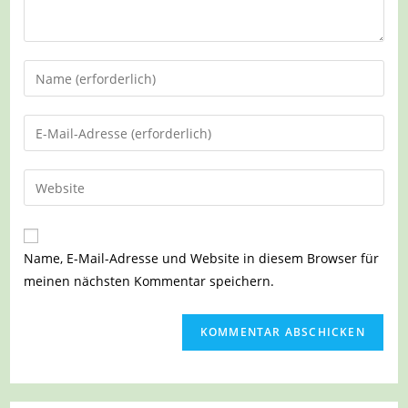
Gib
deinen
Namen
Gib
oder
deine
Benutzernamen
E-
Gib
zum
Mail-
deine
Kommentieren
Adresse
Website-
ein
zum
URL
Name, E-Mail-Adresse und Website in diesem Browser für
Kommentieren
ein
meinen nächsten Kommentar speichern.
ein
(optional)