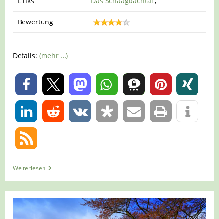
Links
Das Schaagbachtal
,
Bewertung
Details:
(mehr …)
0
0
Tour
Weiterlesen
1421
–
Wegberg
–
Traumschleifchen
Biberrunde