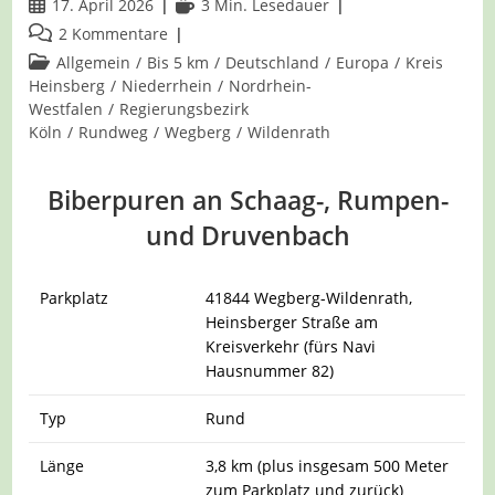
Beitrag
Lesedauer:
17. April 2026
3 Min. Lesedauer
veröffentlicht:
Beitrags-
2 Kommentare
Kommentare:
Beitrags-
Allgemein
/
Bis 5 km
/
Deutschland
/
Europa
/
Kreis
Kategorie:
Heinsberg
/
Niederrhein
/
Nordrhein-
Westfalen
/
Regierungsbezirk
Köln
/
Rundweg
/
Wegberg
/
Wildenrath
Biberpuren an Schaag-, Rumpen-
und Druvenbach
Parkplatz
41844 Wegberg-Wildenrath,
Heinsberger Straße am
Kreisverkehr (fürs Navi
Hausnummer 82)
Typ
Rund
Länge
3,8 km (plus insgesam 500 Meter
zum Parkplatz und zurück)