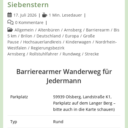
Siebenstern
Beitrag
Lesedauer:
17. Juli 2026
1 Min. Lesedauer
veröffentlicht:
Beitrags-
0 Kommentare
Kommentare:
Beitrags-
Allgemein
/
Altenbüren
/
Arnsberg
/
Barrierearm
/
Bis
Kategorie:
5 km
/
Brilon
/
Deutschland
/
Europa
/
Große
Pause
/
Hochsauerlandkreis
/
Kinderwagen
/
Nordrhein-
Westfalen
/
Regierungsbezirk
Arnsberg
/
Rollstuhlfahrer
/
Rundweg
/
Strecke
Barrierearmer Wanderweg für
Jedermann
Parkplatz
59939 Olsberg, Landstraße K1,
Parkplatz auf dem Langer Berg –
bitte auch in die Karte schauen)
Typ
Rund