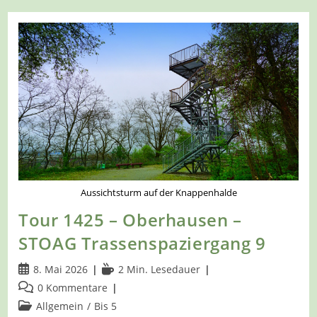
–
Hagen
–
Auf
Dem
A1
Um
Die
Wildgehege
Aussichtsturm auf der Knappenhalde
Tour 1425 – Oberhausen –
STOAG Trassenspaziergang 9
Beitrag
Lesedauer:
8. Mai 2026
2 Min. Lesedauer
veröffentlicht:
Beitrags-
0 Kommentare
Kommentare:
Beitrags-
Allgemein
/
Bis 5