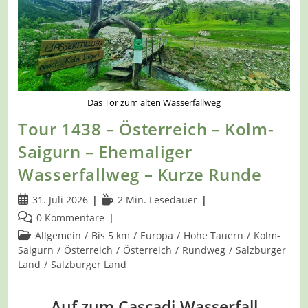
Das Tor zum alten Wasserfallweg
Tour 1438 – Österreich – Kolm-
Saigurn – Ehemaliger
Wasserfallweg – Kurze Runde
Beitrag
Lesedauer:
31. Juli 2026
2 Min. Lesedauer
veröffentlicht:
Beitrags-
0 Kommentare
Kommentare:
Beitrags-
Allgemein
/
Bis 5 km
/
Europa
/
Hohe Tauern
/
Kolm-
Kategorie:
Saigurn
/
Österreich
/
Österreich
/
Rundweg
/
Salzburger
Land
/
Salzburger Land
Auf zum Cascadi-Wasserfall