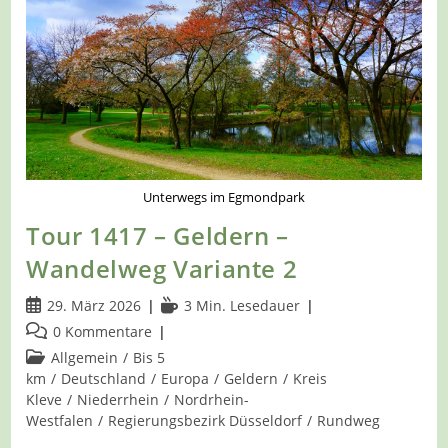
Auf
Dem
A7
Unterwegs im Egmondpark
Tour 1417 – Geldern –
Wandelweg Variante 2
Beitrag
Lesedauer:
29. März 2026
3 Min. Lesedauer
veröffentlicht:
Beitrags-
0 Kommentare
Kommentare:
Beitrags-
Allgemein
/
Bis 5
Kategorie:
km
/
Deutschland
/
Europa
/
Geldern
/
Kreis
Kleve
/
Niederrhein
/
Nordrhein-
Westfalen
/
Regierungsbezirk Düsseldorf
/
Rundweg