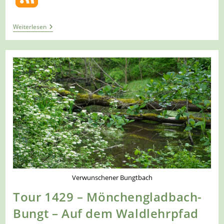
Tour
Weiterlesen
1434
–
Warburg-
Daseburg
–
Hinauf
Zur
Burgruine
Desenberg
Verwunschener Bungtbach
Tour 1429 – Mönchengladbach-
Bungt – Auf dem Waldlehrpfad