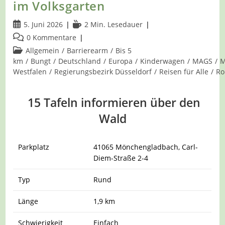
im Volksgarten
Beitrag
Lesedauer:
5. Juni 2026
2 Min. Lesedauer
veröffentlicht:
Beitrags-
0 Kommentare
Kommentare:
Beitrags-
Allgemein
/
Barrierearm
/
Bis 5
Kategorie:
km
/
Bungt
/
Deutschland
/
Europa
/
Kinderwagen
/
MAGS
/
M
Westfalen
/
Regierungsbezirk Düsseldorf
/
Reisen für Alle
/
Ro
15 Tafeln informieren über den
Wald
Parkplatz
41065 Mönchengladbach, Carl-
Diem-Straße 2-4
Typ
Rund
Länge
1,9 km
Schwierigkeit
Einfach