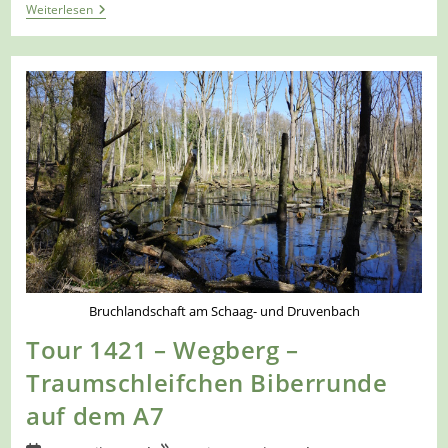
Tour
Weiterlesen
1422
–
Oberhausen
–
STOAG
Trassenspaziergang
10
Bruchlandschaft am Schaag- und Druvenbach
Tour 1421 – Wegberg –
Traumschleifchen Biberrunde
auf dem A7