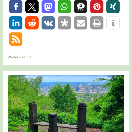
0
0
Tour
Weiterlesen
1429
–
Mönchengladbach-
Bungt
–
Auf
Dem
Waldlehrpfad
Im
Volksgarten