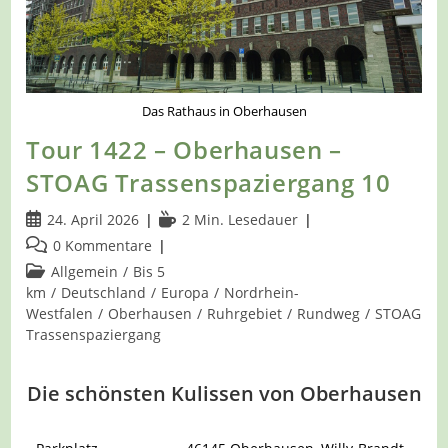
Das Rathaus in Oberhausen
Tour 1422 – Oberhausen –
STOAG Trassenspaziergang 10
Beitrag
Lesedauer:
24. April 2026
2 Min. Lesedauer
veröffentlicht:
Beitrags-
0 Kommentare
Kommentare:
Beitrags-
Allgemein
/
Bis 5
Kategorie:
km
/
Deutschland
/
Europa
/
Nordrhein-
Westfalen
/
Oberhausen
/
Ruhrgebiet
/
Rundweg
/
STOAG
Trassenspaziergang
Die schönsten Kulissen von Oberhausen