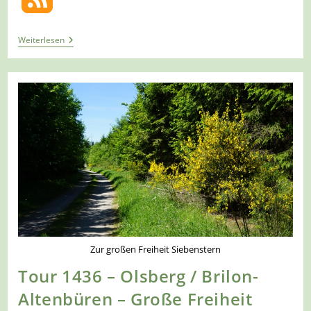
Tour
Weiterlesen
1438
–
Österreich
–
Kolm-
Saigurn
–
Ehemaliger
Wasserfallweg
–
Kurze
Runde
Zur großen Freiheit Siebenstern
Tour 1436 – Olsberg / Brilon-
Altenbüren – Große Freiheit