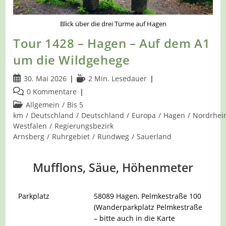
Blick über die drei Türme auf Hagen
Tour 1428 – Hagen – Auf dem A1
um die Wildgehege
Beitrag
Lesedauer:
30. Mai 2026
2 Min. Lesedauer
veröffentlicht:
Beitrags-
0 Kommentare
Kommentare:
Beitrags-
Allgemein
/
Bis 5
Kategorie:
km
/
Deutschland
/
Deutschland
/
Europa
/
Hagen
/
Nordrhei
Westfalen
/
Regierungsbezirk
Arnsberg
/
Ruhrgebiet
/
Rundweg
/
Sauerland
Mufflons, Säue, Höhenmeter
Parkplatz
58089 Hagen
, Pelmkestraße 100
(Wanderparkplatz Pelmkestraße
– bitte auch in die Karte