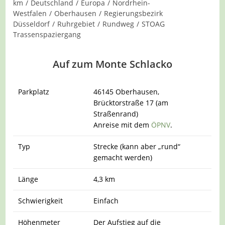
Kategorie:
km
/
Deutschland
/
Europa
/
Nordrhein-
Westfalen
/
Oberhausen
/
Regierungsbezirk
Düsseldorf
/
Ruhrgebiet
/
Rundweg
/
STOAG
Trassenspaziergang
Auf zum Monte Schlacko
Parkplatz
46145 Oberhausen,
Brücktorstraße 17 (am
Straßenrand)
Anreise mit dem
ÖPNV
.
Typ
Strecke (kann aber „rund“
gemacht werden)
Länge
4,3 km
Schwierigkeit
Einfach
Höhenmeter
Der Aufstieg auf die