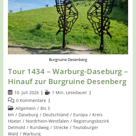
–
Große
Freiheit
Siebenstern
Burgruine Desenberg
Tour 1434 – Warburg-Daseburg –
Hinauf zur Burgruine Desenberg
Beitrag
Lesedauer:
10. Juli 2026
1 Min. Lesedauer
veröffentlicht:
Beitrags-
0 Kommentare
Kommentare:
Beitrags-
Allgemein
/
Bis 5
Kategorie:
km
/
Daseburg
/
Deutschland
/
Europa
/
Kreis
Höxter
/
Nordrhein-Westfalen
/
Regierungsbezirk
Detmold
/
Rundweg
/
Strecke
/
Teutoburger
Wald
/
Warburg