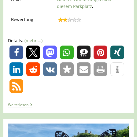
diesem Parkplatz
,
Bewertung
Details:
(mehr …)
0
0
Tour
Weiterlesen
1436
–
Olsberg
/
Brilon-
Altenbüren