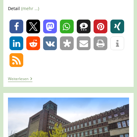
Detail
(mehr …)
0
0
Tour
Weiterlesen
1425
–
Oberhausen
–
STOAG
Trassenspaziergang
9