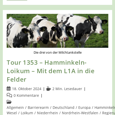
1358
–
Hamminkeln-
Wertherbruch
–
Wanderweg
W1A
Die drei von der Milchtankstelle
Tour 1353 – Hamminkeln-
Loikum – Mit dem L1A in die
Felder
Beitrag
Lesedauer:
18. Oktober 2024
2 Min. Lesedauer
veröffentlicht:
Beitrags-
0 Kommentare
Kommentare:
Beitrags-
Kategorie:
Allgemein
/
Barrierearm
/
Deutschland
/
Europa
/
Hamminkel
Wesel
/
Loikum
/
Niederrhein
/
Nordrhein-Westfalen
/
Regier