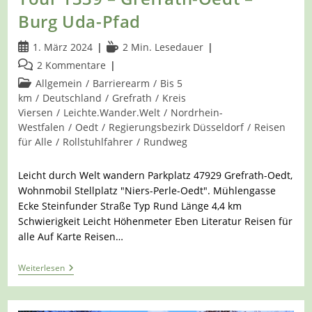
Burg Uda-Pfad
Beitrag
Lesedauer:
1. März 2024
2 Min. Lesedauer
veröffentlicht:
Beitrags-
2 Kommentare
Kommentare:
Beitrags-
Allgemein
/
Barrierearm
/
Bis 5
Kategorie:
km
/
Deutschland
/
Grefrath
/
Kreis
Viersen
/
Leichte.Wander.Welt
/
Nordrhein-
Westfalen
/
Oedt
/
Regierungsbezirk Düsseldorf
/
Reisen
für Alle
/
Rollstuhlfahrer
/
Rundweg
Leicht durch Welt wandern Parkplatz 47929 Grefrath-Oedt,
Wohnmobil Stellplatz "Niers-Perle-Oedt". Mühlengasse
Ecke Steinfunder Straße Typ Rund Länge 4,4 km
Schwierigkeit Leicht Höhenmeter Eben Literatur Reisen für
alle Auf Karte Reisen…
Tour
Weiterlesen
1339
–
Grefrath-