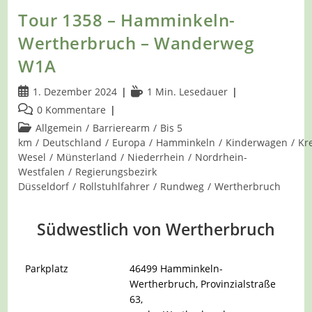
Tour 1358 – Hamminkeln-
Wertherbruch – Wanderweg
W1A
Beitrag
Lesedauer:
1. Dezember 2024
1 Min. Lesedauer
veröffentlicht:
Beitrags-
0 Kommentare
Kommentare:
Beitrags-
Allgemein
/
Barrierearm
/
Bis 5
Kategorie:
km
/
Deutschland
/
Europa
/
Hamminkeln
/
Kinderwagen
/
Kr
Wesel
/
Münsterland
/
Niederrhein
/
Nordrhein-
Westfalen
/
Regierungsbezirk
Düsseldorf
/
Rollstuhlfahrer
/
Rundweg
/
Wertherbruch
Südwestlich von Wertherbruch
Parkplatz
46499 Hamminkeln-
Wertherbruch, Provinzialstraße
63,