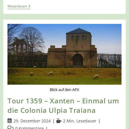
Tour
Weiterlesen
1385
–
Mönchengladbach-
Hardt
–
Walderlebnispfad
Im
Hardter
Wald
Blick auf den APX
Tour 1359 – Xanten – Einmal um
die Colonia Ulpia Traiana
Beitrag
Lesedauer:
29. Dezember 2024
2 Min. Lesedauer
veröffentlicht:
Beitrags-
0 Kommentare