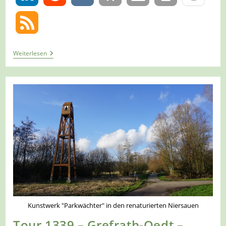
Tour
Weiterlesen
1353
–
Hamminkeln-
Loikum
–
Mit
Dem
L1A
In
Die
Felder
Kunstwerk "Parkwächter" in den renaturierten Niersauen
Tour 1339 – Grefrath-Oedt –