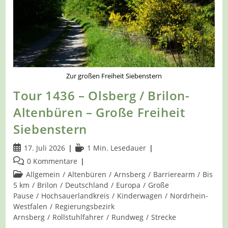
Zur großen Freiheit Siebenstern
Tour 1436 – Olsberg / Brilon-
Altenbüren – Große Freiheit
Siebenstern
Beitrag
Lesedauer:
17. Juli 2026
1 Min. Lesedauer
veröffentlicht:
Beitrags-
0 Kommentare
Kommentare:
Beitrags-
Allgemein
/
Altenbüren
/
Arnsberg
/
Barrierearm
/
Bis
Kategorie:
5 km
/
Brilon
/
Deutschland
/
Europa
/
Große
Pause
/
Hochsauerlandkreis
/
Kinderwagen
/
Nordrhein-
Westfalen
/
Regierungsbezirk
Arnsberg
/
Rollstuhlfahrer
/
Rundweg
/
Strecke