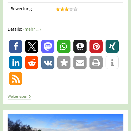
Bewertung
Details:
(mehr …)
0
0
Tour
Weiterlesen
1180
–
Brüggen-
Genholt
–
Brachter
Wald-