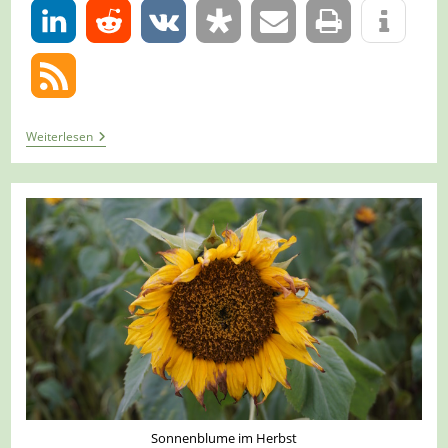
0
Tour
Weiterlesen
1359
–
Xanten
–
Einmal
Um
Die
Colonia
Ulpia
Traiana
Sonnenblume im Herbst