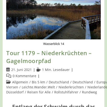
Pfad
Wasserblick 14
Tour 1179 – Niederkrüchten –
Gagelmoorpfad
Beitrag
Lesedauer:
21. Juni 2021
1 Min. Lesedauer
veröffentlicht:
Beitrags-
0 Kommentare
Kommentare:
Beitrags-
Allgemein
/
Bis 5 km
/
Deutschland
/
Deutschland
/
Europ
Kategorie:
Viersen
/
Leichte.Wander.Welt
/
Niederkrüchten
/
Niederland
Düsseldorf
/
Reisen für Alle
/
Rollstuhlfahrer
/
Rundweg
Entlang der Schwalm durch das