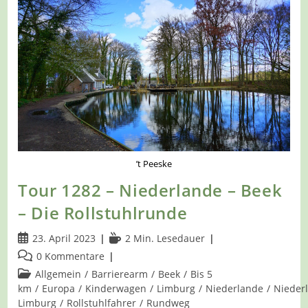
Oedt
–
Burg
Uda-
Pfad
’t Peeske
Tour 1282 – Niederlande – Beek
– Die Rollstuhlrunde
Beitrag
Lesedauer:
23. April 2023
2 Min. Lesedauer
veröffentlicht:
Beitrags-
0 Kommentare
Kommentare:
Beitrags-
Allgemein
/
Barrierearm
/
Beek
/
Bis 5
Kategorie:
km
/
Europa
/
Kinderwagen
/
Limburg
/
Niederlande
/
Nieder
Limburg
/
Rollstuhlfahrer
/
Rundweg