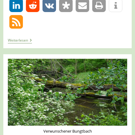
0
Tour
Weiterlesen
1436
–
Olsberg
/
Brilon-
Altenbüren
–
Große
Freiheit
Siebenstern
Verwunschener Bungtbach