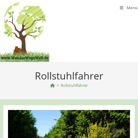
Zum
Menü
Inhalt
springen
Rollstuhlfahrer
>
Rollstuhlfahrer