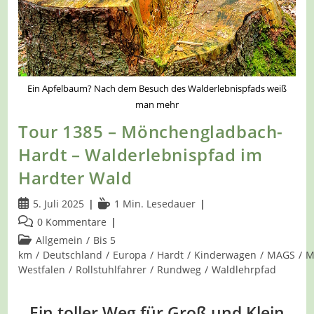
Ein Apfelbaum? Nach dem Besuch des Walderlebnispfads weiß
man mehr
Tour 1385 – Mönchengladbach-
Hardt – Walderlebnispfad im
Hardter Wald
Beitrag
Lesedauer:
5. Juli 2025
1 Min. Lesedauer
veröffentlicht:
Beitrags-
0 Kommentare
Kommentare:
Beitrags-
Allgemein
/
Bis 5
Kategorie:
km
/
Deutschland
/
Europa
/
Hardt
/
Kinderwagen
/
MAGS
/
M
Westfalen
/
Rollstuhlfahrer
/
Rundweg
/
Waldlehrpfad
Ein toller Weg für Groß und Klein