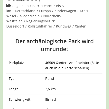
Kommentare:
Beitrags-
Allgemein
/
Barrierearm
/
Bis 5
Kategorie:
km
/
Deutschland
/
Europa
/
Kinderwagen
/
Kreis
Wesel
/
Niederrhein
/
Nordrhein-
Westfalen
/
Regierungsbezirk
Düsseldorf
/
Rollstuhlfahrer
/
Rundweg
/
Xanten
Der archäologische Park wird
umrundet
Parkplatz
46509 Xanten, Am Rheintor (Bitte
auch in die Karte schauen)
Typ
Rund
Länge
3,6 km
Schwierigkeit
Einfach