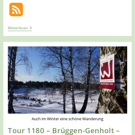
Tour
Weiterlesen
1282
–
Niederlande
–
Beek
–
Die
Rollstuhlrunde
Auch im Winter eine schöne Wanderung
Tour 1180 – Brüggen-Genholt –