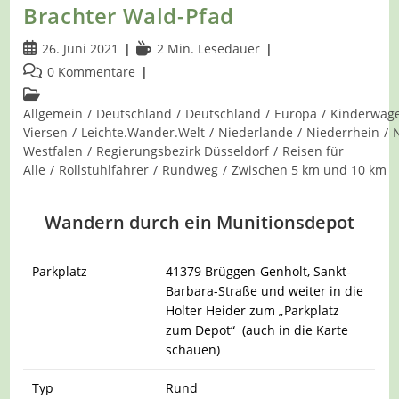
Brachter Wald-Pfad
Beitrag
Lesedauer:
26. Juni 2021
2 Min. Lesedauer
veröffentlicht:
Beitrags-
0 Kommentare
Kommentare:
Beitrags-
Kategorie:
Allgemein
/
Deutschland
/
Deutschland
/
Europa
/
Kinderwag
Viersen
/
Leichte.Wander.Welt
/
Niederlande
/
Niederrhein
/
Westfalen
/
Regierungsbezirk Düsseldorf
/
Reisen für
Alle
/
Rollstuhlfahrer
/
Rundweg
/
Zwischen 5 km und 10 km
Wandern durch ein Munitionsdepot
Parkplatz
41379 Brüggen-Genholt, Sankt-
Barbara-Straße und weiter in die
Holter Heider zum „Parkplatz
zum Depot“ (auch in die Karte
schauen)
Typ
Rund