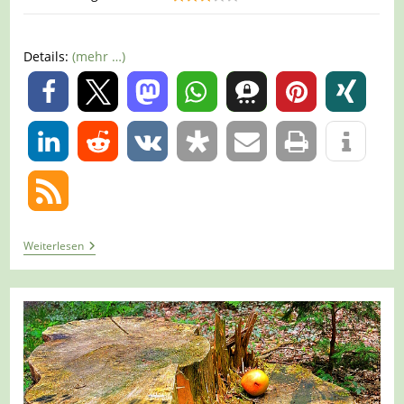
Details:
(mehr …)
0
0
Tour
Weiterlesen
1429
–
Mönchengladbach-
Bungt
–
Auf
Dem
Waldlehrpfad
Im
Volksgarten