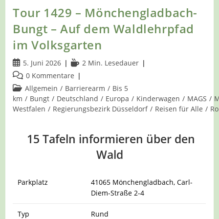
Tour 1429 – Mönchengladbach-
Bungt – Auf dem Waldlehrpfad
im Volksgarten
Beitrag
Lesedauer:
5. Juni 2026
2 Min. Lesedauer
veröffentlicht:
Beitrags-
0 Kommentare
Kommentare:
Beitrags-
Allgemein
/
Barrierearm
/
Bis 5
Kategorie:
km
/
Bungt
/
Deutschland
/
Europa
/
Kinderwagen
/
MAGS
/
M
Westfalen
/
Regierungsbezirk Düsseldorf
/
Reisen für Alle
/
Ro
15 Tafeln informieren über den
Wald
Parkplatz
41065 Mönchengladbach, Carl-
Diem-Straße 2-4
Typ
Rund