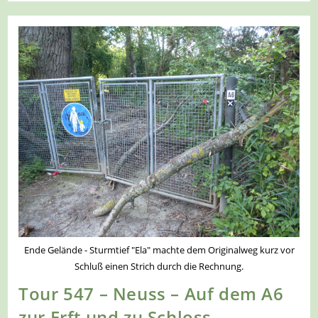
–
Neuss
–
Auf
Dem
A9
Durch
Die
Grünzüge
Der
Stadt
Ende Gelände - Sturmtief "Ela" machte dem Originalweg kurz vor
Schluß einen Strich durch die Rechnung.
Tour 547 – Neuss – Auf dem A6
zur Erft und zu Schloss