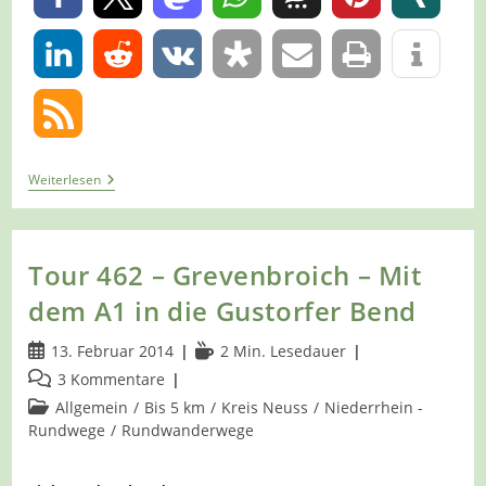
0
Tour
Weiterlesen
492
–
Grevenbroich-
Neuenhausen
–
Tour 462 – Grevenbroich – Mit
Auf
Dem
dem A1 in die Gustorfer Bend
A2
Über
Beitrag
Lesedauer:
13. Februar 2014
2 Min. Lesedauer
Den
Welchenberg
veröffentlicht:
Beitrags-
3 Kommentare
Kommentare:
Beitrags-
Allgemein
/
Bis 5 km
/
Kreis Neuss
/
Niederrhein -
Kategorie:
Rundwege
/
Rundwanderwege