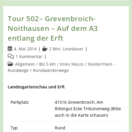
–
Dormagen-
Tannenbusch
–
Tour 502– Grevenbroich-
Auf
Dem
Noithausen – Auf dem A3
A2
Von
entlang der Erft
Und
Zum
Beitrag
Lesedauer:
4. Mai 2014
2 Min. Lesedauer
Wildgehege
veröffentlicht:
Beitrags-
1 Kommentar
Kommentare:
Beitrags-
Allgemein
/
Bis 5 km
/
Kreis Neuss
/
Niederrhein -
Kategorie:
Rundwege
/
Rundwanderwege
Landesgartenschau und Erft
Parkplatz
41516 Grevenbroich, Am
Rittergut Ecke Tribünenweg (Bitte
auch in die Karte schauen)
Typ
Rund