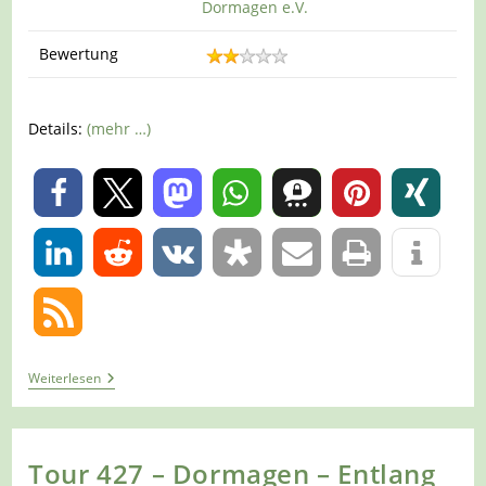
Dormagen e.V.
Bewertung
Details:
(mehr …)
0
0
Tour
Weiterlesen
457
–
Dormagen-
Tannenbusch
–
Tour 427 – Dormagen – Entlang
Auf