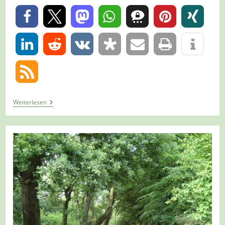
0
0
Tour
Weiterlesen
786
–
Meerbusch-
Büderich
–
Andächtig
Um
Gut
Dyckhof