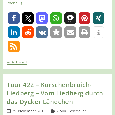
(mehr …)
0
0
Tour
Weiterlesen
427
–
Dormagen
–
Entlang
Tour 422 – Korschenbroich-
Dem
A11
Liedberg – Vom Liedberg durch
Durch
Die
das Dycker Ländchen
Grind
Beitrag
Lesedauer:
25. November 2013
2 Min. Lesedauer