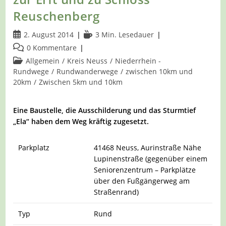
Reuschenberg
Beitrag
Lesedauer:
2. August 2014
3 Min. Lesedauer
veröffentlicht:
Beitrags-
0 Kommentare
Kommentare:
Beitrags-
Allgemein
/
Kreis Neuss
/
Niederrhein -
Kategorie:
Rundwege
/
Rundwanderwege
/
zwischen 10km und
20km
/
Zwischen 5km und 10km
Eine Baustelle, die Ausschilderung und das Sturmtief
„Ela“ haben dem Weg kräftig zugesetzt.
Parkplatz
41468 Neuss, Aurinstraße Nähe
Lupinenstraße (gegenüber einem
Seniorenzentrum – Parkplätze
über den Fußgängerweg am
Straßenrand)
Typ
Rund