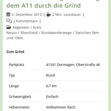
Dem
dem A11 durch die Grind
A1
Um
Beitrag
Lesedauer:
5. Dezember 2013
2 Min. Lesedauer
Den
Tannenbusch
veröffentlicht:
Beitrags-
2 Kommentare
Kommentare:
Beitrags-
Allgemein
/
Kreis
Kategorie:
Neuss
/
Rheinland
/
Rundwanderwege
/
Zwischen 5km
und 10km
Zum Grind
Parkplatz
41541 Dormagen, Oberstraße 46
Typ
Rund
Länge
6,7 km
Schwierigkeit
Einfach
Höhenmeter
Vollkommen flach.