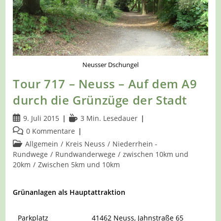
Neusser Dschungel
Tour 717 – Neuss – Auf dem A9
durch die Grünzüge der Stadt
Beitrag
Lesedauer:
9. Juli 2015
3 Min. Lesedauer
veröffentlicht:
Beitrags-
0 Kommentare
Kommentare:
Beitrags-
Allgemein
/
Kreis Neuss
/
Niederrhein -
Kategorie:
Rundwege
/
Rundwanderwege
/
zwischen 10km und
20km
/
Zwischen 5km und 10km
Grünanlagen als Hauptattraktion
Parkplatz
41462 Neuss, Jahnstraße 65