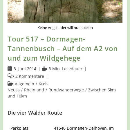
Keine Angst - der will nur spielen
Tour 517 – Dormagen-
Tannenbusch – Auf dem A2 von
und zum Wildgehege
Beitrag
Lesedauer:
3. Juni 2014
3 Min. Lesedauer
veröffentlicht:
Beitrags-
2 Kommentare
Kommentare:
Beitrags-
Allgemein
/
Kreis
Kategorie:
Neuss
/
Rheinland
/
Rundwanderwege
/
Zwischen 5km
und 10km
Die vier Wälder Route
Parkplatz
41540 Dormagen-Delhoven, Im