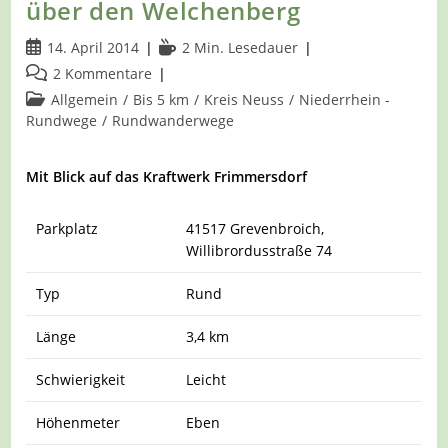
Der
über den Welchenberg
Erft
Beitrag
Lesedauer:
14. April 2014
2 Min. Lesedauer
veröffentlicht:
Beitrags-
2 Kommentare
Kommentare:
Beitrags-
Allgemein
/
Bis 5 km
/
Kreis Neuss
/
Niederrhein -
Kategorie:
Rundwege
/
Rundwanderwege
Mit Blick auf das Kraftwerk Frimmersdorf
Parkplatz
41517 Grevenbroich,
Willibrordusstraße 74
Typ
Rund
Länge
3,4 km
Schwierigkeit
Leicht
Höhenmeter
Eben