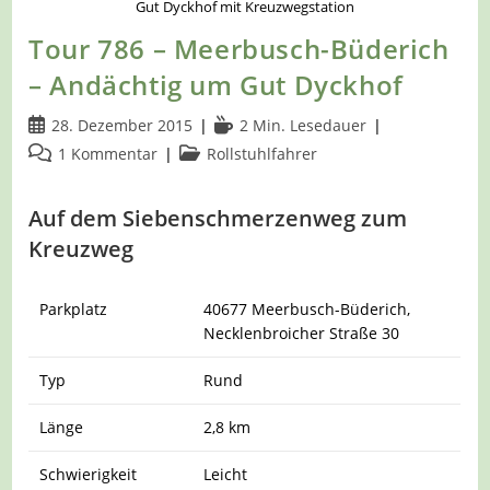
Gut Dyckhof mit Kreuzwegstation
Tour 786 – Meerbusch-Büderich
– Andächtig um Gut Dyckhof
Beitrag
Lesedauer:
28. Dezember 2015
2 Min. Lesedauer
veröffentlicht:
Beitrags-
Beitrags-
1 Kommentar
Rollstuhlfahrer
Kommentare:
Kategorie:
Auf dem Siebenschmerzenweg zum
Kreuzweg
Parkplatz
40677 Meerbusch-Büderich,
Necklenbroicher Straße 30
Typ
Rund
Länge
2,8 km
Schwierigkeit
Leicht