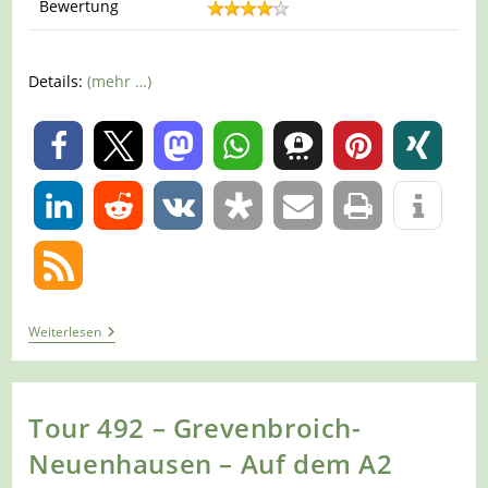
Bewertung
Details:
(mehr …)
0
0
Tour
Weiterlesen
502–
Grevenbroich-
Noithausen
–
Auf
Tour 492 – Grevenbroich-
Dem
A3
Neuenhausen – Auf dem A2
Entlang