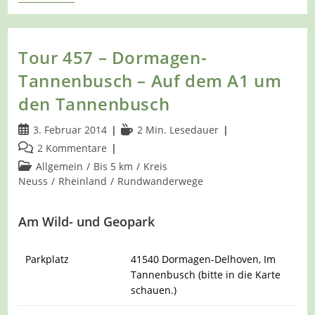
462
–
Grevenbroich
–
Mit
Tour 457 – Dormagen-
Dem
A1
Tannenbusch – Auf dem A1 um
In
Die
den Tannenbusch
Gustorfer
Bend
Beitrag
Lesedauer:
3. Februar 2014
2 Min. Lesedauer
veröffentlicht:
Beitrags-
2 Kommentare
Kommentare:
Beitrags-
Allgemein
/
Bis 5 km
/
Kreis
Kategorie:
Neuss
/
Rheinland
/
Rundwanderwege
Am Wild- und Geopark
Parkplatz
41540 Dormagen-Delhoven, Im
Tannenbusch (bitte in die Karte
schauen.)