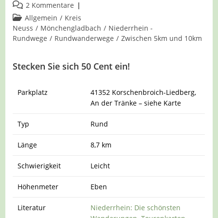
veröffentlicht:
Beitrags-
2 Kommentare
Kommentare:
Beitrags-
Allgemein
/
Kreis
Kategorie:
Neuss
/
Mönchengladbach
/
Niederrhein -
Rundwege
/
Rundwanderwege
/
Zwischen 5km und 10km
Stecken Sie sich 50 Cent ein!
Parkplatz
41352 Korschenbroich-Liedberg,
An der Tränke – siehe Karte
Typ
Rund
Länge
8,7 km
Schwierigkeit
Leicht
Höhenmeter
Eben
Literatur
Niederrhein: Die schönsten