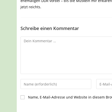
ehemaligen DDR vorbei – bis die Muskeln mir erklären
jetzt reichts.
Schreibe einen Kommentar
Kommentar
Gib
Gib
deinen
deine
Namen
E-
Name, E-Mail-Adresse und Website in diesem Br
oder
Mail-
Benutzernamen
Adresse