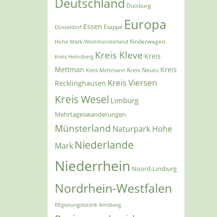
Deutschland
Duisburg
Europa
Essen
Etappe
Düsseldorf
Kinderwagen
Hohe Mark-Westmünsterland
Kreis Kleve
Kreis
Kreis Heinsberg
Mettman
Kreis
Kreis Mettmann
Kreis Neuss
Kreis Viersen
Recklinghausen
Kreis Wesel
Limburg
Mehrtageswanderungen
Münsterland
Naturpark Hohe
Niederlande
Mark
Niederrhein
Noord-Limburg
Nordrhein-Westfalen
REgierungsbezirk Arnsberg