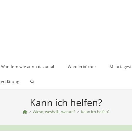
Wandern wie anno dazumal
Wanderbücher
Mehrtages
zerklärung
Website-
Suche
Kann ich helfen?
>
umschalten
Wieso, weshalb, warum?
>
Kann ich helfen?