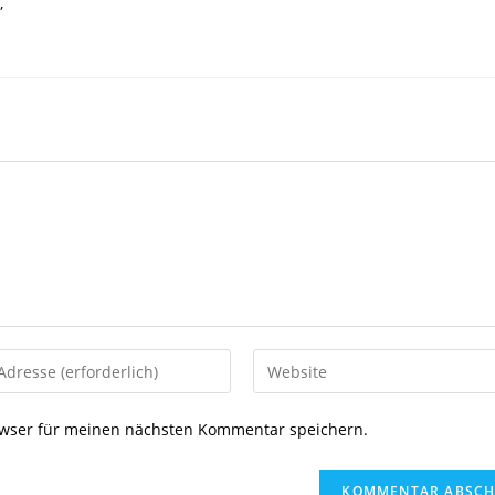
,
Gib
deine
Website-
owser für meinen nächsten Kommentar speichern.
URL
ein