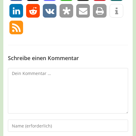
0
Schreibe einen Kommentar
Kommentar
Gib
deinen