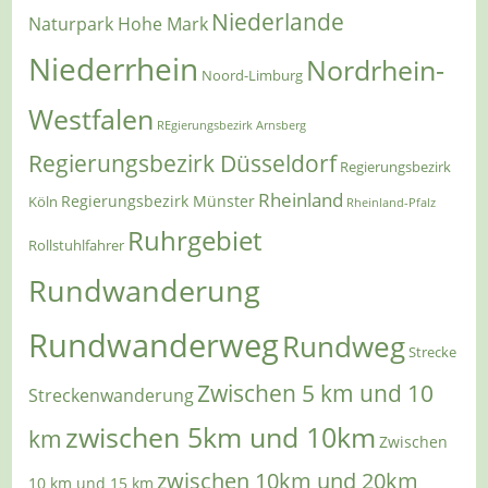
Niederlande
Naturpark Hohe Mark
Niederrhein
Nordrhein-
Noord-Limburg
Westfalen
REgierungsbezirk Arnsberg
Regierungsbezirk Düsseldorf
Regierungsbezirk
Rheinland
Regierungsbezirk Münster
Köln
Rheinland-Pfalz
Ruhrgebiet
Rollstuhlfahrer
Rundwanderung
Rundwanderweg
Rundweg
Strecke
Zwischen 5 km und 10
Streckenwanderung
zwischen 5km und 10km
km
Zwischen
zwischen 10km und 20km
10 km und 15 km