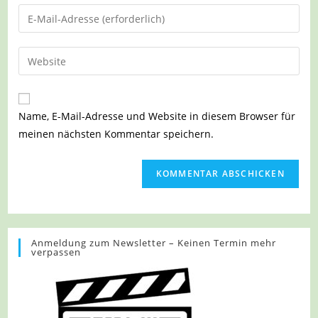
Namen
Gib
oder
deine
Benutzernamen
E-
Gib
zum
Mail-
deine
Kommentieren
Adresse
Website-
ein
zum
URL
Name, E-Mail-Adresse und Website in diesem Browser für
Kommentieren
ein
meinen nächsten Kommentar speichern.
ein
(optional)
Anmeldung zum Newsletter – Keinen Termin mehr
verpassen