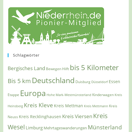
Schlagwörter
bis 5 Kilometer
Bergisches Land
Bewegen Hilft
Deutschland
Bis 5 km
Essen
Duisburg
Düsseldorf
Europa
Etappe
Kinderwagen
Hohe Mark-Westmünsterland
Kreis
Kreis Kleve
Kreis Mettman
Heinsberg
Kreis Mettmann
Kreis
Kreis
Kreis Viersen
Kreis Recklinghausen
Neuss
Wesel
Münsterland
Limburg
Mehrtageswanderungen