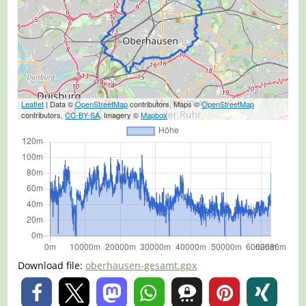
Leaflet
| Data ©
OpenStreetMap
contributors, Maps ©
OpenStreetMap
contributors,
CC-BY-SA
, Imagery ©
Mapbox
Download file:
oberhausen-gesamt.gpx
0