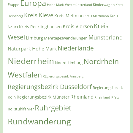
Europa
Etappe
Kinderwagen
Hohe Mark-Westmünsterland
Kreis
Kreis Kleve
Kreis Mettman
Heinsberg
Kreis Mettmann
Kreis
Kreis
Kreis Viersen
Kreis Recklinghausen
Neuss
Wesel
Münsterland
Limburg
Mehrtageswanderungen
Niederlande
Naturpark Hohe Mark
Niederrhein
Nordrhein-
Noord-Limburg
Westfalen
REgierungsbezirk Arnsberg
Regierungsbezirk Düsseldorf
Regierungsbezirk
Rheinland
Regierungsbezirk Münster
Köln
Rheinland-Pfalz
Ruhrgebiet
Rollstuhlfahrer
Rundwanderung