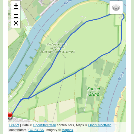
+
−
Leaflet
| Data ©
OpenStreetMap
contributors, Maps ©
OpenStreetMap
contributors,
CC-BY-SA
, Imagery ©
Mapbox