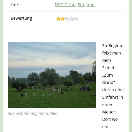
Links
NSG Grind
,
Pitt Jupp
Bewertung
Zu Beginn
folgt man
dem
Schild
„Zum
Grind“
durch eine
Einfahrt in
einer
Mauer.
Abendstimmung mit Kühen
Dort wo
ein