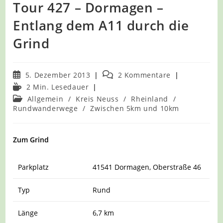
Tour 427 – Dormagen –
Entlang dem A11 durch die
Grind
Beitrag
Beitrags-
5. Dezember 2013
2 Kommentare
veröffentlicht:
Kommentare:
Lesedauer:
2 Min. Lesedauer
Beitrags-
Allgemein
/
Kreis Neuss
/
Rheinland
/
Kategorie:
Rundwanderwege
/
Zwischen 5km und 10km
Zum Grind
Parkplatz
41541 Dormagen, Oberstraße 46
Typ
Rund
Länge
6,7 km