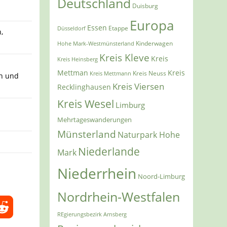
Deutschland
Duisburg
Europa
Essen
Etappe
Düsseldorf
,
Kinderwagen
Hohe Mark-Westmünsterland
Kreis Kleve
Kreis
Kreis Heinsberg
Mettman
Kreis
Kreis Mettmann
Kreis Neuss
en und
Kreis Viersen
Recklinghausen
Kreis Wesel
Limburg
Mehrtageswanderungen
Münsterland
Naturpark Hohe
Niederlande
Mark
Niederrhein
Noord-Limburg
Nordrhein-Westfalen
REgierungsbezirk Arnsberg