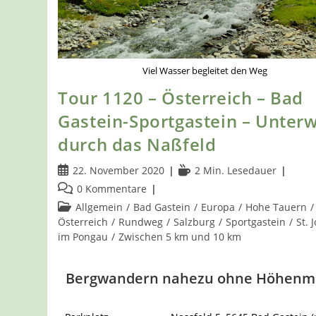
Viel Wasser begleitet den Weg
Tour 1120 – Österreich – Bad
Gastein-Sportgastein – Unter
durch das Naßfeld
Beitrag
Lesedauer:
22. November 2020
2 Min. Lesedauer
veröffentlicht:
Beitrags-
0 Kommentare
Kommentare:
Beitrags-
Allgemein
/
Bad Gastein
/
Europa
/
Hohe Tauern
/
Kategorie:
Österreich
/
Rundweg
/
Salzburg
/
Sportgastein
/
St. 
im Pongau
/
Zwischen 5 km und 10 km
Bergwandern nahezu ohne Höhenm