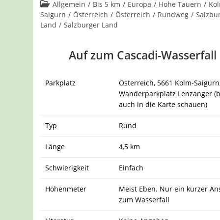
Kommentare:
Beitrags-
Allgemein
/
Bis 5 km
/
Europa
/
Hohe Tauern
/
Ko
Kategorie:
Saigurn
/
Österreich
/
Österreich
/
Rundweg
/
Salzbu
Land
/
Salzburger Land
Auf zum Cascadi-Wasserfall
Parkplatz
Österreich, 5661 Kolm-Saigurn
Wanderparkplatz Lenzanger (b
auch in die Karte schauen)
Typ
Rund
Länge
4,5 km
Schwierigkeit
Einfach
Höhenmeter
Meist Eben. Nur ein kurzer An
zum Wasserfall