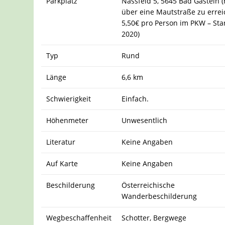
Parkplatz
Nassfeld 5, 5645 Bad Gastein 
über eine Mautstraße zu errei
5,50€ pro Person im PKW – St
2020)
Typ
Rund
Länge
6,6 km
Schwierigkeit
Einfach.
Höhenmeter
Unwesentlich
Literatur
Keine Angaben
Auf Karte
Keine Angaben
Beschilderung
Österreichische
Wanderbeschilderung
Wegbeschaffenheit
Schotter, Bergwege