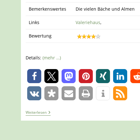
Bemerkenswertes
Die vielen Bäche und Almen
Links
Valeriehaus
,
Bewertung
Details:
(mehr …)
0
0
Tour
Weiterlesen
1120
–
Österreich
–
Bad