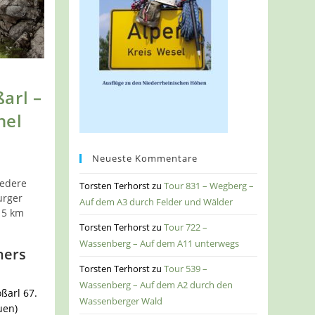
arl –
hel
Neueste Kommentare
edere
Torsten Terhorst
zu
Tour 831 – Wegberg –
urger
Auf dem A3 durch Felder und Wälder
15 km
Torsten Terhorst
zu
Tour 722 –
Wassenberg – Auf dem A11 unterwegs
ners
Torsten Terhorst
zu
Tour 539 –
Wassenberg – Auf dem A2 durch den
ßarl 67.
Wassenberger Wald
uen)