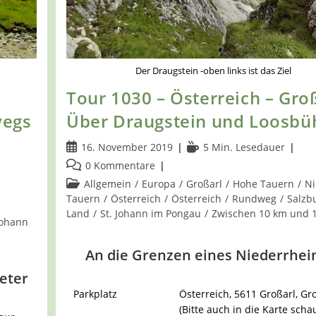
Der Draugstein -oben links ist das Ziel
Tour 1030 – Österreich – Groß
wegs
Über Draugstein und Loosbü
Beitrag
Lesedauer:
16. November 2019
5 Min. Lesedauer
veröffentlicht:
Beitrags-
0 Kommentare
Kommentare:
Beitrags-
Allgemein
/
Europa
/
Großarl
/
Hohe Tauern
/
Ni
Kategorie:
Tauern
/
Österreich
/
Österreich
/
Rundweg
/
Salzb
Land
/
St. Johann im Pongau
/
Zwischen 10 km und 
Johann
An die Grenzen eines Niederrhei
eter
Parkplatz
Österreich, 5611 Großarl, Gro
(Bitte auch in die Karte scha