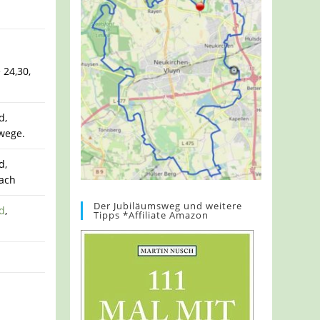
24,30,
d,
wege.
d,
ach
Der Jubiläumsweg und weitere
d
,
Tipps *Affiliate Amazon