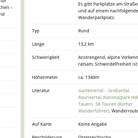
(nur
Es gibt Parkplätze am Straß
chen –
und auf einem nachfolgend
and
Wanderparkplatz.
Typ
Rund
Länge
13,2 km
Schwierigkeit
Anstrengend, alpine Vorkenn
ratsam, Schwindelfreiheit ist 
Höhenmeter
ca. 1340m
Literatur
Gasteinertal – Großarltal,
Raurisertal, Nationalpark Ho
Tauern. 58 Touren (Rother
Wanderführer)
. Wanderroute
Auf Karte
Keine Angabe
Beschilderung
Österreichische