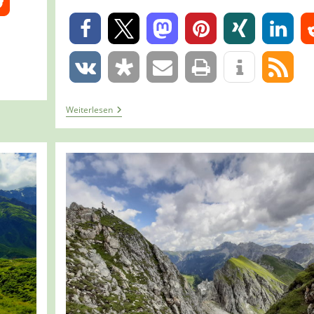
0
0
Tour
Weiterlesen
1251
–
Österreich
–
Kolm-
Saigurn
–
Aus
Dem
Tal
In
Den
Rauriser
Urwald