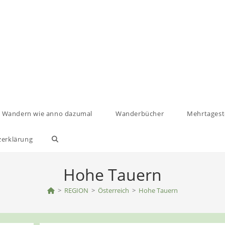
Wandern wie anno dazumal
Wanderbücher
Mehrtages
zerklärung
Website-
Suche
Hohe Tauern
umschalten
>
REGION
>
Österreich
>
Hohe Tauern