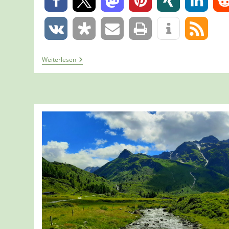
0
0
Tour
Weiterlesen
1438
–
Österreich
–
Kolm-
Saigurn
–
Ehemaliger
Wasserfallweg
–
Kurze
Runde