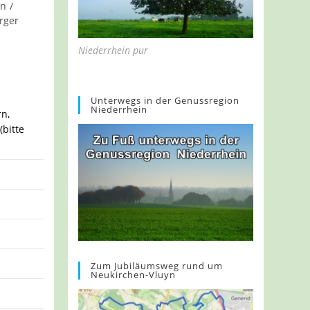
rn
/
rger
Niederrhein pur
Unterwegs in der Genussregion
Niederrhein
rn,
bitte
Zum Jubiläumsweg rund um
Neukirchen-Vluyn