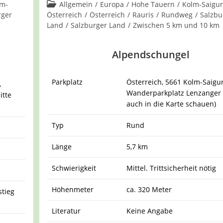
Kommentare:
Beitrags-
lm-
Allgemein
/
Europa
/
Hohe Tauern
/
Kolm-Saigu
Kategorie:
rger
Österreich
/
Österreich
/
Rauris
/
Rundweg
/
Salzbu
Land
/
Salzburger Land
/
Zwischen 5 km und 10 km
Alpendschungel
Parkplatz
Österreich, 5661 Kolm-Saigu
,
Wanderparkplatz Lenzanger (
itte
auch in die Karte schauen)
Typ
Rund
Länge
5,7 km
Schwierigkeit
Mittel. Trittsicherheit nötig
Höhenmeter
ca. 320 Meter
stieg
Literatur
Keine Angabe