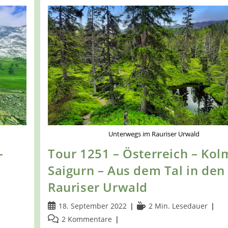
Unterwegs im Rauriser Urwald
-
Tour 1251 – Österreich – Kol
Saigurn – Aus dem Tal in den
Rauriser Urwald
Beitrag
Lesedauer:
18. September 2022
2 Min. Lesedauer
veröffentlicht:
Beitrags-
2 Kommentare