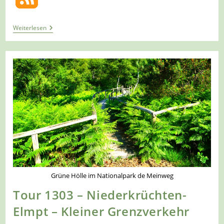
Tour
Weiterlesen
1323
–
Niederkrüchten
–
Premium-
Spazierwanderweg
Tackenbendener-
Runde
–
SW6
Grüne Hölle im Nationalpark de Meinweg
Tour 1303 – Niederkrüchten-
Elmpt – Kleiner Grenzverkehr