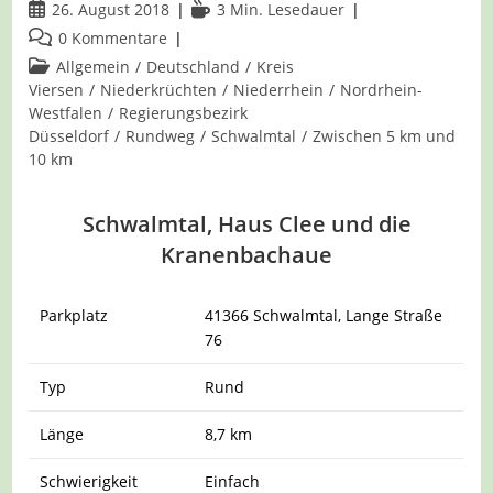
Beitrag
Lesedauer:
26. August 2018
3 Min. Lesedauer
veröffentlicht:
Beitrags-
0 Kommentare
Kommentare:
Beitrags-
Allgemein
/
Deutschland
/
Kreis
Kategorie:
Viersen
/
Niederkrüchten
/
Niederrhein
/
Nordrhein-
Westfalen
/
Regierungsbezirk
Düsseldorf
/
Rundweg
/
Schwalmtal
/
Zwischen 5 km und
10 km
Schwalmtal, Haus Clee und die
Kranenbachaue
Parkplatz
41366 Schwalmtal, Lange Straße
76
Typ
Rund
Länge
8,7 km
Schwierigkeit
Einfach