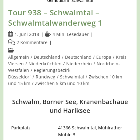
Gemütlich in Schwalmtal
Tour 938 – Schwalmtal –
Schwalmtalwanderweg 1
Beitrag
Lesedauer:
1. Juni 2018
4 Min. Lesedauer
veröffentlicht:
Beitrags-
2 Kommentare
Kommentare:
Beitrags-
Kategorie:
Allgemein
/
Deutschland
/
Deutschland
/
Europa
/
Kreis
Viersen
/
Niederkrüchten
/
Niederrhein
/
Nordrhein-
Westfalen
/
Regierungsbezirk
Düsseldorf
/
Rundweg
/
Schwalmtal
/
Zwischen 10 km
und 15 km
/
Zwischen 5 km und 10 km
Schwalm, Borner See, Kranenbachaue
und Hariksee
Parkplatz
41366 Schwalmtal, Mühlrather
Mühle 3