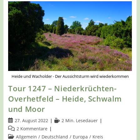
Elmpt
–
Tiefe
Gräben
–
Weite
Blicke
Heide und Wacholder - Der Aussichtsturm wird wiederkommen
Tour 1247 – Niederkrüchten-
Overhetfeld – Heide, Schwalm
und Moor
Beitrag
Lesedauer:
27. August 2022
2 Min. Lesedauer
veröffentlicht:
Beitrags-
2 Kommentare
Kommentare:
Beitrags-
Allgemein
/
Deutschland
/
Europa
/
Kreis