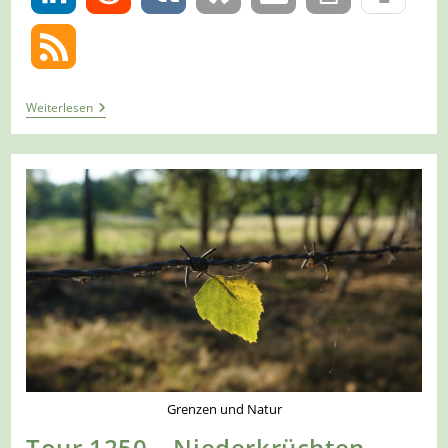
Tour
Weiterlesen
1259
–
Brüggen
–
Niederkrüchten
Geschichte
Erleben
–
Brüggen
1/4
Grenzen und Natur
Tour 1250 – Niederkrüchten-