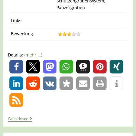
Schützengrabensystem,
Panzergraben
Links
Bewertung
Details:
(mehr …)
0
0
Tour
Weiterlesen
1250
–
Niederkrüchten-