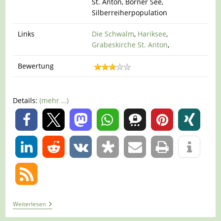
St. Anton, Borner See,
Silberreiherpopulation
Links
Die Schwalm
,
Hariksee
,
Grabeskirche St. Anton
,
Bewertung
Details:
(mehr …)
0
0
Tour
Weiterlesen
938
–