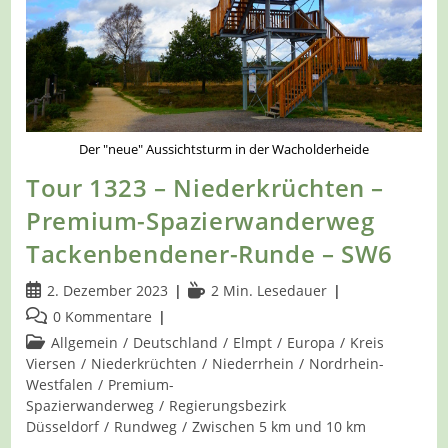
Der "neue" Aussichtsturm in der Wacholderheide
Tour 1323 – Niederkrüchten –
Premium-Spazierwanderweg
Tackenbendener-Runde – SW6
Beitrag
Lesedauer:
2. Dezember 2023
2 Min. Lesedauer
veröffentlicht:
Beitrags-
0 Kommentare
Kommentare:
Beitrags-
Allgemein
/
Deutschland
/
Elmpt
/
Europa
/
Kreis
Kategorie:
Viersen
/
Niederkrüchten
/
Niederrhein
/
Nordrhein-
Westfalen
/
Premium-
Spazierwanderweg
/
Regierungsbezirk
Düsseldorf
/
Rundweg
/
Zwischen 5 km und 10 km