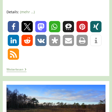
Details:
(mehr …)
0
0
Tour
Weiterlesen
1247
–
Niederkrüchten-
Overhetfeld
–
Heide,
Schwalm
Und
Moor