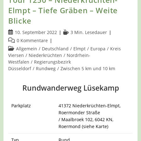
Elmpt – Tiefe Gräben – Weite
Blicke
Beitrag
Lesedauer:
10. September 2022
3 Min. Lesedauer
veröffentlicht:
Beitrags-
0 Kommentare
Kommentare:
Beitrags-
Allgemein
/
Deutschland
/
Elmpt
/
Europa
/
Kreis
Kategorie:
Viersen
/
Niederkrüchten
/
Nordrhein-
Westfalen
/
Regierungsbezirk
Düsseldorf
/
Rundweg
/
Zwischen 5 km und 10 km
Rundwanderweg Lüsekamp
Parkplatz
41372 Niederkrüchten-Elmpt,
Roermonder Straße
/ Maalbroek 102, 6042 KN,
Roermond (siehe Karte)
Typ
Rund