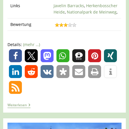
Links
Javelin Barracks
,
Herkenbosscher
Heide
,
Nationalpark de Meinweg
,
Bewertung
Details:
(mehr …)
0
0
Tour
Weiterlesen
1303
–
Niederkrüchten-
Elmpt
–