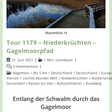
Wasserblick 14
Tour 1179 – Niederkrüchten –
Gagelmoorpfad
Beitrag
Lesedauer:
21. Juni 2021
1 Min. Lesedauer
veröffentlicht:
Beitrags-
0 Kommentare
Kommentare:
Beitrags-
Allgemein
/
Bis 5 km
/
Deutschland
/
Deutschland
/
Europ
Kategorie:
Viersen
/
Leichte.Wander.Welt
/
Niederkrüchten
/
Niederland
Düsseldorf
/
Reisen für Alle
/
Rollstuhlfahrer
/
Rundweg
Entlang der Schwalm durch das
Gagelmoor