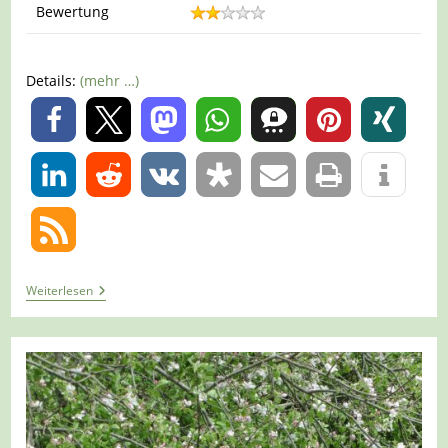
Bewertung
Details:
(mehr …)
0
0
Tour
Weiterlesen
947
–
Schwalmtal
–
Schwalmtalwanderweg
2