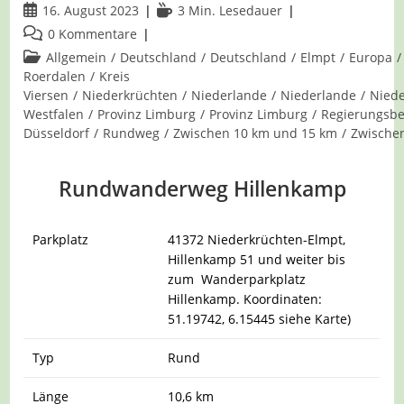
Beitrag
Lesedauer:
16. August 2023
3 Min. Lesedauer
veröffentlicht:
Beitrags-
0 Kommentare
Kommentare:
Beitrags-
Allgemein
/
Deutschland
/
Deutschland
/
Elmpt
/
Europa
/
Kategorie:
Roerdalen
/
Kreis
Viersen
/
Niederkrüchten
/
Niederlande
/
Niederlande
/
Niede
Westfalen
/
Provinz Limburg
/
Provinz Limburg
/
Regierungsbe
Düsseldorf
/
Rundweg
/
Zwischen 10 km und 15 km
/
Zwische
Rundwanderweg Hillenkamp
Parkplatz
41372 Niederkrüchten-Elmpt,
Hillenkamp 51 und weiter bis
zum Wanderparkplatz
Hillenkamp. Koordinaten:
51.19742, 6.15445 siehe Karte)
Typ
Rund
Länge
10,6 km