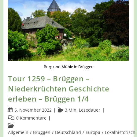
Kleiner
Grenzverkehr
Burg und Mühle in Brüggen
Tour 1259 – Brüggen –
Niederkrüchten Geschichte
erleben – Brüggen 1/4
Beitrag
Lesedauer:
5. November 2022
3 Min. Lesedauer
veröffentlicht:
Beitrags-
0 Kommentare
Kommentare:
Beitrags-
Kategorie:
Allgemein
/
Brüggen
/
Deutschland
/
Europa
/
Lokalhistorisch