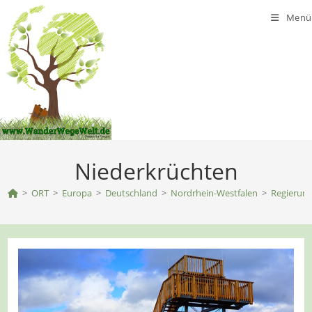
Zum
Menü
Inhalt
springen
Niederkrüchten
>
ORT
>
Europa
>
Deutschland
>
Nordrhein-Westfalen
>
Regierung