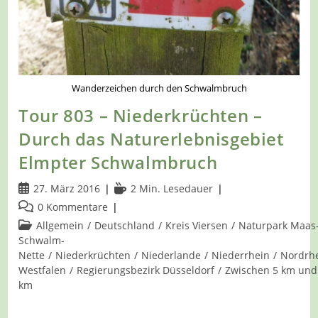
Wanderzeichen durch den Schwalmbruch
Tour 803 – Niederkrüchten –
Durch das Naturerlebnisgebiet
Elmpter Schwalmbruch
Beitrag
Lesedauer:
27. März 2016
2 Min. Lesedauer
veröffentlicht:
Beitrags-
0 Kommentare
Kommentare:
Beitrags-
Allgemein
/
Deutschland
/
Kreis Viersen
/
Naturpark Maas
Kategorie:
Schwalm-
Nette
/
Niederkrüchten
/
Niederlande
/
Niederrhein
/
Nordrhe
Westfalen
/
Regierungsbezirk Düsseldorf
/
Zwischen 5 km und
km