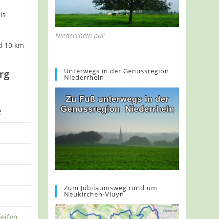
is
Niederrhein pur
d 10 km
Unterwegs in der Genussregion
rg
Niederrhein
z
Zum Jubiläumsweg rund um
Neukirchen-Vluyn
leifen