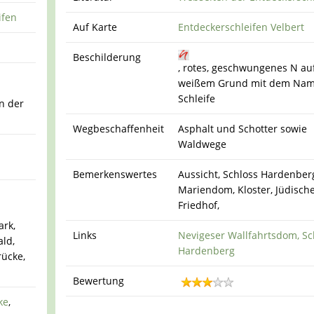
ifen
Auf Karte
Entdeckerschleifen Velbert
Beschilderung
, rotes, geschwungenes N au
weißem Grund mit dem Nam
Schleife
n der
Wegbeschaffenheit
Asphalt und Schotter sowie
Waldwege
Bemerkenswertes
Aussicht, Schloss Hardenber
Mariendom, Kloster, Jüdisch
Friedhof,
ark,
Links
Nevigeser Wallfahrtsdom,
Sc
ld,
Hardenberg
rücke,
Bewertung
ke
,