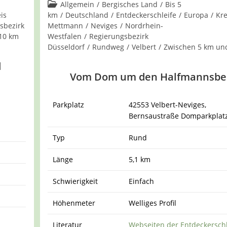
Kommentare:
Beitrags-
Allgemein
/
Bergisches Land
/
Bis 5
Kategorie:
is
km
/
Deutschland
/
Entdeckerschleife
/
Europa
/
Kre
sbezirk
Mettmann
/
Neviges
/
Nordrhein-
10 km
Westfalen
/
Regierungsbezirk
Düsseldorf
/
Rundweg
/
Velbert
/
Zwischen 5 km un
d
Vom Dom um den Halfmannsbe
Parkplatz
42553 Velbert-Neviges,
Bernsaustraße Domparkplat
Typ
Rund
Länge
5,1 km
Schwierigkeit
Einfach
Höhenmeter
Welliges Profil
Literatur
Webseiten der Entdeckersch