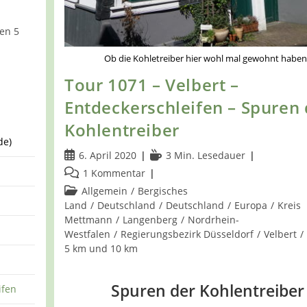
en 5
Ob die Kohletreiber hier wohl mal gewohnt haben
Tour 1071 – Velbert –
Entdeckerschleifen – Spuren 
Kohlentreiber
de)
Beitrag
Lesedauer:
6. April 2020
3 Min. Lesedauer
veröffentlicht:
Beitrags-
1 Kommentar
Kommentare:
Beitrags-
Allgemein
/
Bergisches
Kategorie:
Land
/
Deutschland
/
Deutschland
/
Europa
/
Kreis
Mettmann
/
Langenberg
/
Nordrhein-
Westfalen
/
Regierungsbezirk Düsseldorf
/
Velbert
/
5 km und 10 km
Spuren der Kohlentreiber
ifen