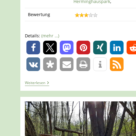
Herminghauspark
,
Bewertung
Details:
(mehr …)
0
0
Tour
Weiterlesen
1232
–
Velbert
–
Entdeckerschleife
–
Vom
Kleineisen
Zur
Sicherheit