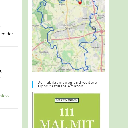
f
en der
g,
er
Der Jubiläumsweg und weitere
Tipps *Affiliate Amazon
hloss