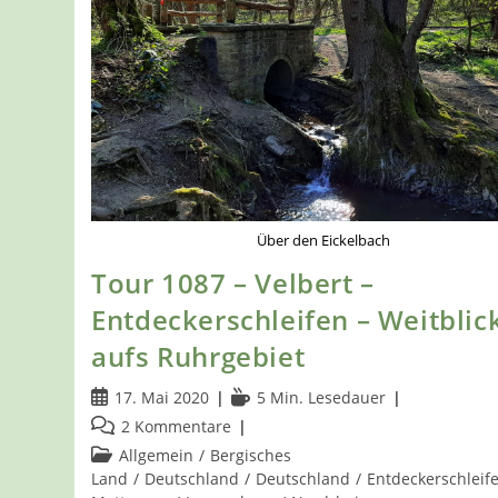
Über den Eickelbach
Tour 1087 – Velbert –
Entdeckerschleifen – Weitblic
aufs Ruhrgebiet
Beitrag
Lesedauer:
17. Mai 2020
5 Min. Lesedauer
veröffentlicht:
Beitrags-
2 Kommentare
Kommentare:
Beitrags-
Allgemein
/
Bergisches
Kategorie:
Land
/
Deutschland
/
Deutschland
/
Entdeckerschleif