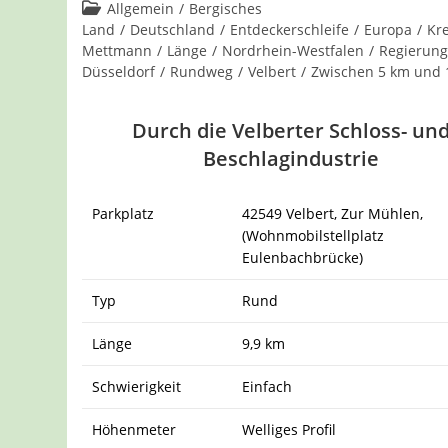
Kommentare:
Beitrags-
Allgemein
/
Bergisches
Kategorie:
Land
/
Deutschland
/
Entdeckerschleife
/
Europa
/
Kre
Mettmann
/
Länge
/
Nordrhein-Westfalen
/
Regierung
Düsseldorf
/
Rundweg
/
Velbert
/
Zwischen 5 km und 
Durch die Velberter Schloss- un
Beschlagindustrie
Parkplatz
42549 Velbert, Zur Mühlen,
(Wohnmobilstellplatz
Eulenbachbrücke)
Typ
Rund
Länge
9,9 km
Schwierigkeit
Einfach
Höhenmeter
Welliges Profil