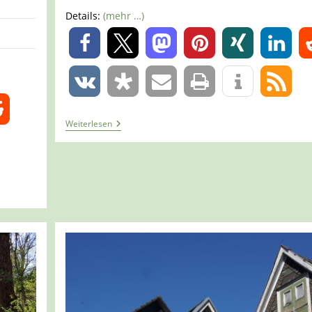
Details:
(mehr …)
0
0
Tour
Weiterlesen
1172
–
Velbert-
Neviges
–
Entdeckerschleife
–
Protestanten
Und
Franziskaner