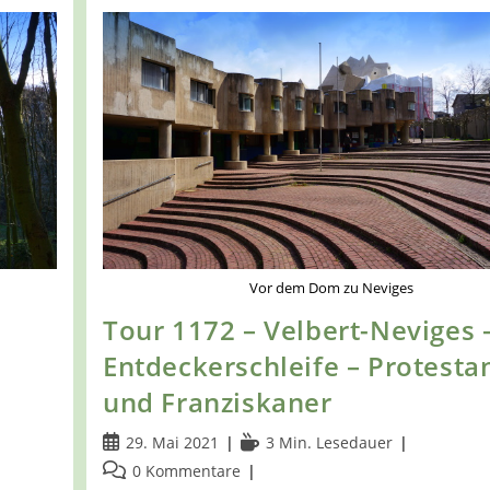
Vor dem Dom zu Neviges
Tour 1172 – Velbert-Neviges 
Entdeckerschleife – Protesta
und Franziskaner
Beitrag
Lesedauer:
29. Mai 2021
3 Min. Lesedauer
veröffentlicht:
Beitrags-
0 Kommentare