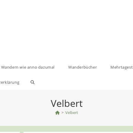
Wandern wie anno dazumal
Wanderbücher
Mehrtages
zerklärung
Website-
Suche
Velbert
umschalten
>
Velbert