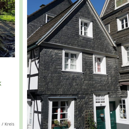
k
e
/
Kreis