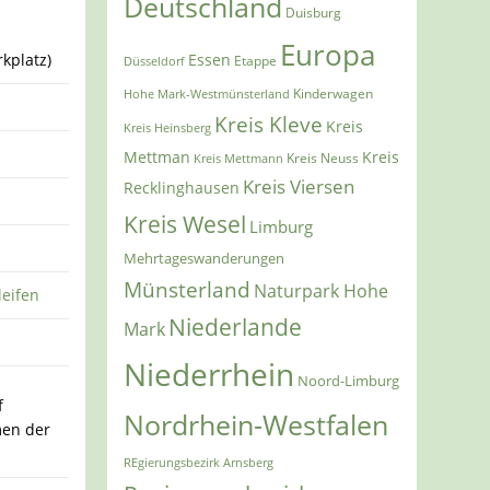
Deutschland
Duisburg
Europa
Essen
kplatz)
Etappe
Düsseldorf
Kinderwagen
Hohe Mark-Westmünsterland
Kreis Kleve
Kreis
Kreis Heinsberg
Mettman
Kreis
Kreis Mettmann
Kreis Neuss
Kreis Viersen
Recklinghausen
Kreis Wesel
Limburg
Mehrtageswanderungen
Münsterland
Naturpark Hohe
leifen
Niederlande
Mark
Niederrhein
Noord-Limburg
f
Nordrhein-Westfalen
en der
REgierungsbezirk Arnsberg