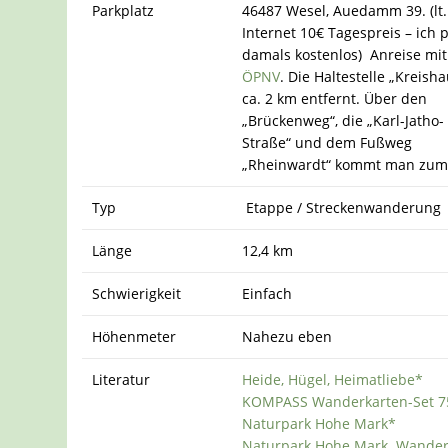
Parkplatz
46487 Wesel, Auedamm 39
. (lt.
Internet 10€ Tagespreis – ich 
damals kostenlos) Anreise mit
ÖPNV
. Die Haltestelle „Kreisha
ca. 2 km entfernt. Über den
„Brückenweg“, die „Karl-Jatho-
Straße“ und dem Fußweg
„Rheinwardt“ kommt man zum 
Typ
Etappe / Streckenwanderung
Länge
12,4 km
Schwierigkeit
Einfach
Höhenmeter
Nahezu eben
Literatur
Heide, Hügel, Heimatliebe*
KOMPASS Wanderkarten-Set 7
Naturpark Hohe Mark*
Naturpark Hohe Mark. Wander