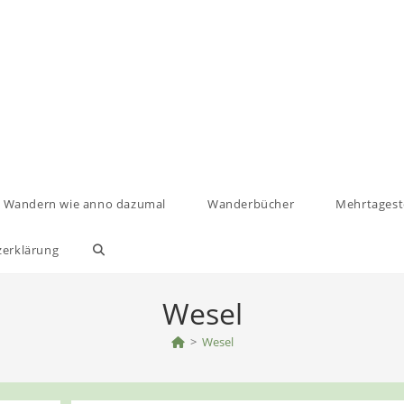
Wandern wie anno dazumal
Wanderbücher
Mehrtages
zerklärung
Website-
Suche
Wesel
umschalten
>
Wesel