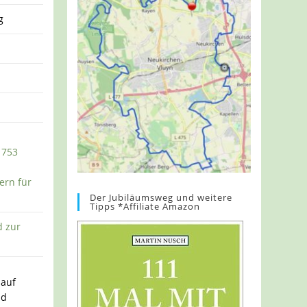
g
 753
ern für
Der Jubiläumsweg und weitere
Tipps *Affiliate Amazon
d zur
 auf
nd