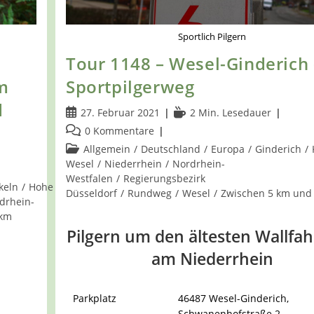
Bärenschleuse
Sportlich Pilgern
Tour 1148 – Wesel-Ginderich 
m
Sportpilgerweg
d
Beitrag
Lesedauer:
27. Februar 2021
2 Min. Lesedauer
veröffentlicht:
Beitrags-
0 Kommentare
Kommentare:
Beitrags-
Allgemein
/
Deutschland
/
Europa
/
Ginderich
/
Kategorie:
Wesel
/
Niederrhein
/
Nordrhein-
Westfalen
/
Regierungsbezirk
keln
/
Hohe
Düsseldorf
/
Rundweg
/
Wesel
/
Zwischen 5 km und
drhein-
 km
Pilgern um den ältesten Wallfah
am Niederrhein
Parkplatz
46487 Wesel-Ginderich,
Schwanenhofstraße 2