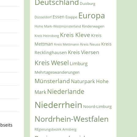
Deutschland
Duisburg
Europa
Essen
Etappe
Düsseldorf
Kinderwagen
Hohe Mark-Westmünsterland
Kreis Kleve
Kreis
Kreis Heinsberg
Mettman
Kreis
Kreis Mettmann
Kreis Neuss
Kreis Viersen
Recklinghausen
Kreis Wesel
Limburg
Mehrtageswanderungen
Münsterland
Naturpark Hohe
Niederlande
Mark
Niederrhein
Noord-Limburg
Nordrhein-Westfalen
abseits
REgierungsbezirk Arnsberg