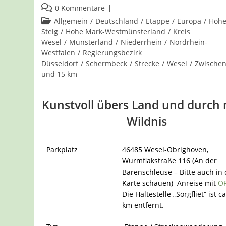
veröffentlicht:
Beitrags-
0 Kommentare
Kommentare:
Beitrags-
Allgemein
/
Deutschland
/
Etappe
/
Europa
/
Hohe
Kategorie:
Steig
/
Hohe Mark-Westmünsterland
/
Kreis
Wesel
/
Münsterland
/
Niederrhein
/
Nordrhein-
Westfalen
/
Regierungsbezirk
Düsseldorf
/
Schermbeck
/
Strecke
/
Wesel
/
Zwischen
und 15 km
Kunstvoll übers Land und durch
Wildnis
Parkplatz
46485 Wesel-Obrighoven,
Wurmflakstraße 116 (An der
Bärenschleuse – Bitte auch in 
Karte schauen)
Anreise mit
Ö
Die Haltestelle „Sorgfliet“ ist ca
km entfernt.