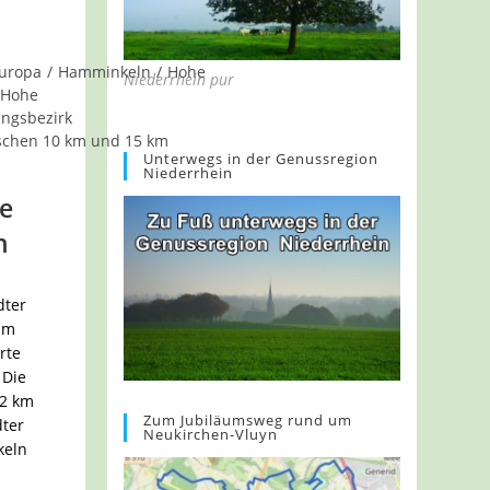
uropa
/
Hamminkeln
/
Hohe
Niederrhein pur
 Hohe
ungsbezirk
schen 10 km und 15 km
Unterwegs in der Genussregion
Niederrhein
e
n
dter
am
rte
. Die
 2 km
Zum Jubiläumsweg rund um
dter
Neukirchen-Vluyn
keln