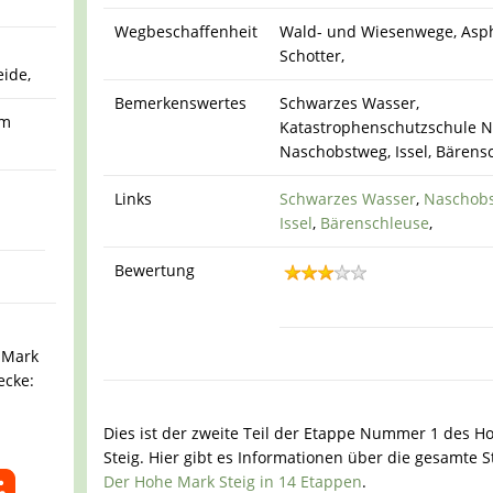
Wegbeschaffenheit
Wald- und Wiesenwege, Asph
Schotter,
ide,
Bemerkenswertes
Schwarzes Wasser,
um
Katastrophenschutzschule 
Naschobstweg, Issel, Bärens
Links
Schwarzes Wasser
,
Naschob
Issel
,
Bärenschleuse
,
Bewertung
e Mark
ecke:
Dies ist der zweite Teil der Etappe Nummer 1 des H
Steig. Hier gibt es Informationen über die gesamte S
Der Hohe Mark Steig in 14 Etappen
.