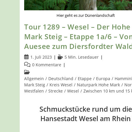
Hier geht es zur Dünenlandschaft
Tour 1289 – Wesel – Der Hohe
Mark Steig – Etappe 1a/6 – Vo
Auesee zum Diersfordter Wal
Beitrag
Lesedauer:
1. Juli 2023
5 Min. Lesedauer
veröffentlicht:
Beitrags-
0 Kommentare
Kommentare:
Beitrags-
Kategorie:
Allgemein
/
Deutschland
/
Etappe
/
Europa
/
Hammin
Mark Steig
/
Kreis Wesel
/
Naturpark Hohe Mark
/
Nor
Westfalen
/
Strecke
/
Wesel
/
Zwischen 10 km und 15
Schmuckstücke rund um die
Hansestadt Wesel am Rhein