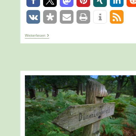
0
0
Tour
Weiterlesen
1291
–
Wesel
–
Der
Hohe
Mark
Steig
–
Etappe
2a/6
–
Von
Der
Bärenschleuse
Zur
Stiftung
Lühlerheim