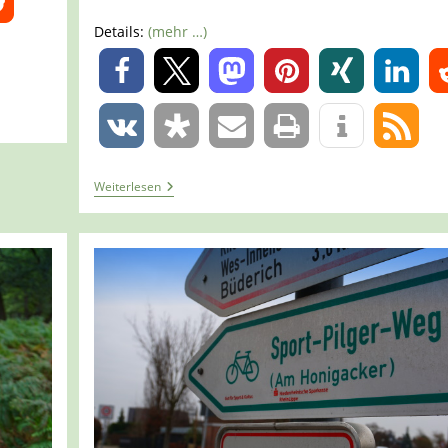
Details:
(mehr …)
0
0
Tour
Weiterlesen
1290
–
Hamminkeln
–
Der
Hohe
Mark
Steig
–
Etappe
1B/6
–
Vom
Diersfordter
Wald
Zur