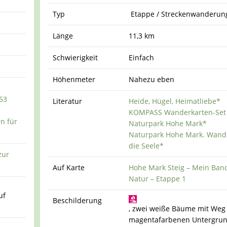
Typ
Etappe / Streckenwanderun
Länge
11,3 km
Schwierigkeit
Einfach
Höhenmeter
Nahezu eben
53
Literatur
Heide, Hügel, Heimatliebe*
KOMPASS Wanderkarten-Set
n für
Naturpark Hohe Mark*
Naturpark Hohe Mark. Wand
die Seele*
zur
Auf Karte
Hohe Mark Steig – Mein Ban
Natur – Etappe 1
uf
Beschilderung
, zwei weiße Bäume mit Weg
magentafarbenen Untergru