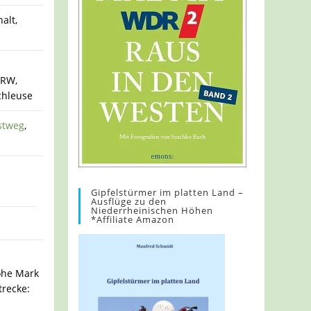
alt,
NRW,
chleuse
stweg
,
Gipfelstürmer im platten Land –
Ausflüge zu den
Niederrheinischen Höhen
*Affiliate Amazon
ohe Mark
trecke: