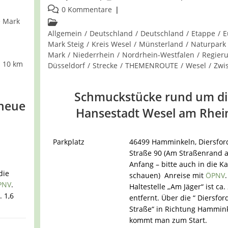
veröffentlicht:
Beitrags-
0 Kommentare
Kommentare:
 Mark
Beitrags-
Kategorie:
Allgemein
/
Deutschland
/
Deutschland
/
Etappe
/
E
Mark Steig
/
Kreis Wesel
/
Münsterland
/
Naturpark
Mark
/
Niederrhein
/
Nordrhein-Westfalen
/
Regier
 10 km
Düsseldorf
/
Strecke
/
THEMENROUTE
/
Wesel
/
Zwi
Schmuckstücke rund um di
 neue
Hansestadt Wesel am Rhei
Parkplatz
46499 Hamminkeln, Diersfor
Straße 90 (Am Straßenrand 
Anfang – bitte auch in die Ka
die
schauen)
Anreise mit
ÖPNV
PNV
.
Haltestelle „Am Jäger“ ist ca.
. 1,6
entfernt. Über die “ Diersfor
Straße“ in Richtung Hammin
kommt man zum Start.