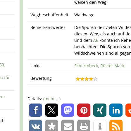
weisen den Weg.
Wegbeschaffenheit
Waldwege
Bemerkenswertes
Die Spuren des vielen Wildes
diesem Weg, als auch auf 
und dem
A6
konnte ich Reh
beobachten. Die Spuren von
Wildschweinen sind allgegen
53
Links
Schermbeck
,
Rüster Mark
n für
Bewertung
zur
Details:
(mehr …)
0
uf
0