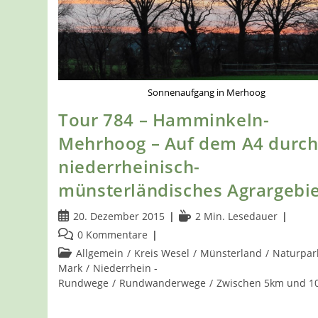
Bärenschleuse
Sonnenaufgang in Merhoog
Tour 784 – Hamminkeln-
Mehrhoog – Auf dem A4 durc
niederrheinisch-
münsterländisches Agrargebi
Beitrag
Lesedauer:
20. Dezember 2015
2 Min. Lesedauer
veröffentlicht:
Beitrags-
0 Kommentare
Kommentare:
Beitrags-
Allgemein
/
Kreis Wesel
/
Münsterland
/
Naturpar
Kategorie:
Mark
/
Niederrhein -
Rundwege
/
Rundwanderwege
/
Zwischen 5km und 1