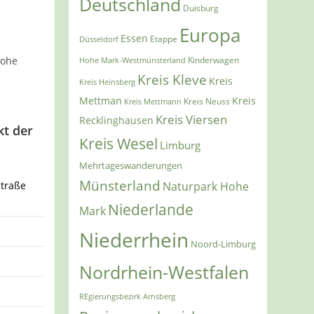
Deutschland
Duisburg
Europa
Essen
Etappe
Düsseldorf
Hohe
Kinderwagen
Hohe Mark-Westmünsterland
Kreis Kleve
Kreis
Kreis Heinsberg
Mettman
Kreis
Kreis Mettmann
Kreis Neuss
Kreis Viersen
Recklinghausen
kt der
Kreis Wesel
Limburg
Mehrtageswanderungen
Münsterland
traße
Naturpark Hohe
Niederlande
Mark
Niederrhein
Noord-Limburg
Nordrhein-Westfalen
REgierungsbezirk Arnsberg