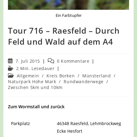
Ein Farbtupfer
Tour 716 – Raesfeld – Durch
Feld und Wald auf dem A4
Beitrag
Beitrags-
7. Juli 2015
0 Kommentare
veröffentlicht:
Kommentare:
Lesedauer:
2 Min. Lesedauer
Beitrags-
Allgemein
/
Kreis Borken
/
Münsterland
/
Kategorie:
Naturpark Hohe Mark
/
Rundwanderwege
/
Zwischen 5km und 10km
Zum Wormstall und zurück
Parkplatz
46348 Raesfeld, Lehmbrockweg
Ecke Hesfort