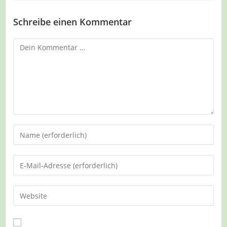
Schreibe einen Kommentar
Kommentar
Gib
deinen
Namen
Gib
oder
deine
Benutzernamen
E-
Gib
zum
Mail-
deine
Kommentieren
Adresse
Website-
ein
zum