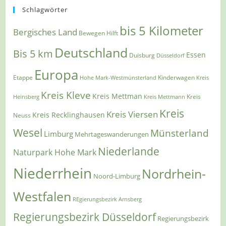
Schlagwörter
bis 5 Kilometer
Bergisches Land
Bewegen Hilft
Deutschland
Bis 5 km
Essen
Duisburg
Düsseldorf
Europa
Etappe
Kinderwagen
Hohe Mark-Westmünsterland
Kreis
Kreis Kleve
Kreis Mettman
Heinsberg
Kreis Mettmann
Kreis
Kreis
Kreis Viersen
Kreis Recklinghausen
Neuss
Wesel
Münsterland
Limburg
Mehrtageswanderungen
Niederlande
Naturpark Hohe Mark
Niederrhein
Nordrhein-
Noord-Limburg
Westfalen
REgierungsbezirk Arnsberg
Regierungsbezirk Düsseldorf
Regierungsbezirk