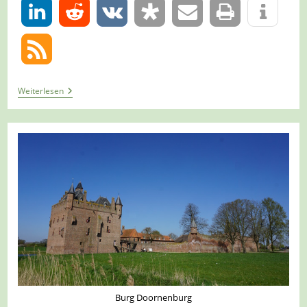
0
Tour
Weiterlesen
1380
–
Niederlande
–
Lingewaard-
Doornenburg
–
Hondermorgen
Burg Doornenburg