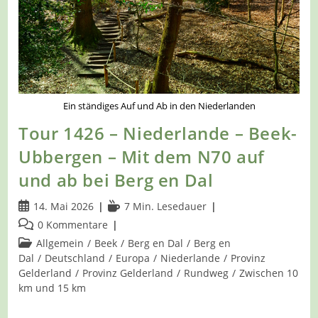
Ein ständiges Auf und Ab in den Niederlanden
Tour 1426 – Niederlande – Beek-
Ubbergen – Mit dem N70 auf
und ab bei Berg en Dal
Beitrag
Lesedauer:
14. Mai 2026
7 Min. Lesedauer
veröffentlicht:
Beitrags-
0 Kommentare
Kommentare:
Beitrags-
Allgemein
/
Beek
/
Berg en Dal
/
Berg en
Kategorie:
Dal
/
Deutschland
/
Europa
/
Niederlande
/
Provinz
Gelderland
/
Provinz Gelderland
/
Rundweg
/
Zwischen 10
km und 15 km