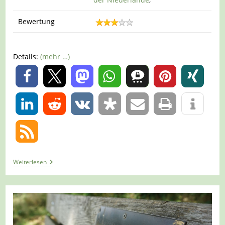
Bewertung
Details:
(mehr …)
0
0
Tour
Weiterlesen
1379
–
Niederlande
–
Lingewaard-
Doornenburg
–