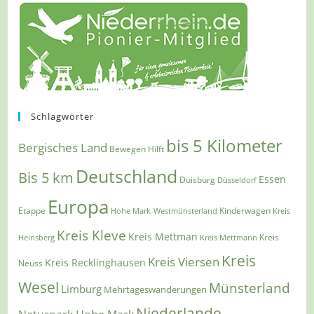
Schlagwörter
bis 5 Kilometer
Bergisches Land
Bewegen Hilft
Deutschland
Bis 5 km
Essen
Duisburg
Düsseldorf
Europa
Etappe
Kinderwagen
Hohe Mark-Westmünsterland
Kreis
Kreis Kleve
Kreis Mettman
Heinsberg
Kreis Mettmann
Kreis
Kreis
Kreis Viersen
Kreis Recklinghausen
Neuss
Wesel
Münsterland
Limburg
Mehrtageswanderungen
Niederlande