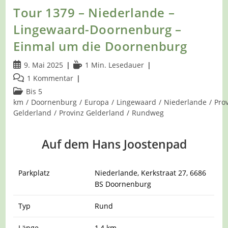
Tour 1379 – Niederlande –
Lingewaard-Doornenburg –
Einmal um die Doornenburg
Beitrag
Lesedauer:
9. Mai 2025
1 Min. Lesedauer
veröffentlicht:
Beitrags-
1 Kommentar
Kommentare:
Beitrags-
Bis 5
Kategorie:
km
/
Doornenburg
/
Europa
/
Lingewaard
/
Niederlande
/
Pro
Gelderland
/
Provinz Gelderland
/
Rundweg
Auf dem Hans Joostenpad
Parkplatz
Niederlande, Kerkstraat 27, 6686
BS Doornenburg
Typ
Rund
Länge
1,4 km