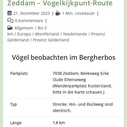
Zeddam – Vogelkijkpunt-Route
Beitrag
Lesedauer:
21. Dezember 2023
1 Min. Lesedauer
veröffentlicht:
Beitrags-
0 Kommentare
Kommentare:
Beitrags-
Allgemein
/
Bis 5
Kategorie:
km
/
Europa
/
Montferland
/
Niederlande
/
Provinz
Gelderland
/
Provinz Gelderland
Vögel beobachten im Bergherbos
Parkplatz
7038 Zeddam, Beeksweg Ecke
Oude Eltenseweg
(Wanderparkplatz Kustersland,
bitte in die Karte schauen.)
Typ
Strecke. Hin- und Rückweg sind
identisch.
Länge
1,8 km