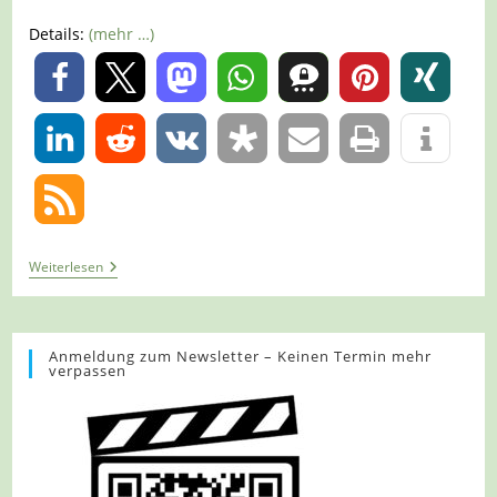
Details:
(mehr …)
0
0
Tour
Weiterlesen
1327
–
Niederlande
–
Zeddam
Anmeldung zum Newsletter – Keinen Termin mehr
verpassen
–
Vogelkijkpunt-
Route