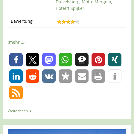
Duivelsberg
,
Motte Mergelp
,
Hotel ’t Spijker
,
Bewertung
(mehr …)
0
0
Tour
Weiterlesen
1426
–
Niederlande
–