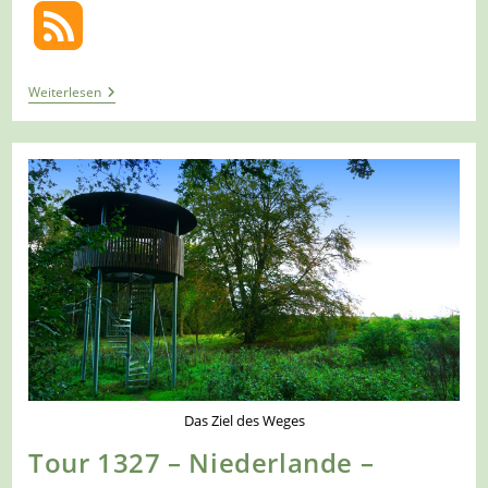
Tour
Weiterlesen
1348
–
Niederlande
–
Kilder
–
Kleine
Beekmarkroute
Das Ziel des Weges
Tour 1327 – Niederlande –