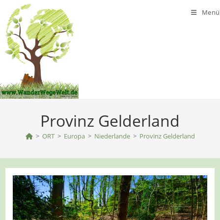
Zum
Menü
Inhalt
springen
Provinz Gelderland
>
ORT
>
Europa
>
Niederlande
>
Provinz Gelderland