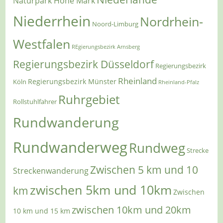
Naturpark Hohe Mark
Niederrhein
Nordrhein-
Noord-Limburg
Westfalen
REgierungsbezirk Arnsberg
Regierungsbezirk Düsseldorf
Regierungsbezirk
Rheinland
Regierungsbezirk Münster
Köln
Rheinland-Pfalz
Ruhrgebiet
Rollstuhlfahrer
Rundwanderung
Rundwanderweg
Rundweg
Strecke
Zwischen 5 km und 10
Streckenwanderung
zwischen 5km und 10km
km
Zwischen
zwischen 10km und 20km
10 km und 15 km