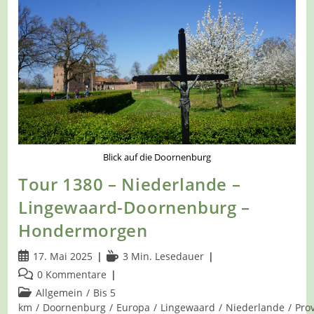
Beek-
Ubbergen
–
Mit
Dem
N70
Auf
Und
Ab
Bei
Berg
En
Dal
Blick auf die Doornenburg
Tour 1380 – Niederlande –
Lingewaard-Doornenburg –
Hondermorgen
Beitrag
Lesedauer:
17. Mai 2025
3 Min. Lesedauer
veröffentlicht:
Beitrags-
0 Kommentare
Kommentare:
Beitrags-
Allgemein
/
Bis 5
Kategorie:
km
/
Doornenburg
/
Europa
/
Lingewaard
/
Niederlande
/
Pro