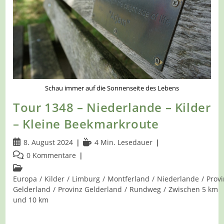
Einmal
Um
Die
Doornenburg
Schau immer auf die Sonnenseite des Lebens
Tour 1348 – Niederlande – Kilder
– Kleine Beekmarkroute
Beitrag
Lesedauer:
8. August 2024
4 Min. Lesedauer
veröffentlicht:
Beitrags-
0 Kommentare
Kommentare:
Beitrags-
Kategorie:
Europa
/
Kilder
/
Limburg
/
Montferland
/
Niederlande
/
Prov
Gelderland
/
Provinz Gelderland
/
Rundweg
/
Zwischen 5 km
und 10 km