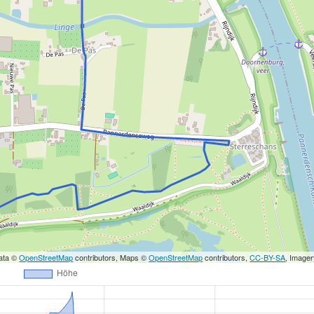
ata ©
OpenStreetMap
contributors, Maps ©
OpenStreetMap
contributors,
CC-BY-SA
, Image