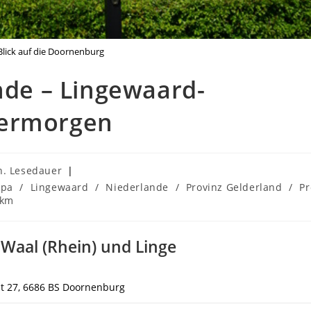
Blick auf die Doornenburg
nde – Lingewaard-
dermorgen
er:
n. Lesedauer
opa
/
Lingewaard
/
Niederlande
/
Provinz Gelderland
/
Pr
 km
Waal (Rhein) und Linge
at 27, 6686 BS Doornenburg