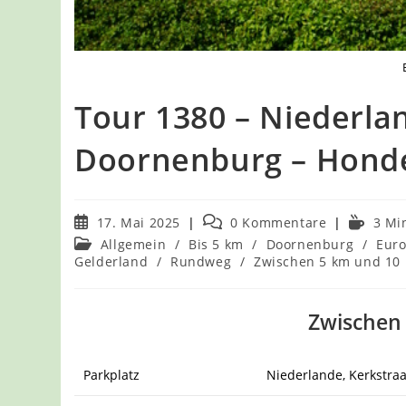
Tour 1380 – Niederla
Doornenburg – Hon
Beitrag
Beitrags-
Lesedau
17. Mai 2025
0 Kommentare
3 Mi
veröffentlicht:
Kommentare:
Beitrags-
Allgemein
/
Bis 5 km
/
Doornenburg
/
Eur
Kategorie:
Gelderland
/
Rundweg
/
Zwischen 5 km und 10
Zwischen 
Parkplatz
Niederlande, Kerkstra