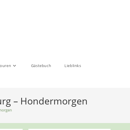
touren
Gästebuch
Lieblinks
burg – Hondermorgen
rmorgen