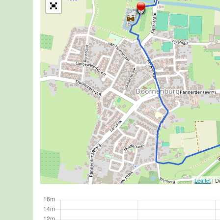
Leaflet
| D