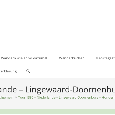
Wandern wie anno dazumal
Wanderbücher
Mehrtages
zerklärung
Website-
Suche
lande – Lingewaard-Doornen
llgemein
>
Tour 1380 – Niederlande – Lingewaard-Doornenburg – Honde
umschalten