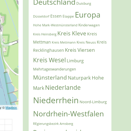
Deutschland
Duisburg
Europa
Essen
Etappe
Düsseldorf
Kinderwagen
Hohe Mark-Westmünsterland
Kreis Kleve
Kreis
Kreis Heinsberg
Mettman
Kreis
Kreis Mettmann
Kreis Neuss
Kreis Viersen
Recklinghausen
Kreis Wesel
Limburg
Mehrtageswanderungen
Münsterland
Naturpark Hohe
Niederlande
Mark
Niederrhein
Noord-Limburg
ry ©
Mapbox
Nordrhein-Westfalen
REgierungsbezirk Arnsberg