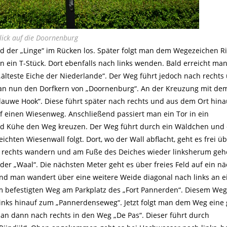
lick auf die Doornenburg
nd der „Linge“ im Rücken los. Später folgt man dem Wegezeichen R
n ein T-Stück. Dort ebenfalls nach links wenden. Bald erreicht man
 „älteste Eiche der Niederlande“. Der Weg führt jedoch nach rechts
man nun den Dorfkern von „Doornenburg“. An der Kreuzung mit de
lauwe Hook“. Diese führt später nach rechts und aus dem Ort hina
uf einen Wiesenweg. Anschließend passiert man ein Tor in ein
und Kühe den Weg kreuzen. Der Weg führt durch ein Wäldchen und
hten Wiesenwall folgt. Dort, wo der Wall abflacht, geht es frei üb
h rechts wandern und am Fuße des Deiches wieder linksherum ge
 der „Waal“. Die nächsten Meter geht es über freies Feld auf ein n
nd man wandert über eine weitere Weide diagonal nach links an 
m befestigten Weg am Parkplatz des „Fort Pannerden“. Diesem We
 links hinauf zum „Pannerdenseweg“. Jetzt folgt man dem Weg eine
man dann nach rechts in den Weg „De Pas“. Dieser führt durch