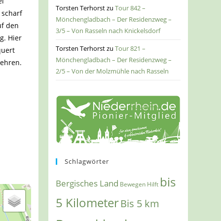
ei
Torsten Terhorst
zu
Tour 842 –
 scharf
Mönchengladbach – Der Residenzweg –
uf den
3/5 – Von Rasseln nach Knickelsdorf
g. Hier
Torsten Terhorst
zu
Tour 821 –
quert
Mönchengladbach – Der Residenzweg –
kehren.
2/5 – Von der Molzmühle nach Rasseln
Schlagwörter
bis
Bergisches Land
Bewegen Hilft
5 Kilometer
Bis 5 km