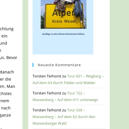
ichtung
 ein
 und
m
us. Bevor
Neueste Kommentare
 danach
Torsten Terhorst
zu
Tour 831 – Wegberg –
er die
Auf dem A3 durch Felder und Wälder
hen. Man
Torsten Terhorst
zu
Tour 722 –
ächstes
Wassenberg – Auf dem A11 unterwegs
einem
g nach
Torsten Terhorst
zu
Tour 539 –
 ganze
Wassenberg – Auf dem A2 durch den
Wassenberger Wald