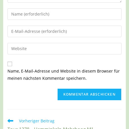
Gib
deinen
Namen
Gib
oder
deine
Benutzernamen
E-
Gib
zum
Mail-
deine
Kommentieren
Adresse
Website-
ein
zum
URL
Name, E-Mail-Adresse und Website in diesem Browser für
Kommentieren
ein
meinen nächsten Kommentar speichern.
ein
(optional)
Weitere
Vorheriger Beitrag
Artikel