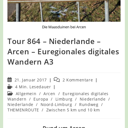
Die Maasduinen bei Arcen
Tour 864 – Niederlande –
Arcen – Euregionales digitales
Wandern A3
Beitrag
Beitrags-
21. Januar 2017
2 Kommentare
veröffentlicht:
Kommentare:
Lesedauer:
4 Min. Lesedauer
Beitrags-
Allgemein
/
Arcen
/
Euregionales digitales
Kategorie:
Wandern
/
Europa
/
Limburg
/
Niederlande
/
Niederlande
/
Noord-Limburg
/
Rundweg
/
THEMENROUTE
/
Zwischen 5 km und 10 km