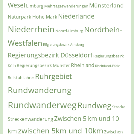
Wesel
Münsterland
Limburg
Mehrtageswanderungen
Niederlande
Naturpark Hohe Mark
Niederrhein
Nordrhein-
Noord-Limburg
Westfalen
REgierungsbezirk Arnsberg
Regierungsbezirk Düsseldorf
Regierungsbezirk
Rheinland
Regierungsbezirk Münster
Köln
Rheinland-Pfalz
Ruhrgebiet
Rollstuhlfahrer
Rundwanderung
Rundwanderweg
Rundweg
Strecke
Zwischen 5 km und 10
Streckenwanderung
zwischen 5km und 10km
km
Zwischen