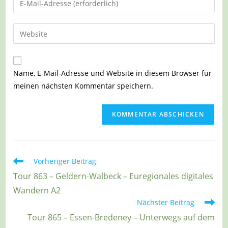
oder
deine
Benutzernamen
E-
Gib
zum
Mail-
deine
Kommentieren
Adresse
Website-
ein
zum
URL
Name, E-Mail-Adresse und Website in diesem Browser für
Kommentieren
ein
meinen nächsten Kommentar speichern.
ein
(optional)
Weitere
Vorheriger Beitrag
Artikel
Tour 863 – Geldern-Walbeck – Euregionales digitales
ansehen
Wandern A2
Nächster Beitrag
Tour 865 – Essen-Bredeney – Unterwegs auf dem