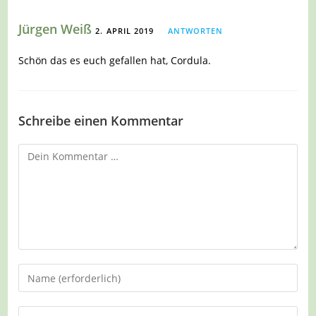
Jürgen Weiß
2. APRIL 2019
ANTWORTEN
Schön das es euch gefallen hat, Cordula.
Schreibe einen Kommentar
Kommentar
Gib
deinen
Namen
Gib