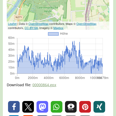
Leaflet
| Data ©
OpenStreetMap
contributors, Maps ©
OpenStreetMap
contributors,
CC-BY-SA
, Imagery ©
Mapbox
Download file:
00000864.gpx
0