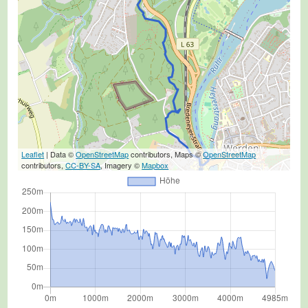
Leaflet
| Data ©
OpenStreetMap
contributors, Maps ©
OpenStreetMap
contributors,
CC-BY-SA
, Imagery ©
Mapbox