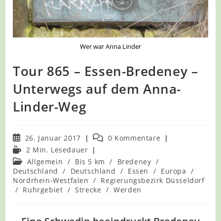
Wer war Anna Linder
Tour 865 – Essen-Bredeney –
Unterwegs auf dem Anna-
Linder-Weg
Beitrag
Beitrags-
26. Januar 2017
0 Kommentare
veröffentlicht:
Kommentare:
Lesedauer:
2 Min. Lesedauer
Beitrags-
Allgemein
/
Bis 5 km
/
Bredeney
/
Kategorie:
Deutschland
/
Deutschland
/
Essen
/
Europa
/
Nordrhein-Westfalen
/
Regierungsbezirk Düsseldorf
/
Ruhrgebiet
/
Strecke
/
Werden