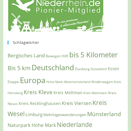
Schlagwörter
bis 5 Kilometer
Bergisches Land
Bewegen Hilft
Deutschland
Bis 5 km
Essen
Duisburg
Düsseldorf
Europa
Etappe
Kinderwagen
Hohe Mark-Westmünsterland
Kreis
Kreis Kleve
Kreis Mettman
Heinsberg
Kreis Mettmann
Kreis
Kreis
Kreis Viersen
Kreis Recklinghausen
Neuss
Wesel
Münsterland
Limburg
Mehrtageswanderungen
Niederlande
Naturpark Hohe Mark