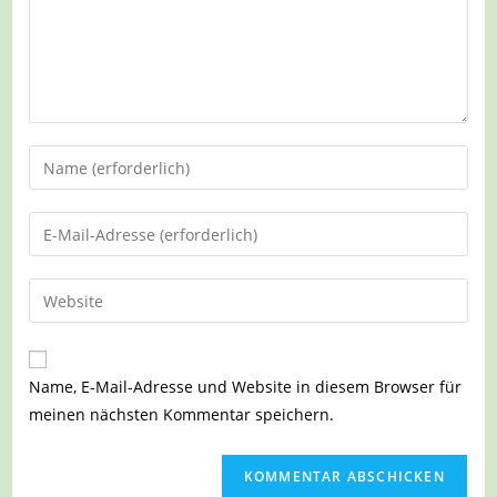
Gib
deinen
Namen
Gib
oder
deine
Benutzernamen
E-
Gib
zum
Mail-
deine
Kommentieren
Adresse
Website-
ein
zum
URL
Name, E-Mail-Adresse und Website in diesem Browser für
Kommentieren
ein
meinen nächsten Kommentar speichern.
ein
(optional)