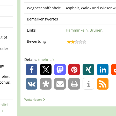
Wegbeschaffenheit
Asphalt, Wald- und Wiesenw
Bemerkenswertes
Links
Hamminkeln
,
Brünen
,
 gibt
Bewertung
 oder
Details:
(mehr …)
ege
0
teine,
ochus,
0
Tour
Weiterlesen
1340
blick
–
in
Brünen