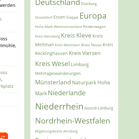
Deutschland
Duisburg
 werden.
Europa
Essen
Etappe
Düsseldorf
,
Kinderwagen
Hohe Mark-Westmünsterland
Kreis Kleve
Kreis
Kreis Heinsberg
loss
Mettman
Kreis
Ölmühle,
Kreis Mettmann
Kreis Neuss
Kreis Viersen
Recklinghausen
Kreis Wesel
Limburg
loss
Mehrtageswanderungen
e
,
Münsterland
Naturpark Hohe
rkplatz
Niederlande
Mark
Niederrhein
Noord-Limburg
Nordrhein-Westfalen
REgierungsbezirk Arnsberg