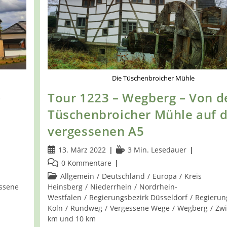
Die Tüschenbroicher Mühle
–
Tour 1223 – Wegberg – Von d
Tüschenbroicher Mühle auf 
vergessenen A5
Beitrag
Lesedauer:
13. März 2022
3 Min. Lesedauer
veröffentlicht:
Beitrags-
0 Kommentare
Kommentare:
Beitrags-
Allgemein
/
Deutschland
/
Europa
/
Kreis
Kategorie:
ssene
Heinsberg
/
Niederrhein
/
Nordrhein-
Westfalen
/
Regierungsbezirk Düsseldorf
/
Regierun
Köln
/
Rundweg
/
Vergessene Wege
/
Wegberg
/
Zwi
km und 10 km