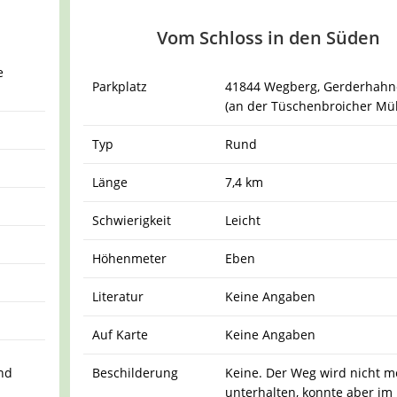
Vom Schloss in den Süden
e
Parkplatz
41844 Wegberg, Gerderhahne
(an der Tüschenbroicher Mü
Typ
Rund
Länge
7,4 km
Schwierigkeit
Leicht
Höhenmeter
Eben
Literatur
Keine Angaben
Auf Karte
Keine Angaben
nd
Beschilderung
Keine. Der Weg wird nicht m
unterhalten, konnte aber im