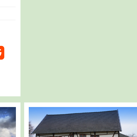
–
Erlebnispfad
Und
Brüner
Höhen