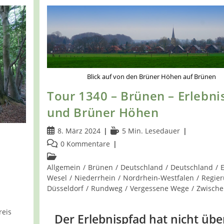
Blick auf von den Brüner Höhen auf Brünen
Tour 1340 – Brünen – Erlebni
und Brüner Höhen
Beitrag
Lesedauer:
8. März 2024
5 Min. Lesedauer
veröffentlicht:
Beitrags-
0 Kommentare
Kommentare:
Beitrags-
Kategorie:
Allgemein
/
Brünen
/
Deutschland
/
Deutschland
/
Wesel
/
Niederrhein
/
Nordrhein-Westfalen
/
Regier
Düsseldorf
/
Rundweg
/
Vergessene Wege
/
Zwische
reis
Der Erlebnispfad hat nicht übe