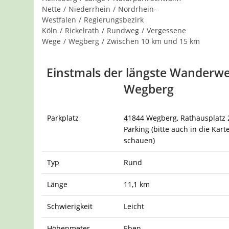
Nette
/
Niederrhein
/
Nordrhein-
Westfalen
/
Regierungsbezirk
Köln
/
Rickelrath
/
Rundweg
/
Vergessene
Wege
/
Wegberg
/
Zwischen 10 km und 15 km
Einstmals der längste Wanderwe
Wegberg
Parkplatz
41844 Wegberg, Rathausplatz 
Parking (bitte auch in die Kart
schauen)
Typ
Rund
Länge
11,1 km
Schwierigkeit
Leicht
Höhenmeter
Eben