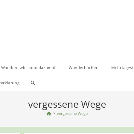
Wandern wie anno dazumal
Wanderbücher
Mehrtages
zerklärung
Website-
Suche
vergessene Wege
umschalten
>
vergessene Wege