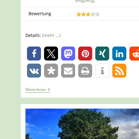
Wegberg
,
Bewertung
Details:
(mehr …)
0
0
Tour
Weiterlesen
1381
–
Wegberg
–
Route
Wegberger
Mühle