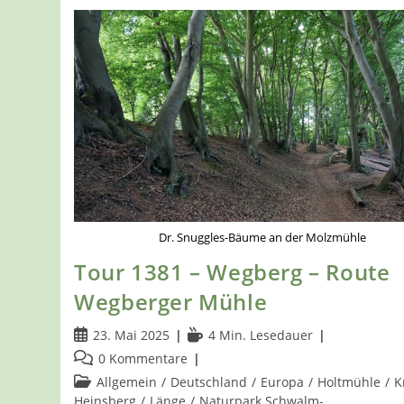
Dr. Snuggles-Bäume an der Molzmühle
Tour 1381 – Wegberg – Route
Wegberger Mühle
Beitrag
Lesedauer:
23. Mai 2025
4 Min. Lesedauer
veröffentlicht:
Beitrags-
0 Kommentare
Kommentare:
Beitrags-
Allgemein
/
Deutschland
/
Europa
/
Holtmühle
/
K
Kategorie:
Heinsberg
/
Länge
/
Naturpark Schwalm-