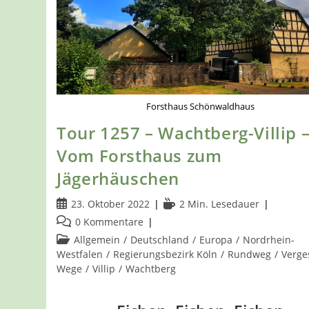
Forsthaus Schönwaldhaus
Tour 1257 – Wachtberg-Villip 
Vom Forsthaus zum
Jägerhäuschen
Beitrag
Lesedauer:
23. Oktober 2022
2 Min. Lesedauer
veröffentlicht:
Beitrags-
0 Kommentare
Kommentare:
Beitrags-
Allgemein
/
Deutschland
/
Europa
/
Nordrhein-
Kategorie:
Westfalen
/
Regierungsbezirk Köln
/
Rundweg
/
Verge
Wege
/
Villip
/
Wachtberg