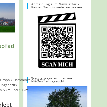
Anmeldung zum Newsletter –
Keinen Termin mehr verpassen
spfad
Wanderwegezeichner am
Europa
/
Hamminkeln
/
Kreis
Niederrhein gesucht
ungsbezirk
n 5 km und 10 km
rlebt