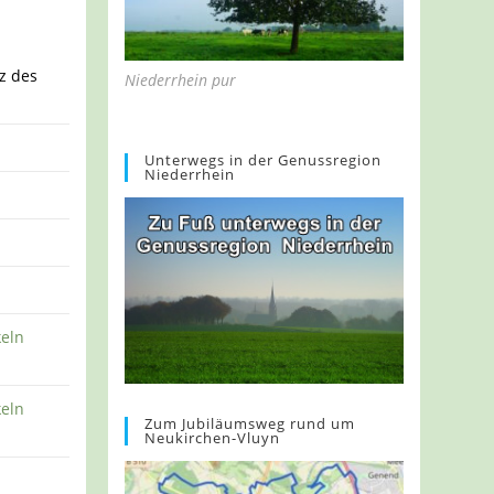
z des
Niederrhein pur
Unterwegs in der Genussregion
Niederrhein
eln
eln
Zum Jubiläumsweg rund um
Neukirchen-Vluyn