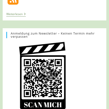
Tour
Weiterlesen
1257
–
Wachtberg-
Villip
–
Anmeldung zum Newsletter – Keinen Termin mehr
verpassen
Vom
Forsthaus
Zum
Jägerhäuschen