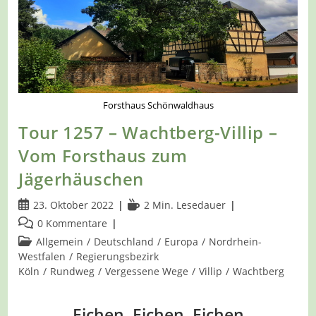
Forsthaus Schönwaldhaus
Tour 1257 – Wachtberg-Villip –
Vom Forsthaus zum
Jägerhäuschen
Beitrag
Lesedauer:
23. Oktober 2022
2 Min. Lesedauer
veröffentlicht:
Beitrags-
0 Kommentare
Kommentare:
Beitrags-
Allgemein
/
Deutschland
/
Europa
/
Nordrhein-
Kategorie:
Westfalen
/
Regierungsbezirk
Köln
/
Rundweg
/
Vergessene Wege
/
Villip
/
Wachtberg
Eichen, Eichen, Eichen