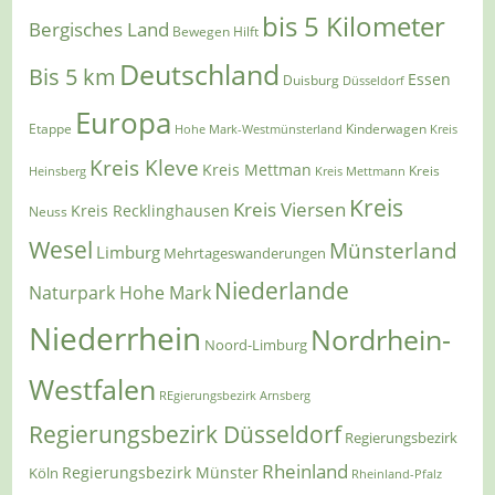
bis 5 Kilometer
Bergisches Land
Bewegen Hilft
Deutschland
Bis 5 km
Essen
Duisburg
Düsseldorf
Europa
Etappe
Kinderwagen
Hohe Mark-Westmünsterland
Kreis
Kreis Kleve
Kreis Mettman
Heinsberg
Kreis Mettmann
Kreis
Kreis
Kreis Viersen
Kreis Recklinghausen
Neuss
Wesel
Münsterland
Limburg
Mehrtageswanderungen
Niederlande
Naturpark Hohe Mark
Niederrhein
Nordrhein-
Noord-Limburg
Westfalen
REgierungsbezirk Arnsberg
Regierungsbezirk Düsseldorf
Regierungsbezirk
Rheinland
Regierungsbezirk Münster
Köln
Rheinland-Pfalz