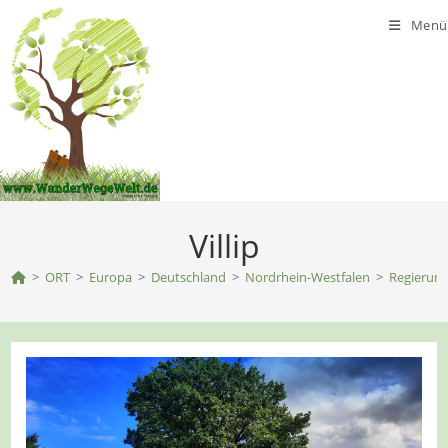
Zum
Menü
Inhalt
springen
Villip
>
ORT
>
Europa
>
Deutschland
>
Nordrhein-Westfalen
>
Regierung