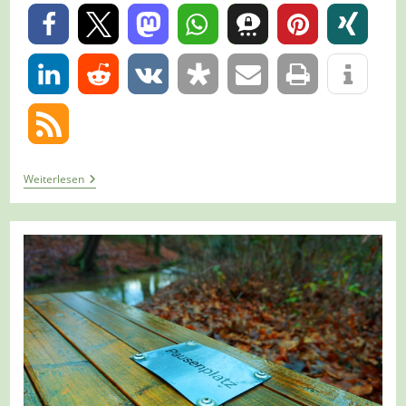
0
0
Tour
Weiterlesen
1410
–
Mönchengladbach-
Giesenkirchen
–
Einmal
Um
Haus
Horst