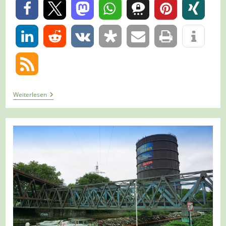
0
0
Tour
Weiterlesen
1391
–
Oberhausen
–
STOAG
Trassenspaziergang
7