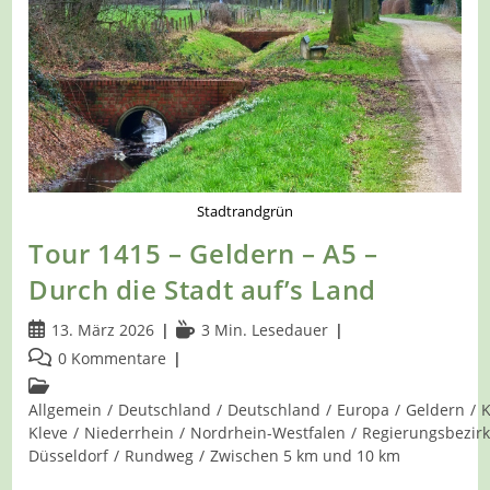
Stadtrandgrün
Tour 1415 – Geldern – A5 –
Durch die Stadt auf’s Land
Beitrag
Lesedauer:
13. März 2026
3 Min. Lesedauer
veröffentlicht:
Beitrags-
0 Kommentare
Kommentare:
Beitrags-
Kategorie:
Allgemein
/
Deutschland
/
Deutschland
/
Europa
/
Geldern
/
K
Kleve
/
Niederrhein
/
Nordrhein-Westfalen
/
Regierungsbezir
Düsseldorf
/
Rundweg
/
Zwischen 5 km und 10 km