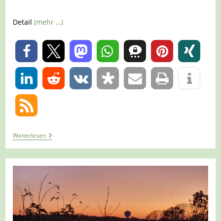
Detail
(mehr …)
0
0
Tour
Weiterlesen
1404
–
Oberhausen
–
STOAG
Trassenspaziergang
8