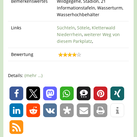
Bemerkenswertes
Wildgegehe, Stadion, 21
Informationstafeln, Wasserturm,
Wasserhochbehälter
Links
Süchteln
,
Sötele
,
Kletterwald
Niederrhein
,
weiterer Weg von
diesem Parkplatz
,
Bewertung
Details:
(mehr …)
0
0