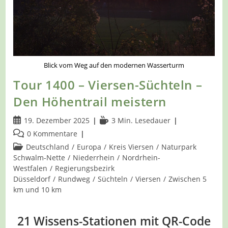
Blick vom Weg auf den modernen Wasserturm
Tour 1400 – Viersen-Süchteln –
Den Höhentrail meistern
Beitrag
Lesedauer:
19. Dezember 2025
3 Min. Lesedauer
veröffentlicht:
Beitrags-
0 Kommentare
Kommentare:
Beitrags-
Deutschland
/
Europa
/
Kreis Viersen
/
Naturpark
Kategorie:
Schwalm-Nette
/
Niederrhein
/
Nordrhein-
Westfalen
/
Regierungsbezirk
Düsseldorf
/
Rundweg
/
Süchteln
/
Viersen
/
Zwischen 5
km und 10 km
21 Wissens-Stationen mit QR-Code