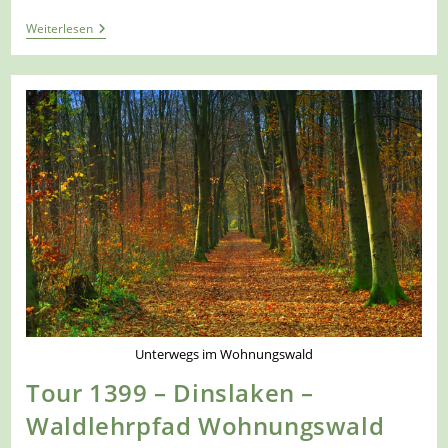
Tour
Weiterlesen
1400
–
Viersen-
Süchteln
–
Den
Höhentrail
Meistern
Unterwegs im Wohnungswald
Tour 1399 – Dinslaken –
Waldlehrpfad Wohnungswald