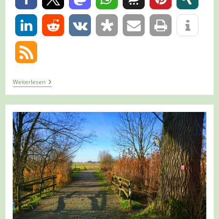
0
Tour
Weiterlesen
1415
–
Geldern
–
A5
–
Durch
Die
Stadt
Auf’s
Land