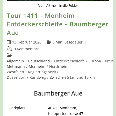
Vom Altrhein in die Felder
Tour 1411 – Monheim –
Entdeckerschleife – Baumberger
Aue
Beitrag
Lesedauer:
13. Februar 2026
3 Min. Lesedauer
veröffentlicht:
Beitrags-
0 Kommentare
Kommentare:
Beitrags-
Kategorie:
Allgemein
/
Deutschland
/
Entdeckerschleife
/
Europa
/
Kreis
Mettmann
/
Monheim
/
Nordrhein-
Westfalen
/
Regierungsbezirk
Düsseldorf
/
Rundweg
/
Zwischen 5 km und 10 km
Baumberger Aue
Parkplatz
40789 Monheim,
Klappertorstraße 47