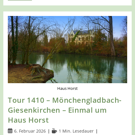
1411
–
Monheim
–
Entdeckerschleife
–
Baumberger
Aue
Haus Horst
Tour 1410 – Mönchengladbach-
Giesenkirchen – Einmal um
Haus Horst
Beitrag
Lesedauer:
6. Februar 2026
1 Min. Lesedauer