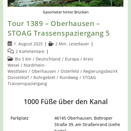
Gasometer hinter Brücken
Tour 1389 – Oberhausen –
STOAG Trassenspaziergang 5
Beitrag
Lesedauer:
1. August 2025
2 Min. Lesedauer
veröffentlicht:
Beitrags-
2 Kommentare
Kommentare:
Beitrags-
Bis 5 km
/
Deutschland
/
Europa
/
Kreis
Kategorie:
Wesel
/
Nordrhein-
Westfalen
/
Oberhausen
/
Osterfeld
/
Regierungsbezirk
Düsseldorf
/
Ruhrgebiet
/
Rundweg
/
STOAG
Trassenspaziergang
1000 Füße über den Kanal
Parkplatz
46145 Oberhausen, Bottroper
Straße 39, am Straßenrand (siehe
Karte)