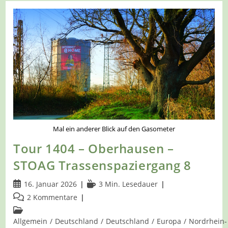
Mönchengladbach-
Giesenkirchen
–
Auf
Dem
Waldlehrpfad
Haus
Horst
Mal ein anderer Blick auf den Gasometer
Tour 1404 – Oberhausen –
STOAG Trassenspaziergang 8
Beitrag
Lesedauer:
16. Januar 2026
3 Min. Lesedauer
veröffentlicht:
Beitrags-
2 Kommentare
Kommentare:
Beitrags-
Kategorie:
Allgemein
/
Deutschland
/
Deutschland
/
Europa
/
Nordrhein-