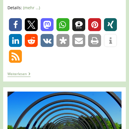
Details:
(mehr …)
0
0
Tour
Weiterlesen
1399
–
Dinslaken
–
Waldlehrpfad
Wohnungswald