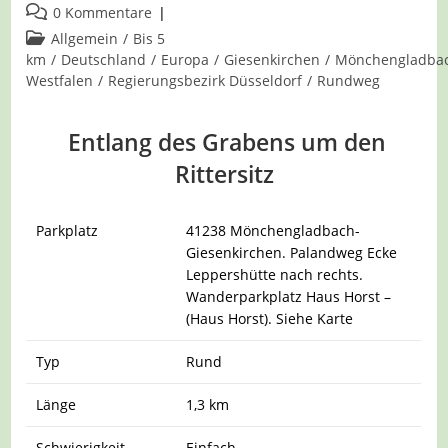
veröffentlicht:
Beitrags-
0 Kommentare
Kommentare:
Beitrags-
Allgemein
/
Bis 5
Kategorie:
km
/
Deutschland
/
Europa
/
Giesenkirchen
/
Mönchengladba
Westfalen
/
Regierungsbezirk Düsseldorf
/
Rundweg
Entlang des Grabens um den
Rittersitz
Parkplatz
41238 Mönchengladbach-
Giesenkirchen. Palandweg Ecke
Leppershütte nach rechts.
Wanderparkplatz Haus Horst –
(Haus Horst). Siehe Karte
Typ
Rund
Länge
1,3 km
Schwierigkeit
Einfach