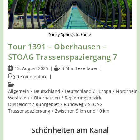
Slinky Springs to Fame
Tour 1391 – Oberhausen –
STOAG Trassenspaziergang 7
Beitrag
Lesedauer:
15. August 2025
3 Min. Lesedauer
veröffentlicht:
Beitrags-
0 Kommentare
Kommentare:
Beitrags-
Kategorie:
Allgemein
/
Deutschland
/
Deutschland
/
Europa
/
Nordrhein-
Westfalen
/
Oberhausen
/
Regierungsbezirk
Düsseldorf
/
Ruhrgebiet
/
Rundweg
/
STOAG
Trassenspaziergang
/
Zwischen 5 km und 10 km
Schönheiten am Kanal