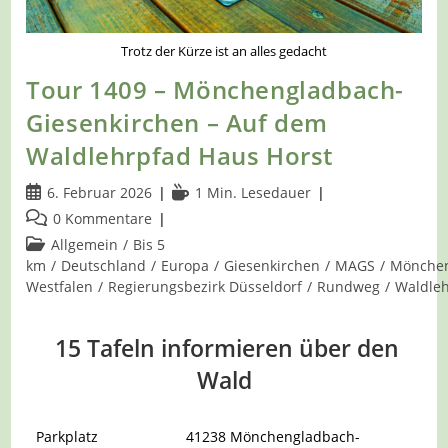
Trotz der Kürze ist an alles gedacht
Tour 1409 – Mönchengladbach-
Giesenkirchen – Auf dem
Waldlehrpfad Haus Horst
Beitrag
Lesedauer:
6. Februar 2026
1 Min. Lesedauer
veröffentlicht:
Beitrags-
0 Kommentare
Kommentare:
Beitrags-
Allgemein
/
Bis 5
Kategorie:
km
/
Deutschland
/
Europa
/
Giesenkirchen
/
MAGS
/
Mönche
Westfalen
/
Regierungsbezirk Düsseldorf
/
Rundweg
/
Waldle
15 Tafeln informieren über den
Wald
Parkplatz
41238 Mönchengladbach-