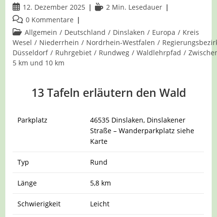
Beitrag
Lesedauer:
12. Dezember 2025
2 Min. Lesedauer
veröffentlicht:
Beitrags-
0 Kommentare
Kommentare:
Beitrags-
Allgemein
/
Deutschland
/
Dinslaken
/
Europa
/
Kreis
Kategorie:
Wesel
/
Niederrhein
/
Nordrhein-Westfalen
/
Regierungsbezir
Düsseldorf
/
Ruhrgebiet
/
Rundweg
/
Waldlehrpfad
/
Zwische
5 km und 10 km
13 Tafeln erläutern den Wald
Parkplatz
46535 Dinslaken, Dinslakener
Straße – Wanderparkplatz siehe
Karte
Typ
Rund
Länge
5,8 km
Schwierigkeit
Leicht