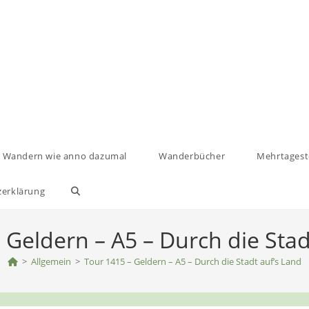
Wandern wie anno dazumal
Wanderbücher
Mehrtages
zerklärung
Website-
Suche
 Geldern – A5 – Durch die Stad
>
Allgemein
umschalten
>
Tour 1415 – Geldern – A5 – Durch die Stadt auf’s Land