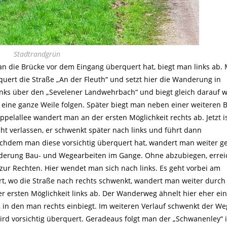
Stadtrandgrün
n die Brücke vor dem Eingang überquert hat, biegt man links ab. 
uert die Straße „An der Fleuth“ und setzt hier die Wanderung in
inks über den „Sevelener Landwehrbach“ und biegt gleich darauf 
 eine ganze Weile folgen. Später biegt man neben einer weiteren B
appelallee wandert man an der ersten Möglichkeit rechts ab. Jetzt 
t verlassen, er schwenkt später nach links und führt dann
chdem man diese vorsichtig überquert hat, wandert man weiter g
nderung Bau- und Wegearbeiten im Gange. Ohne abzubiegen, erre
zur Rechten. Hier wendet man sich nach links. Es geht vorbei am
ort, wo die Straße nach rechts schwenkt, wandert man weiter durch
 ersten Möglichkeit links ab. Der Wanderweg ähnelt hier eher ei
in den man rechts einbiegt. Im weiteren Verlauf schwenkt der W
wird vorsichtig überquert. Geradeaus folgt man der „Schwanenley“ 