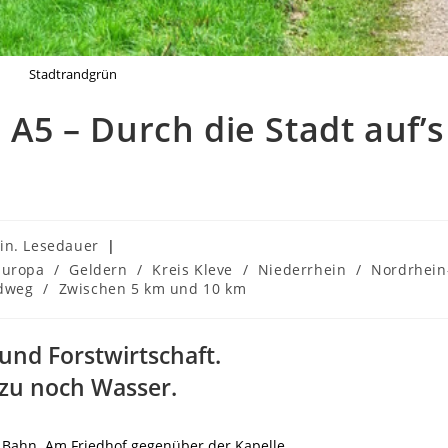
Stadtrandgrün
 A5 – Durch die Stadt auf’s
uer:
in. Lesedauer
Europa
/
Geldern
/
Kreis Kleve
/
Niederrhein
/
Nordrhein
dweg
/
Zwischen 5 km und 10 km
 und Forstwirtschaft.
zu noch Wasser.
r Bahn. Am Friedhof gegenüber der Kapelle