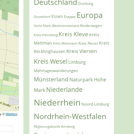
Deutschland
Duisburg
Europa
Essen
Etappe
Düsseldorf
Kinderwagen
Hohe Mark-Westmünsterland
Kreis Kleve
Kreis
Kreis Heinsberg
Mettman
Kreis
Kreis Mettmann
Kreis Neuss
Kreis Viersen
Recklinghausen
Kreis Wesel
Limburg
Mehrtageswanderungen
Münsterland
Naturpark Hohe
Niederlande
Mark
Niederrhein
Noord-Limburg
Nordrhein-Westfalen
ry ©
Mapbox
REgierungsbezirk Arnsberg