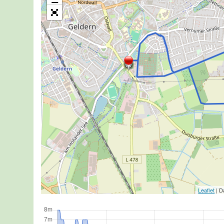
Leaflet
| D