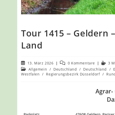
Tour 1415 – Geldern –
Land
Beitrag
Beitrags-
Leseda
13. März 2026
0 Kommentare
3 M
veröffentlicht:
Kommentare:
Beitrags-
Allgemein
/
Deutschland
/
Deutschland
/
Kategorie:
Westfalen
/
Regierungsbezirk Düsseldorf
/
Run
Agrar-
Da
Parkplatz
47608 Geldern, Parise