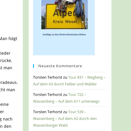
Man folgt
wieder
rücke,
Neueste Kommentare
ist man
Torsten Terhorst
zu
Tour 831 – Wegberg –
eradeaus.
Auf dem A3 durch Felder und Wälder
icht man
Torsten Terhorst
zu
Tour 722 –
Wassenberg – Auf dem A11 unterwegs
 eine
ner
Torsten Terhorst
zu
Tour 539 –
Wassenberg – Auf dem A2 durch den
eg nach
Wassenberger Wald
in den