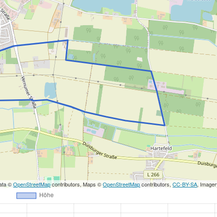
ata ©
OpenStreetMap
contributors, Maps ©
OpenStreetMap
contributors,
CC-BY-SA
, Image