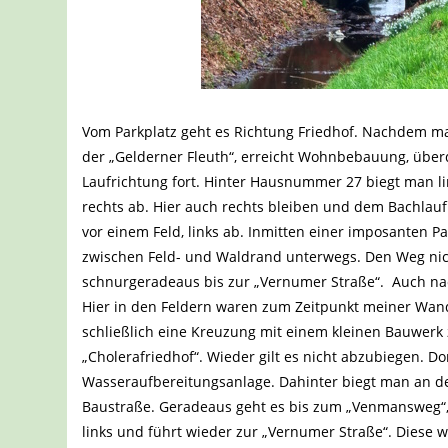
Vom Parkplatz geht es Richtung Friedhof. Nachdem ma
der „Gelderner Fleuth“, erreicht Wohnbebauung, überq
Laufrichtung fort. Hinter Hausnummer 27 biegt man l
rechts ab. Hier auch rechts bleiben und dem Bachlauf
vor einem Feld, links ab. Inmitten einer imposanten P
zwischen Feld- und Waldrand unterwegs. Den Weg nich
schnurgeradeaus bis zur „Vernumer Straße“. Auch na
Hier in den Feldern waren zum Zeitpunkt meiner Wa
schließlich eine Kreuzung mit einem kleinen Bauwerk 
„Cholerafriedhof“. Wieder gilt es nicht abzubiegen. D
Wasseraufbereitungsanlage. Dahinter biegt man an der
Baustraße. Geradeaus geht es bis zum „Venmansweg“, 
links und führt wieder zur „Vernumer Straße“. Diese 