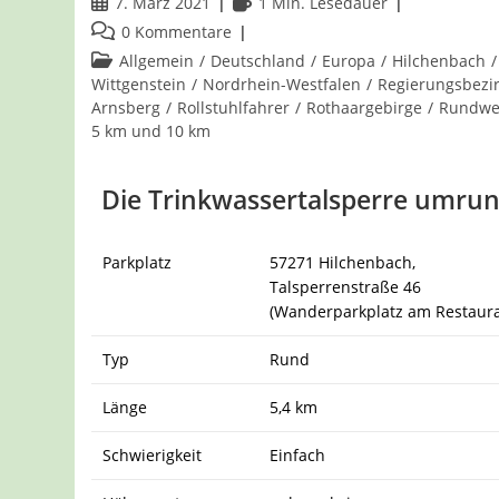
Beitrag
Lesedauer:
7. März 2021
1 Min. Lesedauer
veröffentlicht:
Beitrags-
0 Kommentare
Kommentare:
Beitrags-
Allgemein
/
Deutschland
/
Europa
/
Hilchenbach
/
Kategorie:
Wittgenstein
/
Nordrhein-Westfalen
/
Regierungsbezi
Arnsberg
/
Rollstuhlfahrer
/
Rothaargebirge
/
Rundw
5 km und 10 km
Die Trinkwassertalsperre umru
Parkplatz
57271 Hilchenbach,
Talsperrenstraße 46
(Wanderparkplatz am Restaura
Typ
Rund
Länge
5,4 km
Schwierigkeit
Einfach