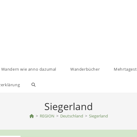
Wandern wie anno dazumal
Wanderbücher
Mehrtages
zerklärung
Website-
Suche
Siegerland
umschalten
>
REGION
>
Deutschland
>
Siegerland