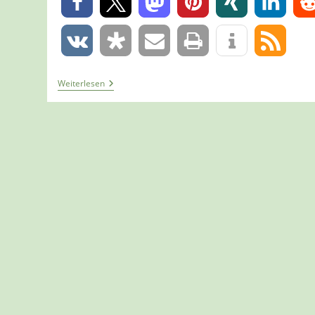
0
0
Tour
Weiterlesen
1150
–
Hilchenbach
–
Einmal
Um
Den
Breitenbachstausee