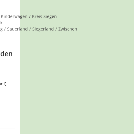
Kinderwagen
/
Kreis Siegen-
rk
eg
/
Sauerland
/
Siegerland
/
Zwischen
nden
nt)