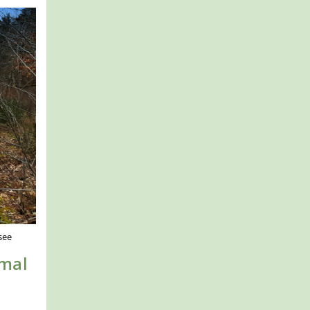
see
nmal