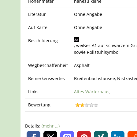
Höhenmeter
nahezu keine
Literatur
Ohne Angabe
Auf Karte
Ohne Angabe
Beschilderung
, weißes A1 auf schwarzem G
sowie Rollstuhlsymbol
Wegbeschaffenheit
Asphalt
Bemerkenswertes
Breitenbachstausee, Nistkäste
Links
Altes Wärterhaus
,
Bewertung
Details:
(mehr …)