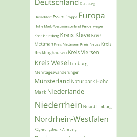
Deutschland
Duisburg
Europa
Essen
Etappe
Düsseldorf
Kinderwagen
Hohe Mark-Westmünsterland
Kreis Kleve
Kreis
Kreis Heinsberg
Mettman
Kreis
Kreis Mettmann
Kreis Neuss
Kreis Viersen
Recklinghausen
Kreis Wesel
Limburg
Mehrtageswanderungen
Münsterland
Naturpark Hohe
Niederlande
Mark
Niederrhein
Noord-Limburg
Nordrhein-Westfalen
REgierungsbezirk Arnsberg