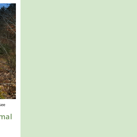
see
nmal