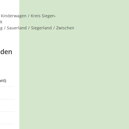
Kinderwagen
/
Kreis Siegen-
rk
eg
/
Sauerland
/
Siegerland
/
Zwischen
nden
nt)