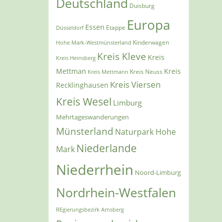
Deutschland
Duisburg
Europa
Essen
Etappe
Düsseldorf
Kinderwagen
Hohe Mark-Westmünsterland
Kreis Kleve
Kreis
Kreis Heinsberg
Mettman
Kreis
Kreis Mettmann
Kreis Neuss
Kreis Viersen
Recklinghausen
Kreis Wesel
Limburg
Mehrtageswanderungen
Münsterland
Naturpark Hohe
Niederlande
Mark
Niederrhein
Noord-Limburg
Nordrhein-Westfalen
REgierungsbezirk Arnsberg