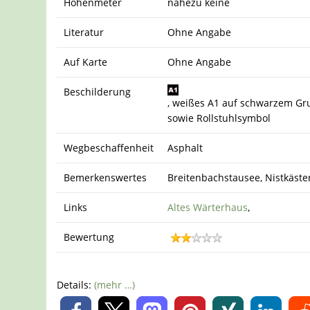
Höhenmeter
nahezu keine
Literatur
Ohne Angabe
Auf Karte
Ohne Angabe
Beschilderung
, weißes A1 auf schwarzem G
sowie Rollstuhlsymbol
Wegbeschaffenheit
Asphalt
Bemerkenswertes
Breitenbachstausee, Nistkäste
Links
Altes Wärterhaus
,
Bewertung
Details:
(mehr …)