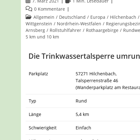
Beitrag
Lesedauer:
7. März 2021
1 Min. Lesedauer
veröffentlicht:
Beitrags-
0 Kommentare
Kommentare:
Beitrags-
Allgemein
/
Deutschland
/
Europa
/
Hilchenbach
/
Kategorie:
Wittgenstein
/
Nordrhein-Westfalen
/
Regierungsbezi
Arnsberg
/
Rollstuhlfahrer
/
Rothaargebirge
/
Rundw
5 km und 10 km
Die Trinkwassertalsperre umru
Parkplatz
57271 Hilchenbach,
Talsperrenstraße 46
(Wanderparkplatz am Restaura
Typ
Rund
Länge
5,4 km
Schwierigkeit
Einfach