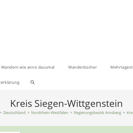
Wandern wie anno dazumal
Wanderbücher
Mehrtages
zerklärung
Website-
Suche
Kreis Siegen-Wittgenstein
>
Deutschland
>
umschalten
Nordrhein-Westfalen
>
Regierungsbezirk Arnsberg
>
Kre