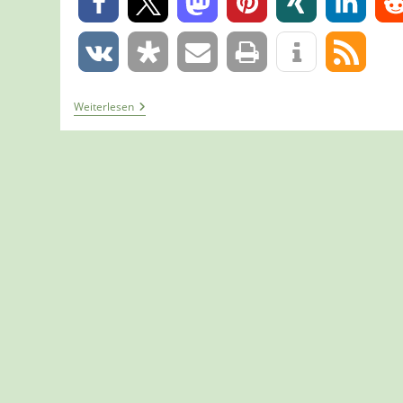
0
0
Tour
Weiterlesen
1150
–
Hilchenbach
–
Einmal
Um
Den
Breitenbachstausee