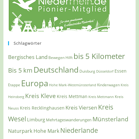
Schlagwörter
bis 5 Kilometer
Bergisches Land
Bewegen Hilft
Deutschland
Bis 5 km
Essen
Duisburg
Düsseldorf
Europa
Etappe
Kinderwagen
Hohe Mark-Westmünsterland
Kreis
Kreis Kleve
Kreis Mettman
Heinsberg
Kreis Mettmann
Kreis
Kreis
Kreis Viersen
Kreis Recklinghausen
Neuss
Wesel
Münsterland
Limburg
Mehrtageswanderungen
Niederlande
Naturpark Hohe Mark