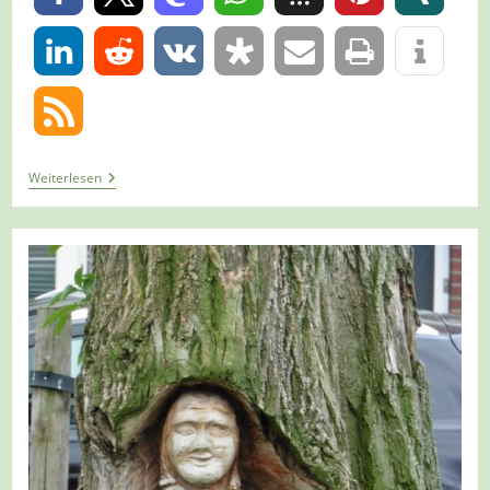
0
Tour
Weiterlesen
952
–
Niederlande
–
Meterik
–
Kabroeksepad