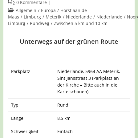
veröffentlicht:
Beitrags-
0 Kommentare
Kommentare:
Beitrags-
Allgemein
/
Europa
/
Horst aan de
Kategorie:
Maas
/
Limburg
/
Meterik
/
Niederlande
/
Niederlande
/
Noor
Limburg
/
Rundweg
/
Zwischen 5 km und 10 km
Unterwegs auf der grünen Route
Parkplatz
Niederlande, 5964 AA Meterik,
Sint Jansstraat 3 (Parkplatz an
der Kirche – Bitte auch in die
Karte schauen)
Typ
Rund
Länge
8,5 km
Schwierigkeit
Einfach