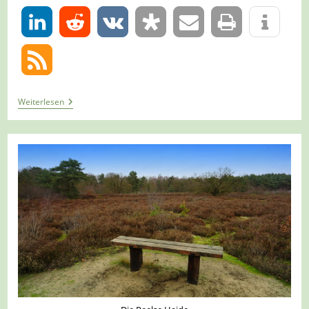
0
Tour
Weiterlesen
1062
–
Niederlande
–
Meterik
–
Auf
Der
Gelben
Route
In
Die
Schadijkse
Heide