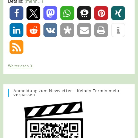
Details:
(mehr …)
0
0
Tour
Weiterlesen
946
–
Niederlande
–
Meterik
Anmeldung zum Newsletter – Keinen Termin mehr
verpassen
–
Schadijkerpad