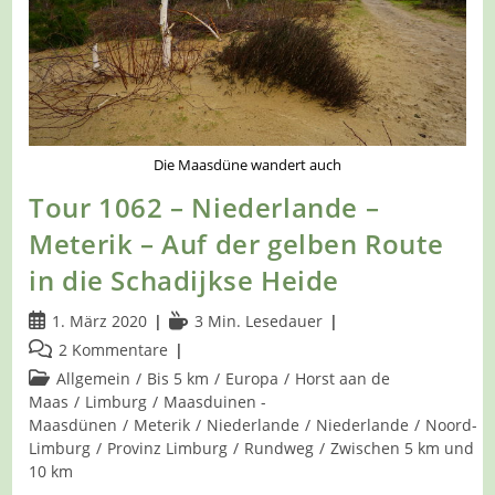
Die Maasdüne wandert auch
Tour 1062 – Niederlande –
Meterik – Auf der gelben Route
in die Schadijkse Heide
Beitrag
Lesedauer:
1. März 2020
3 Min. Lesedauer
veröffentlicht:
Beitrags-
2 Kommentare
Kommentare:
Beitrags-
Allgemein
/
Bis 5 km
/
Europa
/
Horst aan de
Kategorie:
Maas
/
Limburg
/
Maasduinen -
Maasdünen
/
Meterik
/
Niederlande
/
Niederlande
/
Noord-
Limburg
/
Provinz Limburg
/
Rundweg
/
Zwischen 5 km und
10 km