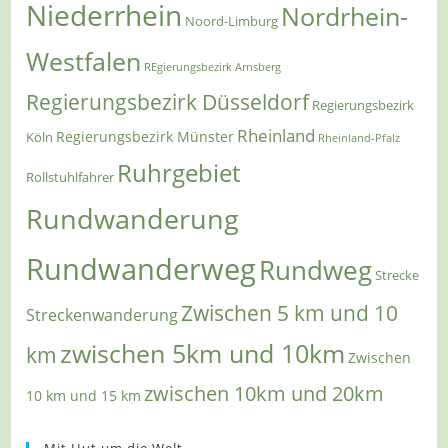
Niederrhein
Nordrhein-
Noord-Limburg
Westfalen
REgierungsbezirk Arnsberg
Regierungsbezirk Düsseldorf
Regierungsbezirk
Rheinland
Regierungsbezirk Münster
Köln
Rheinland-Pfalz
Ruhrgebiet
Rollstuhlfahrer
Rundwanderung
Rundwanderweg
Rundweg
Strecke
Zwischen 5 km und 10
Streckenwanderung
zwischen 5km und 10km
km
Zwischen
zwischen 10km und 20km
10 km und 15 km
Mit Hut um die Welt