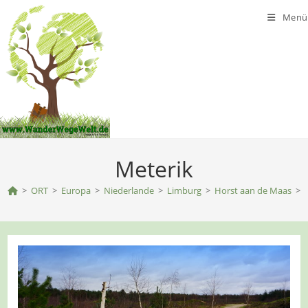
Zum
Menü
Inhalt
springen
Meterik
>
ORT
>
Europa
>
Niederlande
>
Limburg
>
Horst aan de Maas
>