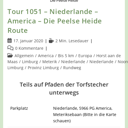
Die Peelse Heide
Tour 1051 – Niederlande –
America – Die Peelse Heide
Route
Beitrag
Lesedauer:
17. Januar 2020
2 Min. Lesedauer
veröffentlicht:
Beitrags-
0 Kommentare
Kommentare:
Beitrags-
Allgemein
/
America
/
Bis 5 km
/
Europa
/
Horst aan de
Kategorie:
Maas
/
Limburg
/
Meterik
/
Niederlande
/
Niederlande
/
Noor
Limburg
/
Provinz Limburg
/
Rundweg
Teils auf Pfaden der Torfstecher
unterwegs
Parkplatz
Niederlande, 5966 PG America,
Meteriksebaan (Bitte in die Karte
schauen)