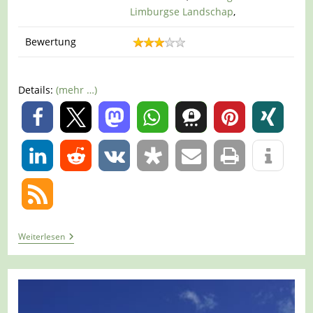
Limburgse Landschap
,
Bewertung
Details:
(mehr …)
0
0
Tour
Weiterlesen
1051
–
Niederlande
–
America
–