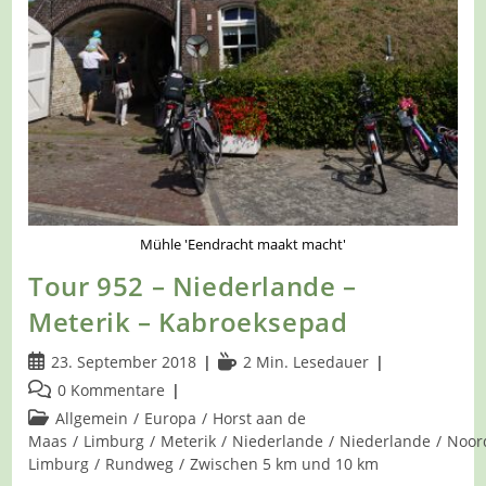
Mühle 'Eendracht maakt macht'
Tour 952 – Niederlande –
Meterik – Kabroeksepad
Beitrag
Lesedauer:
23. September 2018
2 Min. Lesedauer
veröffentlicht:
Beitrags-
0 Kommentare
Kommentare:
Beitrags-
Allgemein
/
Europa
/
Horst aan de
Kategorie:
Maas
/
Limburg
/
Meterik
/
Niederlande
/
Niederlande
/
Noor
Limburg
/
Rundweg
/
Zwischen 5 km und 10 km