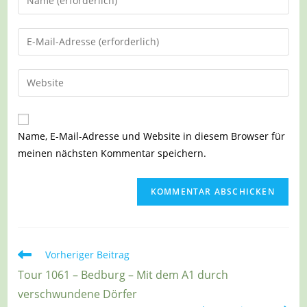
deinen
Namen
Gib
oder
deine
Benutzernamen
E-
Gib
zum
Mail-
deine
Kommentieren
Adresse
Website-
ein
zum
URL
Name, E-Mail-Adresse und Website in diesem Browser für
Kommentieren
ein
meinen nächsten Kommentar speichern.
ein
(optional)
Weitere
Vorheriger Beitrag
Artikel
Tour 1061 – Bedburg – Mit dem A1 durch
ansehen
verschwundene Dörfer