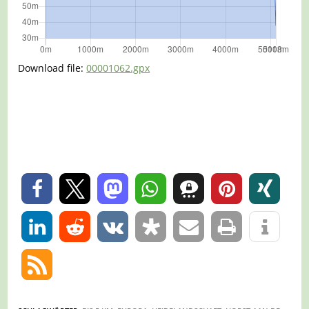
Download file:
00001062.gpx
0
0