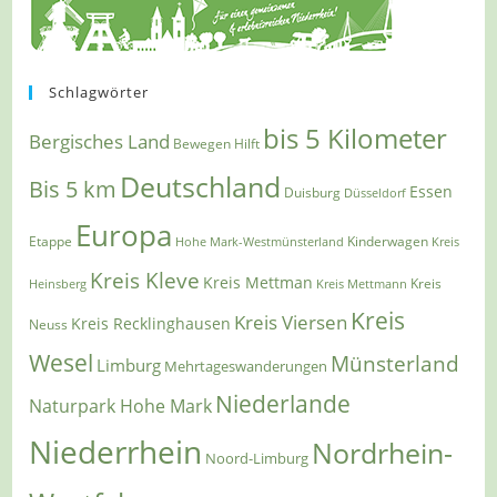
Schlagwörter
bis 5 Kilometer
Bergisches Land
Bewegen Hilft
Deutschland
Bis 5 km
Essen
Duisburg
Düsseldorf
Europa
Etappe
Kinderwagen
Hohe Mark-Westmünsterland
Kreis
Kreis Kleve
Kreis Mettman
Heinsberg
Kreis Mettmann
Kreis
Kreis
Kreis Viersen
Kreis Recklinghausen
Neuss
Wesel
Münsterland
Limburg
Mehrtageswanderungen
Niederlande
Naturpark Hohe Mark
Niederrhein
Nordrhein-
Noord-Limburg