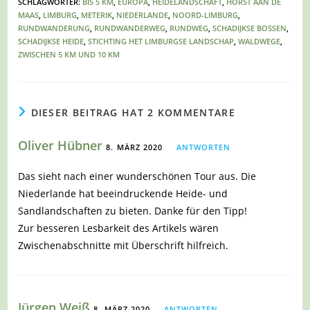
SCHLAGWÖRTER
:
BIS 5 KM
,
EUROPA
,
HEIDELANDSCHAFT
,
HORST AAN DE
MAAS
,
LIMBURG
,
METERIK
,
NIEDERLANDE
,
NOORD-LIMBURG
,
RUNDWANDERUNG
,
RUNDWANDERWEG
,
RUNDWEG
,
SCHADIJKSE BOSSEN
,
SCHADIJKSE HEIDE
,
STICHTING HET LIMBURGSE LANDSCHAP
,
WALDWEGE
,
ZWISCHEN 5 KM UND 10 KM
DIESER BEITRAG HAT 2 KOMMENTARE
Oliver Hübner
8. MÄRZ 2020
ANTWORTEN
Das sieht nach einer wunderschönen Tour aus. Die
Niederlande hat beeindruckende Heide- und
Sandlandschaften zu bieten. Danke für den Tipp!
Zur besseren Lesbarkeit des Artikels wären
Zwischenabschnitte mit Überschrift hilfreich.
Jürgen Weiß
8. MÄRZ 2020
ANTWORTEN