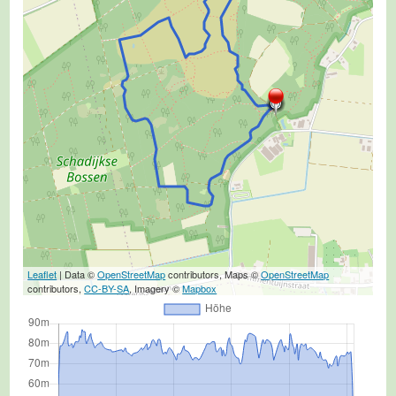
Leaflet
| Data ©
OpenStreetMap
contributors, Maps ©
OpenStreetMap
contributors,
CC-BY-SA
, Imagery ©
Mapbox