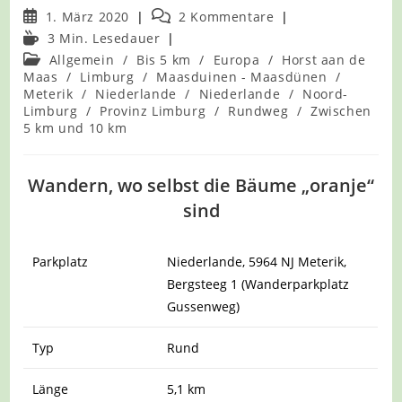
Beitrag
Beitrags-
1. März 2020
2 Kommentare
veröffentlicht:
Kommentare:
Lesedauer:
3 Min. Lesedauer
Beitrags-
Allgemein
/
Bis 5 km
/
Europa
/
Horst aan de
Kategorie:
Maas
/
Limburg
/
Maasduinen - Maasdünen
/
Meterik
/
Niederlande
/
Niederlande
/
Noord-
Limburg
/
Provinz Limburg
/
Rundweg
/
Zwischen
5 km und 10 km
Wandern, wo selbst die Bäume „oranje“
sind
Parkplatz
Niederlande, 5964 NJ Meterik,
Bergsteeg 1 (Wanderparkplatz
Gussenweg)
Typ
Rund
Länge
5,1 km