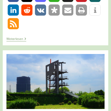
0
Tour
Weiterlesen
1419
–
Oberhausen
–
STOAG
Trassenspaziergang
2