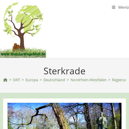
Zum
Menü
Inhalt
springen
Sterkrade
>
ORT
>
Europa
>
Deutschland
>
Nordrhein-Westfalen
>
Regierung