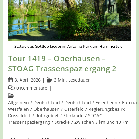
Statue des Gottlob Jacobi im Antonie-Park am Hammerteich
Tour 1419 – Oberhausen –
STOAG Trassenspaziergang 2
Beitrag
Lesedauer:
3. April 2026
3 Min. Lesedauer
veröffentlicht:
Beitrags-
0 Kommentare
Kommentare:
Beitrags-
Kategorie:
Allgemein
/
Deutschland
/
Deutschland
/
Eisenheim
/
Europa
Westfalen
/
Oberhausen
/
Osterfeld
/
Regierungsbezirk
Düsseldorf
/
Ruhrgebiet
/
Sterkrade
/
STOAG
Trassenspaziergang
/
Strecke
/
Zwischen 5 km und 10 km