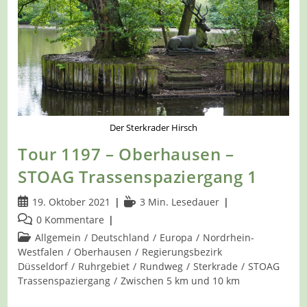
Der Sterkrader Hirsch
Tour 1197 – Oberhausen –
STOAG Trassenspaziergang 1
Beitrag
Lesedauer:
19. Oktober 2021
3 Min. Lesedauer
veröffentlicht:
Beitrags-
0 Kommentare
Kommentare:
Beitrags-
Allgemein
/
Deutschland
/
Europa
/
Nordrhein-
Kategorie:
Westfalen
/
Oberhausen
/
Regierungsbezirk
Düsseldorf
/
Ruhrgebiet
/
Rundweg
/
Sterkrade
/
STOAG
Trassenspaziergang
/
Zwischen 5 km und 10 km