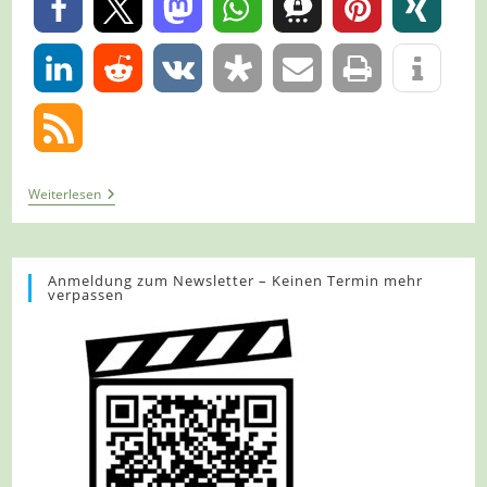
0
0
Tour
Weiterlesen
1197
–
Oberhausen
–
STOAG
Anmeldung zum Newsletter – Keinen Termin mehr
verpassen
Trassenspaziergang
1