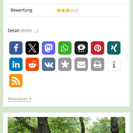
Bewertung
Detail
(mehr …)
0
0
Tour
Weiterlesen
1198
–
Oberhausen
–
STOAG
Trassenspaziergang
4