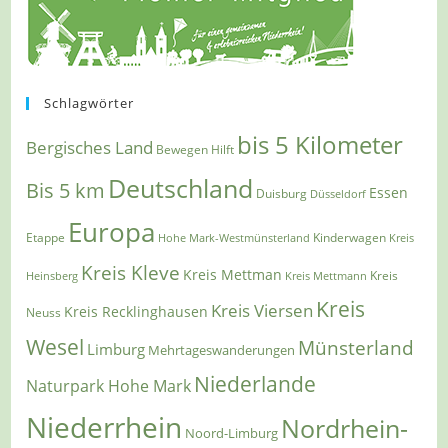
Schlagwörter
bis 5 Kilometer
Bergisches Land
Bewegen Hilft
Deutschland
Bis 5 km
Essen
Duisburg
Düsseldorf
Europa
Etappe
Kinderwagen
Hohe Mark-Westmünsterland
Kreis
Kreis Kleve
Kreis Mettman
Heinsberg
Kreis Mettmann
Kreis
Kreis
Kreis Viersen
Kreis Recklinghausen
Neuss
Wesel
Münsterland
Limburg
Mehrtageswanderungen
Niederlande
Naturpark Hohe Mark
Niederrhein
Nordrhein-
Noord-Limburg