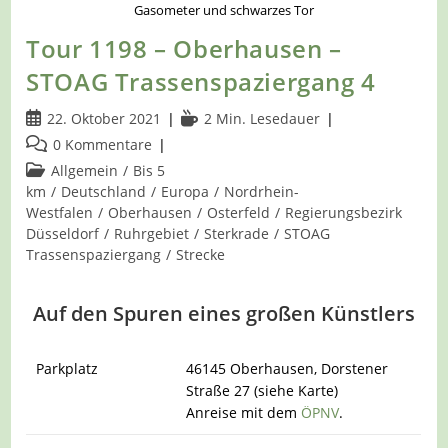
Gasometer und schwarzes Tor
Tour 1198 – Oberhausen –
STOAG Trassenspaziergang 4
Beitrag
Lesedauer:
22. Oktober 2021
2 Min. Lesedauer
veröffentlicht:
Beitrags-
0 Kommentare
Kommentare:
Beitrags-
Allgemein
/
Bis 5
Kategorie:
km
/
Deutschland
/
Europa
/
Nordrhein-
Westfalen
/
Oberhausen
/
Osterfeld
/
Regierungsbezirk
Düsseldorf
/
Ruhrgebiet
/
Sterkrade
/
STOAG
Trassenspaziergang
/
Strecke
Auf den Spuren eines großen Künstlers
Parkplatz
46145 Oberhausen, Dorstener
Straße 27 (siehe Karte)
Anreise mit dem
ÖPNV
.