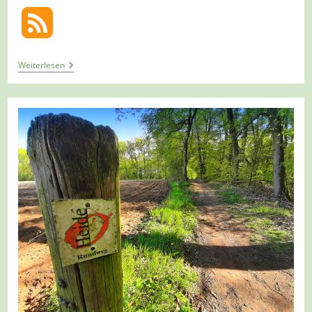
Tour
Weiterlesen
1222
–
Hamminkeln-
Dingden
–
Dingdener
Heide
–
Landstreifer
Zeitreise