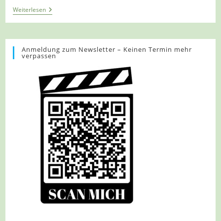
Tour
Weiterlesen
1088
-
Hamminkeln-
Dingden
–
Anmeldung zum Newsletter – Keinen Termin mehr
verpassen
Dingdener
Heide
–
Geschichte
Einer
Kulturlandschaft