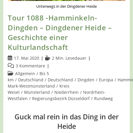
Unterwegs in der Dingdener Heide
Tour 1088 -Hamminkeln-
Dingden – Dingdener Heide –
Geschichte einer
Kulturlandschaft
Beitrag
Lesedauer:
17. Mai 2020
2 Min. Lesedauer
veröffentlicht:
Beitrags-
3 Kommentare
Kommentare:
Beitrags-
Allgemein
/
Bis 5
Kategorie:
km
/
Deutschland
/
Deutschland
/
Dingden
/
Europa
/
Hammin
Mark-Westmünsterland
/
Kreis
Wesel
/
Münsterland
/
Niederrhein
/
Nordrhein-
Westfalen
/
Regierungsbezirk Düsseldorf
/
Rundweg
Guck mal rein in das Ding in der
Heide