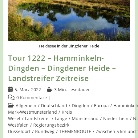
Heidesee in der Dingdener Heide
Tour 1222 – Hamminkeln-
Dingden – Dingdener Heide –
Landstreifer Zeitreise
Beitrag
Lesedauer:
5. März 2022
3 Min. Lesedauer
veröffentlicht:
Beitrags-
0 Kommentare
Kommentare:
Beitrags-
Allgemein
/
Deutschland
/
Dingden
/
Europa
/
Hamminkel
Kategorie:
Mark-Westmünsterland
/
Kreis
Wesel
/
Landstreifer
/
Länge
/
Münsterland
/
Niederrhein
/
No
Westfalen
/
Regierungsbezirk
Düsseldorf
/
Rundweg
/
THEMENROUTE
/
Zwischen 5 km und 