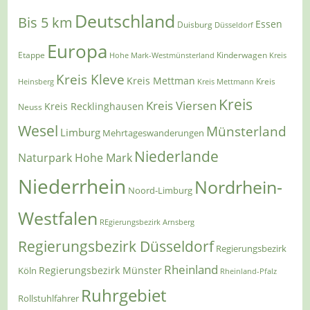
Deutschland
Bis 5 km
Essen
Duisburg
Düsseldorf
Europa
Etappe
Kinderwagen
Hohe Mark-Westmünsterland
Kreis
Kreis Kleve
Kreis Mettman
Heinsberg
Kreis Mettmann
Kreis
Kreis
Kreis Viersen
Kreis Recklinghausen
Neuss
Wesel
Münsterland
Limburg
Mehrtageswanderungen
Niederlande
Naturpark Hohe Mark
Niederrhein
Nordrhein-
Noord-Limburg
Westfalen
REgierungsbezirk Arnsberg
Regierungsbezirk Düsseldorf
Regierungsbezirk
Rheinland
Regierungsbezirk Münster
Köln
Rheinland-Pfalz
Ruhrgebiet
Rollstuhlfahrer