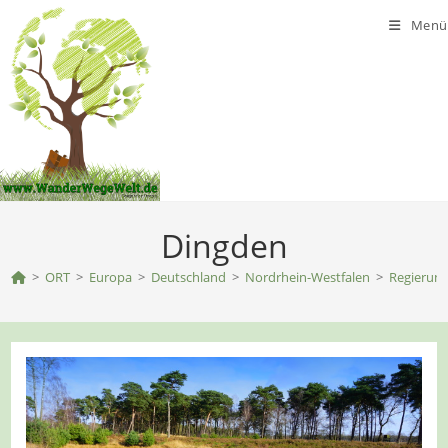
Zum
Menü
Inhalt
springen
Dingden
>
ORT
>
Europa
>
Deutschland
>
Nordrhein-Westfalen
>
Regierung