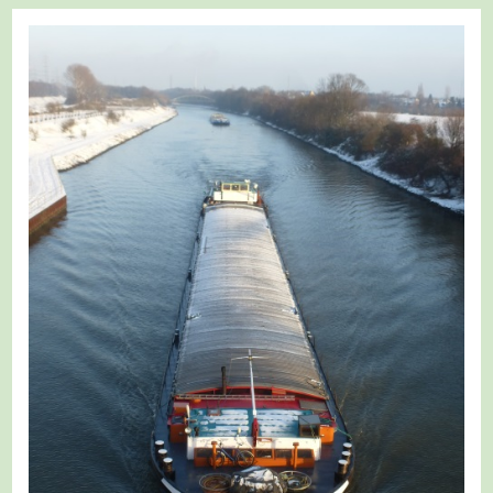
Neanderlandsteig
8/17
–
Von
Mülheim-
Selbeck
Nach
Ratingen