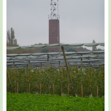
6/7
–
Von
Der
Grenze
Borbeck-
Aktienstraße
Zur
Flughafensiedlung