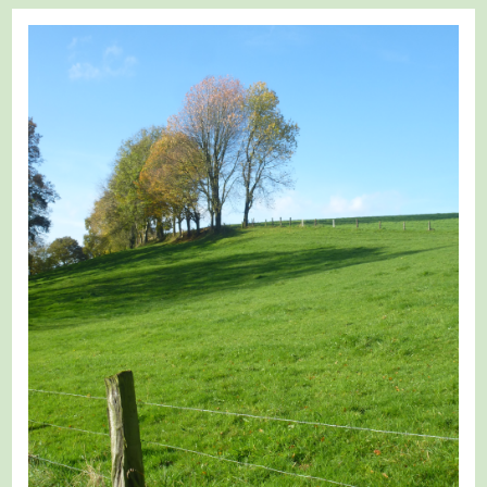
Oberhausen
–
Rund
Um
Oberhausen
–
Etappe
3