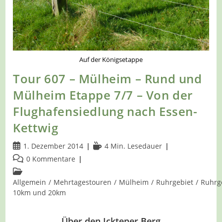
Auf der Königsetappe
Tour 607 – Mülheim – Rund und
Mülheim Etappe 7/7 – Von der
Flughafensiedlung nach Essen-
Kettwig
Beitrag
Lesedauer:
1. Dezember 2014
4 Min. Lesedauer
veröffentlicht:
Beitrags-
0 Kommentare
Kommentare:
Beitrags-
Kategorie:
Allgemein
/
Mehrtagestouren
/
Mülheim
/
Ruhrgebiet
/
Ruhrg
10km und 20km
Über den Icktener Berg