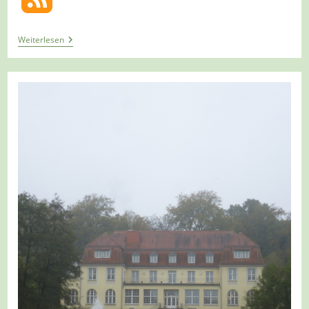
Tour
Weiterlesen
605
–
Mülheim
–
Rund
Und
Mülheim
Etappe
5/7
–
Von
Der
Landwehr
Zur
Grenze
Borbeck-
Aktienstraße