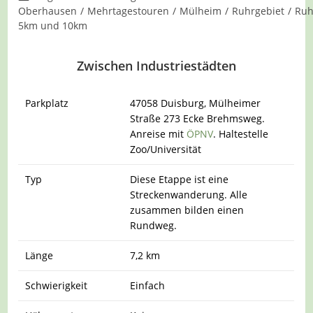
Kategorie:
Oberhausen
/
Mehrtagestouren
/
Mülheim
/
Ruhrgebiet
/
Ruh
5km und 10km
Zwischen Industriestädten
Parkplatz
47058 Duisburg, Mülheimer
Straße 273 Ecke Brehmsweg.
Anreise mit
ÖPNV
. Haltestelle
Zoo/Universität
Typ
Diese Etappe ist eine
Streckenwanderung. Alle
zusammen bilden einen
Rundweg.
Länge
7,2 km
Schwierigkeit
Einfach