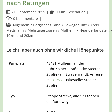
nach Ratingen
Beitrag
Lesedauer:
21. September 2015
4 Min. Lesedauer
veröffentlicht:
Beitrags-
0 Kommentare
Kommentare:
Beitrags-
Allgemein
/
Bergisches Land
/
BewegenHilft
/
Kreis
Kategorie:
Mettmann
/
Mehrtagestouren
/
Mülheim
/
Neanderlandsteig
10km und 20km
Leicht, aber auch ohne wirkliche Höhepunkte
Parkplatz
45481 Mülheim an der
Ruhr,Kölner Straße Ecke Stooter
Straße (am Straßenrand). Anreise
mit
ÖPNV
. Haltestelle: Stooter
Straße
Typ
Etappe Strecke, alle 17 Etappen
ein Rundweg