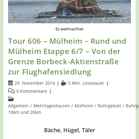
Es weihnachtet
Tour 606 – Mülheim – Rund und
Mülheim Etappe 6/7 – Von der
Grenze Borbeck-Aktienstraße
zur Flughafensiedlung
Beitrag
Lesedauer:
29. November 2014
5 Min. Lesedauer
veröffentlicht:
Beitrags-
0 Kommentare
Kommentare:
Beitrags-
Kategorie:
Allgemein
/
Mehrtagestouren
/
Mülheim
/
Ruhrgebiet
/
Ruhrg
10km und 20km
Bäche, Hügel, Täler