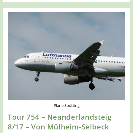
–
Rund
Um
Essen
2/9
–
Wir
Folgen
Dem
Naturfreundeweg
Plane Spotting
Tour 754 – Neanderlandsteig
8/17 – Von Mülheim-Selbeck