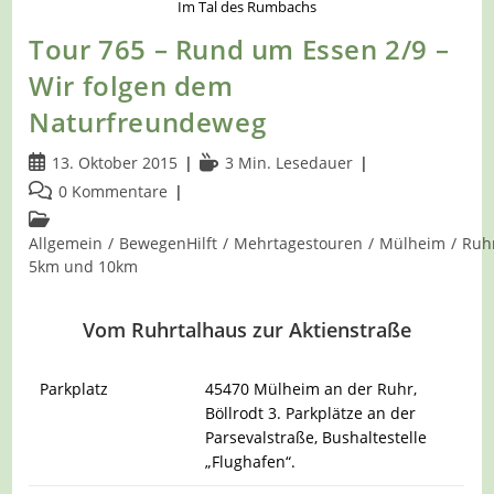
Im Tal des Rumbachs
Tour 765 – Rund um Essen 2/9 –
Wir folgen dem
Naturfreundeweg
Beitrag
Lesedauer:
13. Oktober 2015
3 Min. Lesedauer
veröffentlicht:
Beitrags-
0 Kommentare
Kommentare:
Beitrags-
Kategorie:
Allgemein
/
BewegenHilft
/
Mehrtagestouren
/
Mülheim
/
Ruh
5km und 10km
Vom Ruhrtalhaus zur Aktienstraße
Parkplatz
45470 Mülheim an der Ruhr,
Böllrodt 3. Parkplätze an der
Parsevalstraße, Bushaltestelle
„Flughafen“.