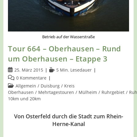
Betrieb auf der Wasserstraße
Tour 664 – Oberhausen – Rund
um Oberhausen – Etappe 3
Beitrag
Lesedauer:
25. März 2015
5 Min. Lesedauer
veröffentlicht:
Beitrags-
0 Kommentare
Kommentare:
Beitrags-
Allgemein
/
Duisburg
/
Kreis
Kategorie:
Oberhausen
/
Mehrtagestouren
/
Mülheim
/
Ruhrgebiet
/
Ruh
10km und 20km
Von Osterfeld durch die Stadt zum Rhein-
Herne-Kanal