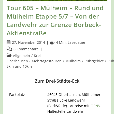
Tour 605 – Mülheim – Rund und
Mülheim Etappe 5/7 – Von der
Landwehr zur Grenze Borbeck-
Aktienstraße
Beitrag
Lesedauer:
27. November 2014
4 Min. Lesedauer
veröffentlicht:
Beitrags-
0 Kommentare
Kommentare:
Beitrags-
Allgemein
/
Kreis
Kategorie:
Oberhausen
/
Mehrtagestouren
/
Mülheim
/
Ruhrgebiet
/
Ruh
5km und 10km
Zum Drei-Städte-Eck
Parkplatz
46045 Oberhausen, Mülheimer
Straße Ecke Landwehr
(Park&Ride). Anreise mit
ÖPNV
.
Haltestelle Landwehr