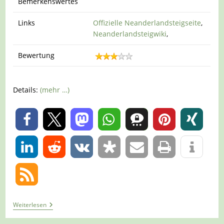
Bemerkenswertes
Links
Offizielle Neanderlandsteigseite
,
Neanderlandsteigwiki
,
Bewertung
Details:
(mehr …)
0
0
Tour
Weiterlesen
754
–