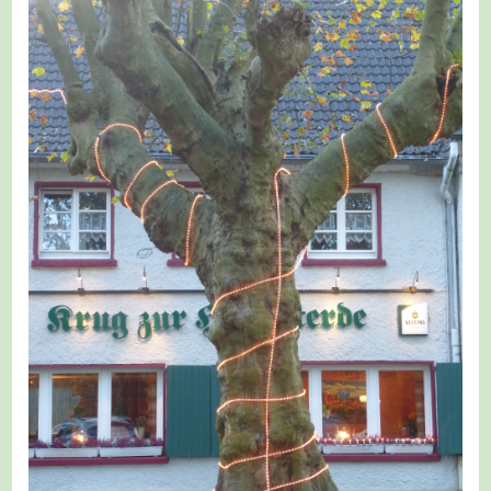
Rund
Und
Mülheim
Etappe
7/7
–
Von
Der
Flughafensiedlung
Nach
Essen-
Kettwig