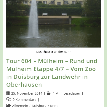
Das Theater an der Ruhr
Tour 604 – Mülheim – Rund und
Mülheim Etappe 4/7 – Vom Zoo
in Duisburg zur Landwehr in
Oberhausen
Beitrag
Lesedauer:
25. November 2014
4 Min. Lesedauer
veröffentlicht:
Beitrags-
0 Kommentare
Kommentare:
Beitrags-
Allgemein
/
Duisburg
/
Kreis