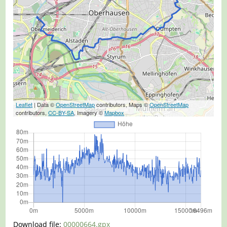
Leaflet
| Data ©
OpenStreetMap
contributors, Maps ©
OpenStreetMap
contributors,
CC-BY-SA
, Imagery ©
Mapbox
Download file:
00000664.gpx