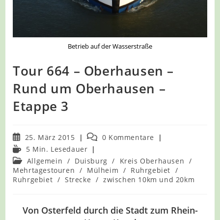
Betrieb auf der Wasserstraße
Tour 664 – Oberhausen –
Rund um Oberhausen –
Etappe 3
Beitrag
Beitrags-
25. März 2015
0 Kommentare
veröffentlicht:
Kommentare:
Lesedauer:
5 Min. Lesedauer
Beitrags-
Allgemein
/
Duisburg
/
Kreis Oberhausen
/
Kategorie:
Mehrtagestouren
/
Mülheim
/
Ruhrgebiet
/
Ruhrgebiet
/
Strecke
/
zwischen 10km und 20km
Von Osterfeld durch die Stadt zum Rhein-