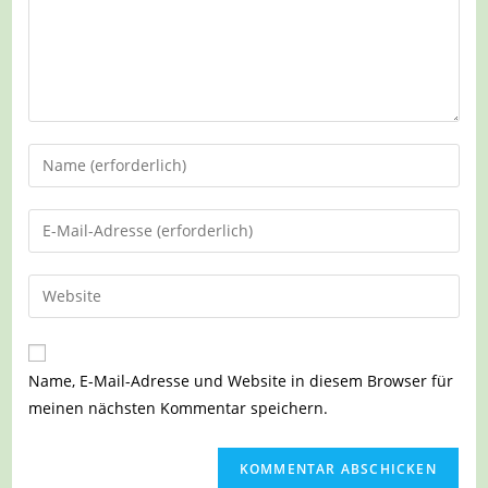
Gib
deinen
Namen
Gib
oder
deine
Benutzernamen
E-
Gib
zum
Mail-
deine
Kommentieren
Adresse
Website-
ein
zum
URL
Name, E-Mail-Adresse und Website in diesem Browser für
Kommentieren
ein
meinen nächsten Kommentar speichern.
ein
(optional)