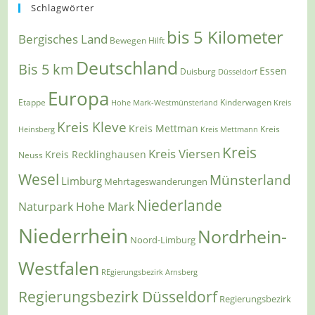
Schlagwörter
bis 5 Kilometer
Bergisches Land
Bewegen Hilft
Deutschland
Bis 5 km
Essen
Duisburg
Düsseldorf
Europa
Etappe
Kinderwagen
Hohe Mark-Westmünsterland
Kreis
Kreis Kleve
Kreis Mettman
Heinsberg
Kreis Mettmann
Kreis
Kreis
Kreis Viersen
Kreis Recklinghausen
Neuss
Wesel
Münsterland
Limburg
Mehrtageswanderungen
Niederlande
Naturpark Hohe Mark
Niederrhein
Nordrhein-
Noord-Limburg
Westfalen
REgierungsbezirk Arnsberg
Regierungsbezirk Düsseldorf
Regierungsbezirk