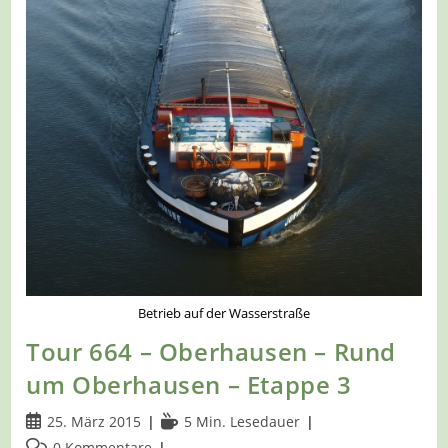
Betrieb auf der Wasserstraße
Tour 664 – Oberhausen – Rund
um Oberhausen – Etappe 3
Beitrag
Lesedauer:
25. März 2015
5 Min. Lesedauer
veröffentlicht:
Beitrags-
0 Kommentare