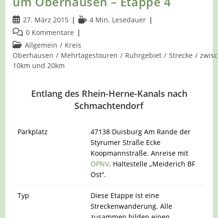
um Oberhausen – Etappe 4
Beitrag
Lesedauer:
27. März 2015
4 Min. Lesedauer
veröffentlicht:
Beitrags-
0 Kommentare
Kommentare:
Beitrags-
Allgemein
/
Kreis
Kategorie:
Oberhausen
/
Mehrtagestouren
/
Ruhrgebiet
/
Strecke
/
zwis
10km und 20km
Entlang des Rhein-Herne-Kanals nach
Schmachtendorf
Parkplatz
47138 Duisburg Am Rande der
Styrumer Straße Ecke
Koopmannstraße. Anreise mit
ÖPNV
. Haltestelle „Meiderich BF
Ost“.
Typ
Diese Etappe ist eine
Streckenwanderung. Alle
zusammen bilden einen