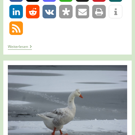
0
Tour
Weiterlesen
664
–
Oberhausen
–
Rund
Um
Oberhausen
–
Etappe
3