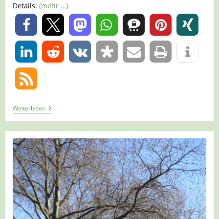
Details:
(mehr …)
0
0
Tour
Weiterlesen
777
–
Bottrop
–
Die
Halde
Haniel