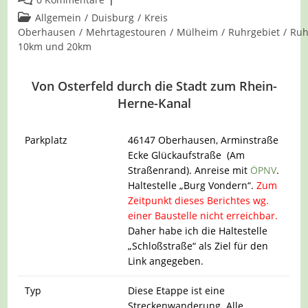
Kommentare:
Beitrags-
Allgemein
/
Duisburg
/
Kreis
Kategorie:
Oberhausen
/
Mehrtagestouren
/
Mülheim
/
Ruhrgebiet
/
Ruh
10km und 20km
Von Osterfeld durch die Stadt zum Rhein-
Herne-Kanal
Parkplatz
46147 Oberhausen, Arminstraße
Ecke Glückaufstraße (Am
Straßenrand). Anreise mit
ÖPNV
.
Haltestelle „Burg Vondern“.
Zum
Zeitpunkt dieses Berichtes wg.
einer Baustelle nicht erreichbar.
Daher habe ich die Haltestelle
„Schloßstraße“ als Ziel für den
Link angegeben.
Typ
Diese Etappe ist eine
Streckenwanderung. Alle