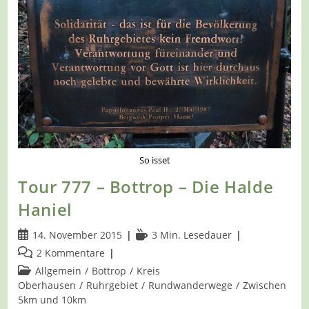
So isset
Tour 777 – Bottrop – Die Halde
Haniel
Beitrag
Lesedauer:
14. November 2015
3 Min. Lesedauer
veröffentlicht:
Beitrags-
2 Kommentare
Kommentare:
Beitrags-
Allgemein
/
Bottrop
/
Kreis
Kategorie:
Oberhausen
/
Ruhrgebiet
/
Rundwanderwege
/
Zwischen
5km und 10km