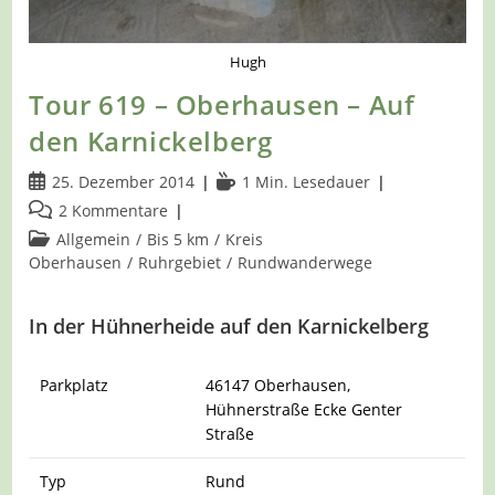
Hugh
Tour 619 – Oberhausen – Auf
den Karnickelberg
Beitrag
Lesedauer:
25. Dezember 2014
1 Min. Lesedauer
veröffentlicht:
Beitrags-
2 Kommentare
Kommentare:
Beitrags-
Allgemein
/
Bis 5 km
/
Kreis
Kategorie:
Oberhausen
/
Ruhrgebiet
/
Rundwanderwege
In der Hühnerheide auf den Karnickelberg
Parkplatz
46147 Oberhausen,
Hühnerstraße Ecke Genter
Straße
Typ
Rund