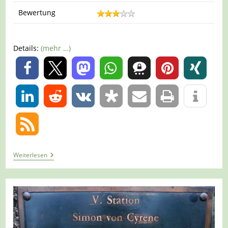
Bewertung
Details:
(mehr …)
0
0
Tour
Weiterlesen
917
–
Oberhausen
–
Rundtour
Durch
Oberhausen