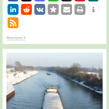
0
Tour
Weiterlesen
665
–
Oberhausen
–
Rund
Um
Oberhausen
–
Etappe
4