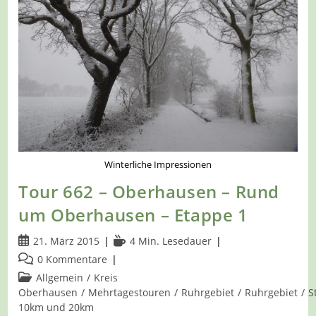
Etappe
2
Winterliche Impressionen
Tour 662 – Oberhausen – Rund
um Oberhausen – Etappe 1
Beitrag
Lesedauer:
21. März 2015
4 Min. Lesedauer
veröffentlicht:
Beitrags-
0 Kommentare
Kommentare:
Beitrags-
Allgemein
/
Kreis
Kategorie:
Oberhausen
/
Mehrtagestouren
/
Ruhrgebiet
/
Ruhrgebiet
/
S
10km und 20km