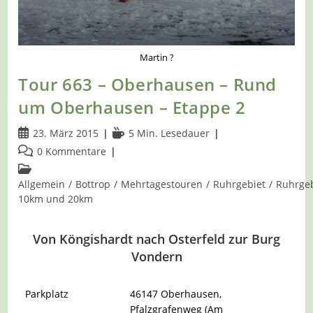
Martin ?
Tour 663 – Oberhausen – Rund
um Oberhausen – Etappe 2
Beitrag
Lesedauer:
23. März 2015
5 Min. Lesedauer
veröffentlicht:
Beitrags-
0 Kommentare
Kommentare:
Beitrags-
Kategorie:
Allgemein
/
Bottrop
/
Mehrtagestouren
/
Ruhrgebiet
/
Ruhrgeb
10km und 20km
Von Köngishardt nach Osterfeld zur Burg
Vondern
Parkplatz
46147 Oberhausen,
Pfalzgrafenweg (Am