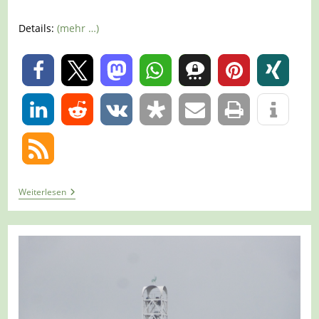
Details:
(mehr …)
0
0
Tour
Weiterlesen
619
–
Oberhausen
–
Auf
Den
Karnickelberg