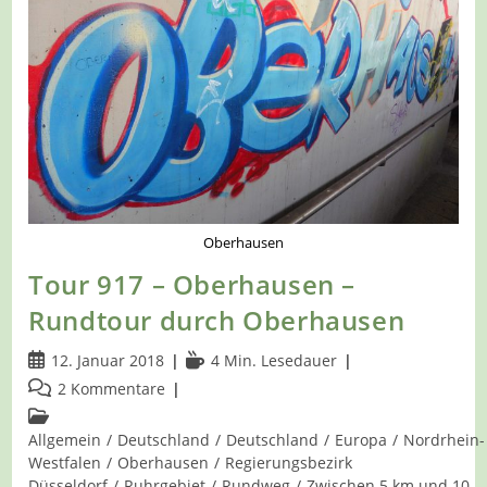
Oberhausen
Tour 917 – Oberhausen –
Rundtour durch Oberhausen
Beitrag
Lesedauer:
12. Januar 2018
4 Min. Lesedauer
veröffentlicht:
Beitrags-
2 Kommentare
Kommentare:
Beitrags-
Kategorie:
Allgemein
/
Deutschland
/
Deutschland
/
Europa
/
Nordrhein-
Westfalen
/
Oberhausen
/
Regierungsbezirk
Düsseldorf
/
Ruhrgebiet
/
Rundweg
/
Zwischen 5 km und 10