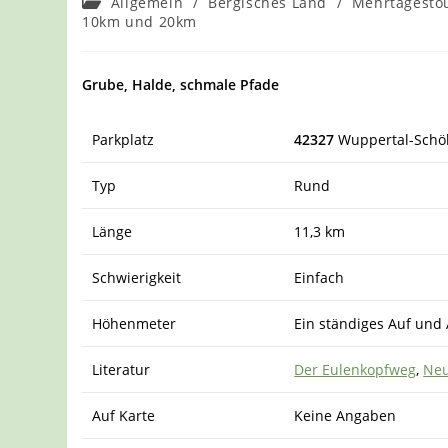
Beitrags-
Allgemein
/
Bergisches Land
/
Mehrtagesto
Kategorie:
10km und 20km
Grube, Halde, schmale Pfade
Parkplatz
42327
Wuppertal-Schöl
Typ
Rund
Länge
11,3 km
Schwierigkeit
Einfach
Höhenmeter
Ein ständiges Auf und 
Literatur
Der Eulenkopfweg
,
Neu
Auf Karte
Keine Angaben