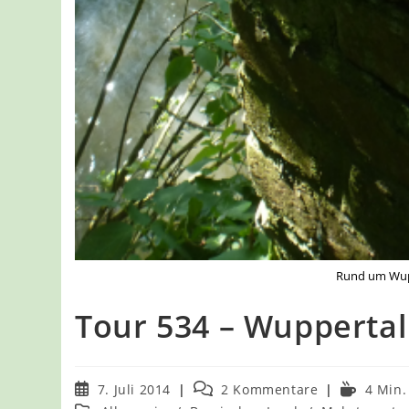
Rund um Wupp
Tour 534 – Wuppertal
Beitrag
Beitrags-
Lesedauer
7. Juli 2014
2 Kommentare
4 Min.
veröffentlicht:
Kommentare: