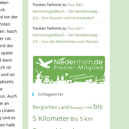
baken
Torsten Terhorst
zu
Tour 842 –
ück
Mönchengladbach – Der Residenzweg –
d vor der
3/5 – Von Rasseln nach Knickelsdorf
chsten
Torsten Terhorst
zu
Tour 821 –
gen. Nach
Mönchengladbach – Der Residenzweg –
er rot-
2/5 – Von der Molzmühle nach Rasseln
ird der
 später
nd dann
ch ist
e und an
abseits
ke
Schlagwörter
aus. Auch
ei an
bis
Bergisches Land
Bewegen Hilft
m Linken
5 Kilometer
g und es
Bis 5 km
ken halb