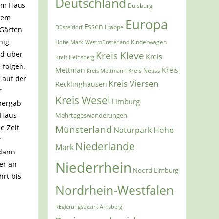
Deutschland
nem Haus
Duisburg
 dem
Europa
Essen
Etappe
Düsseldorf
 Gärten
nig
Kinderwagen
Hohe Mark-Westmünsterland
nd über
Kreis Kleve
Kreis
Kreis Heinsberg
 folgen.
Mettman
Kreis
Kreis Mettmann
Kreis Neuss
 auf der
Kreis Viersen
Recklinghausen
r
Kreis Wesel
Limburg
 bergab
 Haus
Mehrtageswanderungen
e Zeit
Münsterland
Naturpark Hohe
r
Niederlande
Mark
 dann
Niederrhein
er an
Noord-Limburg
hrt bis
Nordrhein-Westfalen
REgierungsbezirk Arnsberg