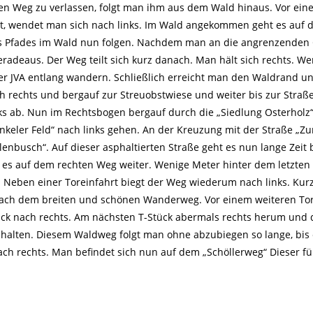
den Weg zu verlassen, folgt man ihm aus dem Wald hinaus. Vor ei
t, wendet man sich nach links. Im Wald angekommen geht es auf
es Pfades im Wald nun folgen. Nachdem man an die angrenzenden
radeaus. Der Weg teilt sich kurz danach. Man hält sich rechts. We
der JVA entlang wandern. Schließlich erreicht man den Waldrand u
 rechts und bergauf zur Streuobstwiese und weiter bis zur Straße
nks ab. Nun im Rechtsbogen bergauf durch die „Siedlung Osterholz“
keler Feld“ nach links gehen. An der Kreuzung mit der Straße „Zu
enbusch“. Auf dieser asphaltierten Straße geht es nun lange Zeit
 es auf dem rechten Weg weiter. Wenige Meter hinter dem letzten
. Neben einer Toreinfahrt biegt der Weg wiederum nach links. Kurz
nfach dem breiten und schönen Wanderweg. Vor einem weiteren To
tück nach rechts. Am nächsten T-Stück abermals rechts herum und
s halten. Diesem Waldweg folgt man ohne abzubiegen so lange, bis 
ach rechts. Man befindet sich nun auf dem „Schöllerweg“ Dieser fü