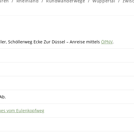
uren
/
Rheinland
/
Rundwanderwege
/
Wuppertal
/
zwis
ler, Schöllerweg Ecke Zur Düssel – Anreise mittels
ÖPNV
.
Ab.
es vom Eulenkopfweg