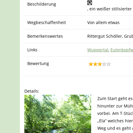
Beschilderung
, ein weißer stilisiert
Wegbeschaffenheit
Von allem etwas
Bemerkenswertes
Rittergut Schöller, Gr
Links
Wuppertal
,
Eulenkopf
Bewertung
Details:
Zum Start geht es
hinunter zur Müh
vorbei. Am T-Stüc
„Ela“ welches hie
Weg und es geht a