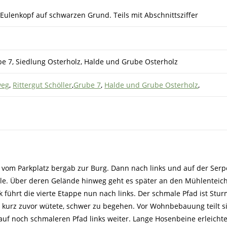
er Eulenkopf auf schwarzen Grund. Teils mit Abschnittsziffer
ube 7, Siedlung Osterholz, Halde und Grube Osterholz
weg
,
Rittergut Schöller
,
Grube 7
,
Halde und Grube Osterholz
,
 vom Parkplatz bergab zur Burg. Dann nach links und auf der Serp
le. Über deren Gelände hinweg geht es später an den Mühlenteic
k führt die vierte Etappe nun nach links. Der schmale Pfad ist Stur
r kurz zuvor wütete, schwer zu begehen. Vor Wohnbebauung teilt s
uf noch schmaleren Pfad links weiter. Lange Hosenbeine erleicht