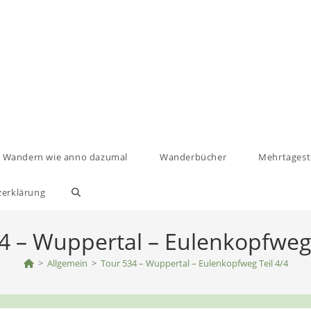
Wandern wie anno dazumal
Wanderbücher
Mehrtages
zerklärung
Website-
Suche
4 – Wuppertal – Eulenkopfweg 
>
Allgemein
umschalten
>
Tour 534 – Wuppertal – Eulenkopfweg Teil 4/4