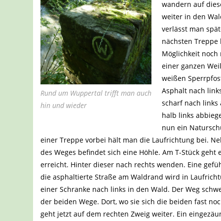
wandern auf dies
weiter in den Wa
verlässt man spät
nächsten Treppe 
Möglichkeit noch
einer ganzen Weile
weißen Sperrpfost
Asphalt nach link
Rund um Wuppertal trifft man auch
scharf nach link
hin und wieder
halb links abbieg
nun ein Natursch
einer Treppe vorbei hält man die Laufrichtung bei. N
des Weges befindet sich eine Höhle. Am T-Stück geht 
erreicht. Hinter dieser nach rechts wenden. Eine gefü
die asphaltierte Straße am Waldrand wird in Laufricht
einer Schranke nach links in den Wald. Der Weg schw
der beiden Wege. Dort, wo sie sich die beiden fast no
geht jetzt auf dem rechten Zweig weiter. Ein eingezä