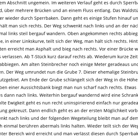
em Abschnitt ungemein. Im weiteren Verlauf geht es durch Sperr
ld, über mehrere Brücken und an einem Fluss entlang. Das Waldst
er wieder durch Sperrbaken. Dann geht es einige Stufen hinauf un
hält man sich rechts. Der Weg schwenkt nach links und an der nä
 mal links steil bergauf wandern. Oben angekommen rechts abbie
, in einer Linkskurve, teilt sich der Weg, man hält sich rechts. Hint
en erreicht man Asphalt und bieg nach rechts. Vor einer Brücke w
s verlassen. Ab T-Stück kurz darauf rechts ab. Wiederum kurze Zeit
s abbiegen. Am alten Steinbrecher noch einige Meter geradeaus u
en. Der Weg umrundet nun die Grube 7. Dieser ehemalige Steinbru
utzgebiet. Am Ende der Grube schlängelt sich der Weg in die Höh
eben einer Aussichtsbank biegt man nun scharf nach rechts. Etwas 
es dann nach links. Weiterhin bergauf wandernd wird eine Schran
hlte Ewigkeit geht es nun recht uninspirierend einfach nur gerade
ung gekreuzt. Dann endlich geht es an der ersten Möglichkeit vorb
enkt nach links und der folgenden Wegeteilung bleibt man auf de
ch einmal berühren abermals links halten. Wieder teilt sich der We
unter Bereich wird erreicht und man verlässt diesen durch Sperrba