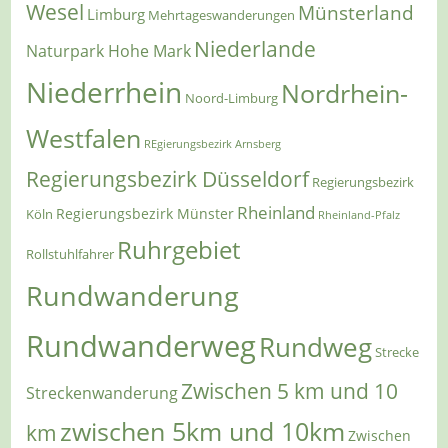
Wesel
Münsterland
Limburg
Mehrtageswanderungen
Niederlande
Naturpark Hohe Mark
Niederrhein
Nordrhein-
Noord-Limburg
Westfalen
REgierungsbezirk Arnsberg
Regierungsbezirk Düsseldorf
Regierungsbezirk
Rheinland
Regierungsbezirk Münster
Köln
Rheinland-Pfalz
Ruhrgebiet
Rollstuhlfahrer
Rundwanderung
Rundwanderweg
Rundweg
Strecke
Zwischen 5 km und 10
Streckenwanderung
zwischen 5km und 10km
km
Zwischen