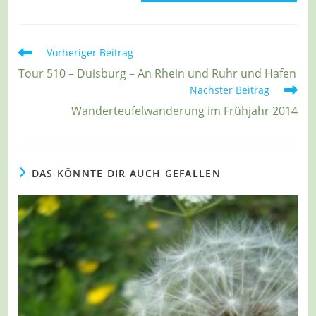
Weitere
Vorheriger Beitrag
Artikel
Tour 510 – Duisburg – An Rhein und Ruhr und Hafen
ansehen
Nächster Beitrag
Wanderteufelwanderung im Frühjahr 2014
DAS KÖNNTE DIR AUCH GEFALLEN