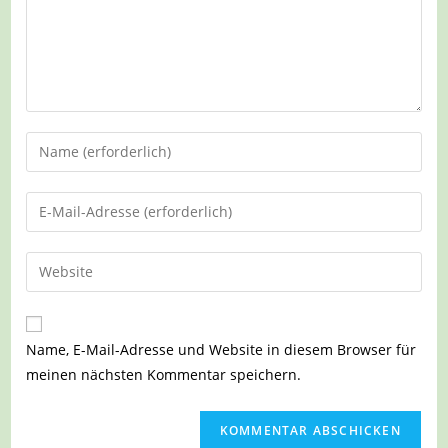
Gib
deinen
Namen
Gib
oder
deine
Benutzernamen
E-
Gib
zum
Mail-
deine
Kommentieren
Adresse
Website-
ein
zum
URL
Name, E-Mail-Adresse und Website in diesem Browser für
Kommentieren
ein
meinen nächsten Kommentar speichern.
ein
(optional)