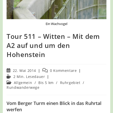
Ein Wachvogel
Tour 511 – Witten – Mit dem
A2 auf und um den
Hohenstein
Beitrag
Beitrags-
22. Mai 2014
0 Kommentare
veröffentlicht:
Kommentare:
Lesedauer:
2 Min. Lesedauer
Beitrags-
Allgemein
/
Bis 5 km
/
Ruhrgebiet
/
Kategorie:
Rundwanderwege
Vom Berger Turm einen Blick in das Ruhrtal
werfen