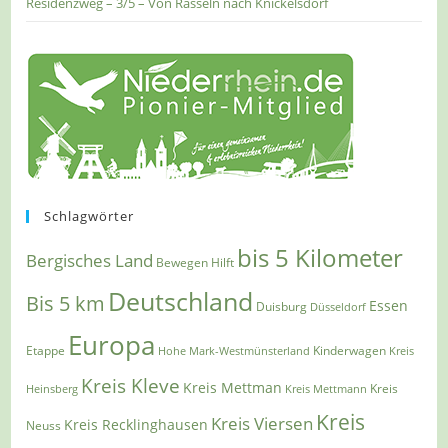
Residenzweg – 3/5 – Von Rasseln nach Knickelsdorf
Schlagwörter
bis 5 Kilometer
Bergisches Land
Bewegen Hilft
Deutschland
Bis 5 km
Essen
Duisburg
Düsseldorf
Europa
Etappe
Kinderwagen
Hohe Mark-Westmünsterland
Kreis
Kreis Kleve
Kreis Mettman
Heinsberg
Kreis Mettmann
Kreis
Kreis
Kreis Viersen
Kreis Recklinghausen
Neuss