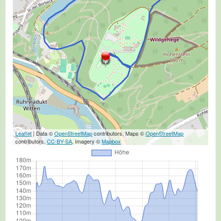
Leaflet
| Data ©
OpenStreetMap
contributors, Maps ©
OpenStreetMap
contributors,
CC-BY-SA
, Imagery ©
Mapbox