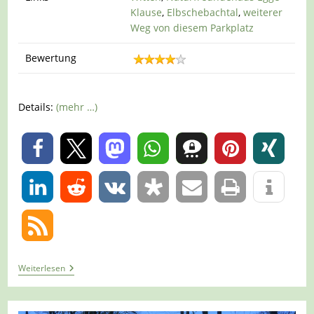
Klause
,
Elbschebachtal
,
weiterer
Weg von diesem Parkplatz
Bewertung
Details:
(mehr …)
0
0
Tour
Weiterlesen
1074
–
Witten-
Herbede