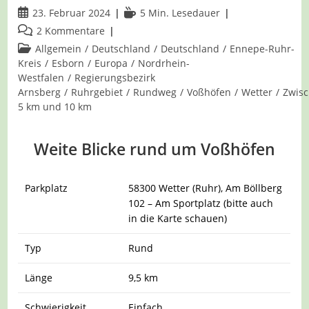
Beitrag
Lesedauer:
23. Februar 2024
5 Min. Lesedauer
veröffentlicht:
Beitrags-
2 Kommentare
Kommentare:
Beitrags-
Allgemein
/
Deutschland
/
Deutschland
/
Ennepe-Ruhr-
Kategorie:
Kreis
/
Esborn
/
Europa
/
Nordrhein-
Westfalen
/
Regierungsbezirk
Arnsberg
/
Ruhrgebiet
/
Rundweg
/
Voßhöfen
/
Wetter
/
Zwis
5 km und 10 km
Weite Blicke rund um Voßhöfen
Parkplatz
58300 Wetter (Ruhr), Am Böllberg
102 – Am Sportplatz (bitte auch
in die Karte schauen)
Typ
Rund
Länge
9,5 km
Schwierigkeit
Einfach