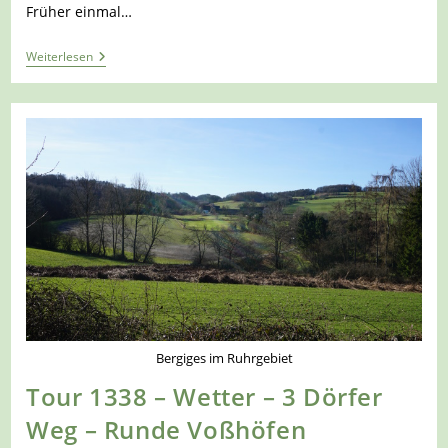
Früher einmal…
Tour
Weiterlesen
1392
–
Ennepetal
–
Einmal
Um
Die
Älteste
Trinkwassertalsperre
Südwestfalens
Bergiges im Ruhrgebiet
Tour 1338 – Wetter – 3 Dörfer
Weg – Runde Voßhöfen