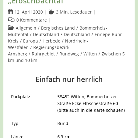
„Elbschbachtal“
Beitrag
Lesedauer:
12. April 2020
3 Min. Lesedauer
veröffentlicht:
Beitrags-
0 Kommentare
Kommentare:
Beitrags-
Allgemein
/
Bergisches Land
/
Bommerholz-
Kategorie:
Muttental
/
Deutschland
/
Deutschland
/
Ennepe-Ruhr-
Kreis
/
Europa
/
Herbede
/
Nordrhein-
Westfalen
/
Regierungsbezirk
Arnsberg
/
Ruhrgebiet
/
Rundweg
/
Witten
/
Zwischen 5
km und 10 km
Einfach nur herrlich
Parkplatz
58452 Witten,
Bommerholzer
Straße Ecke Elbschestraße 60
(bitte auch in die Karte schauen)
Typ
Rund
Länge
6,9 km