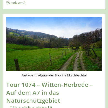
Tour
Weiterlesen
1086
–
Hattingen
–
Essener
Wanderbuch
Für
Autofahrer
Und
Fußgänger
–
Nach
Hattingen
Fast wie im Allgäu - der Blick ins Elbschbachtal
Tour 1074 – Witten-Herbede –
Auf dem A7 in das
Naturschutzgebiet