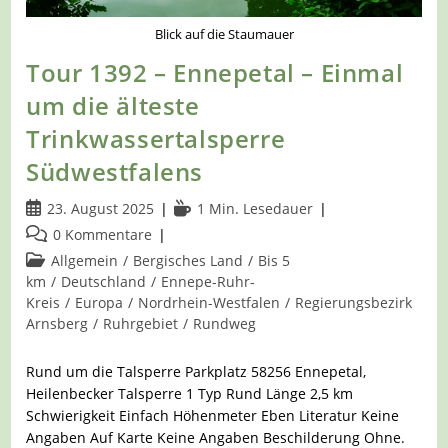
Blick auf die Staumauer
Tour 1392 – Ennepetal – Einmal
um die älteste
Trinkwassertalsperre
Südwestfalens
Beitrag
Lesedauer:
23. August 2025
1 Min. Lesedauer
veröffentlicht:
Beitrags-
0 Kommentare
Kommentare:
Beitrags-
Allgemein
/
Bergisches Land
/
Bis 5
Kategorie:
km
/
Deutschland
/
Ennepe-Ruhr-
Kreis
/
Europa
/
Nordrhein-Westfalen
/
Regierungsbezirk
Arnsberg
/
Ruhrgebiet
/
Rundweg
Rund um die Talsperre Parkplatz 58256 Ennepetal,
Heilenbecker Talsperre 1 Typ Rund Länge 2,5 km
Schwierigkeit Einfach Höhenmeter Eben Literatur Keine
Angaben Auf Karte Keine Angaben Beschilderung Ohne.