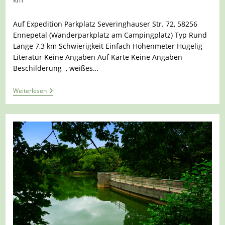
Auf Expedition Parkplatz Severinghauser Str. 72, 58256
Ennepetal (Wanderparkplatz am Campingplatz) Typ Rund
Länge 7,3 km Schwierigkeit Einfach Höhenmeter Hügelig
Literatur Keine Angaben Auf Karte Keine Angaben
Beschilderung , weißes…
Tour
Weiterlesen
1393
–
Ennepetal
–
Auf
Dem
A2
Links
Und
Rechts
Der
Heilenbecke