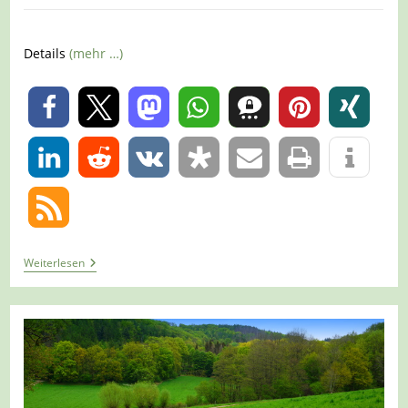
Details
(mehr …)
0
0
Tour
Weiterlesen
1274
–
Hattingen
–
Auf
Dem
A1
Westlich
Vom