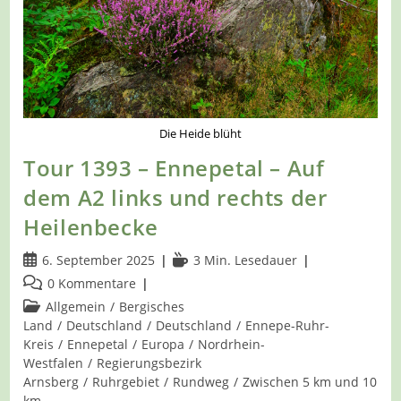
Die Heide blüht
Tour 1393 – Ennepetal – Auf
dem A2 links und rechts der
Heilenbecke
Beitrag
Lesedauer:
6. September 2025
3 Min. Lesedauer
veröffentlicht:
Beitrags-
0 Kommentare
Kommentare:
Beitrags-
Allgemein
/
Bergisches
Kategorie:
Land
/
Deutschland
/
Deutschland
/
Ennepe-Ruhr-
Kreis
/
Ennepetal
/
Europa
/
Nordrhein-
Westfalen
/
Regierungsbezirk
Arnsberg
/
Ruhrgebiet
/
Rundweg
/
Zwischen 5 km und 10
km