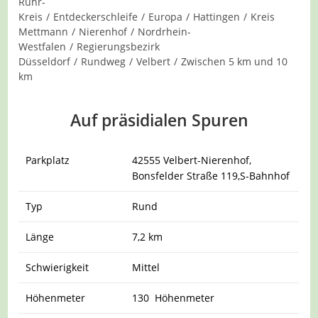
Kategorie:
Ruhr-
Kreis
/
Entdeckerschleife
/
Europa
/
Hattingen
/
Kreis
Mettmann
/
Nierenhof
/
Nordrhein-
Westfalen
/
Regierungsbezirk
Düsseldorf
/
Rundweg
/
Velbert
/
Zwischen 5 km und 10
km
Auf präsidialen Spuren
Parkplatz
42555 Velbert-Nierenhof,
Bonsfelder Straße 119,S-Bahnhof
Typ
Rund
Länge
7,2 km
Schwierigkeit
Mittel
Höhenmeter
130 Höhenmeter