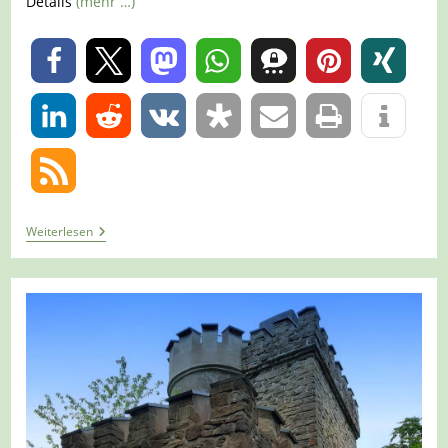
Details
(mehr …)
0
0
Tour
Weiterlesen
1108
–
Witten
–
Auf
Dem
A1
Zwischen
Buchenholz
Und
Herrenholz