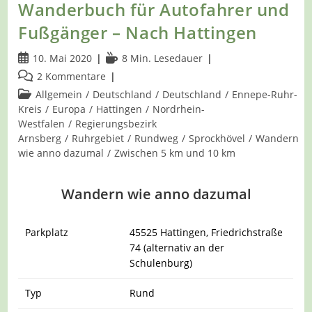
Wanderbuch für Autofahrer und
Fußgänger – Nach Hattingen
Beitrag
Lesedauer:
10. Mai 2020
8 Min. Lesedauer
veröffentlicht:
Beitrags-
2 Kommentare
Kommentare:
Beitrags-
Allgemein
/
Deutschland
/
Deutschland
/
Ennepe-Ruhr-
Kategorie:
Kreis
/
Europa
/
Hattingen
/
Nordrhein-
Westfalen
/
Regierungsbezirk
Arnsberg
/
Ruhrgebiet
/
Rundweg
/
Sprockhövel
/
Wandern
wie anno dazumal
/
Zwischen 5 km und 10 km
Wandern wie anno dazumal
Parkplatz
45525 Hattingen, Friedrichstraße
74 (alternativ an der
Schulenburg)
Typ
Rund