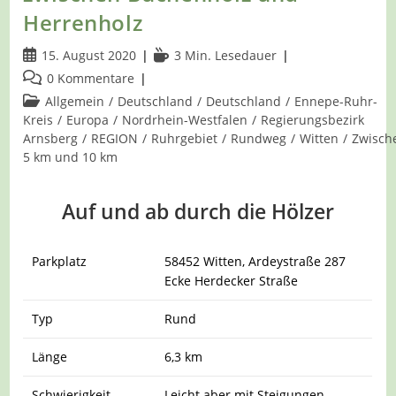
Herrenholz
Beitrag
Lesedauer:
15. August 2020
3 Min. Lesedauer
veröffentlicht:
Beitrags-
0 Kommentare
Kommentare:
Beitrags-
Allgemein
/
Deutschland
/
Deutschland
/
Ennepe-Ruhr-
Kategorie:
Kreis
/
Europa
/
Nordrhein-Westfalen
/
Regierungsbezirk
Arnsberg
/
REGION
/
Ruhrgebiet
/
Rundweg
/
Witten
/
Zwisch
5 km und 10 km
Auf und ab durch die Hölzer
Parkplatz
58452 Witten, Ardeystraße 287
Ecke Herdecker Straße
Typ
Rund
Länge
6,3 km
Schwierigkeit
Leicht aber mit Steigungen