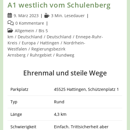
A1 westlich vom Schulenberg
Beitrag
Lesedauer:
9. März 2023
3 Min. Lesedauer
veröffentlicht:
Beitrags-
0 Kommentare
Kommentare:
Beitrags-
Allgemein
/
Bis 5
Kategorie:
km
/
Deutschland
/
Deutschland
/
Ennepe-Ruhr-
Kreis
/
Europa
/
Hattingen
/
Nordrhein-
Westfalen
/
Regierungsbezirk
Arnsberg
/
Ruhrgebiet
/
Rundweg
Ehrenmal und steile Wege
Parkplatz
45525 Hattingen, Schützenplatz 1
Typ
Rund
Länge
4,3 km
Schwierigkeit
Einfach. Trittsicherheit aber