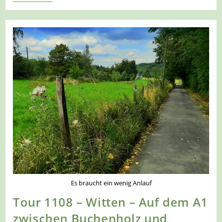
1245
–
Hattingen
–
Auf
Dem
A2
Am
Bergerhof
Es braucht ein wenig Anlauf
Tour 1108 – Witten – Auf dem A1
zwischen Buchenholz und