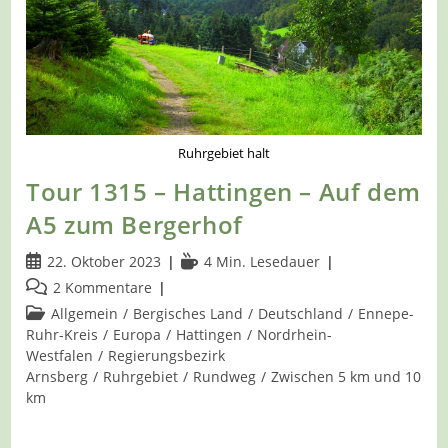
Voßhöfen
Ruhrgebiet halt
Tour 1315 – Hattingen – Auf dem
A5 zum Bergerhof
Beitrag
Lesedauer:
22. Oktober 2023
4 Min. Lesedauer
veröffentlicht:
Beitrags-
2 Kommentare
Kommentare:
Beitrags-
Allgemein
/
Bergisches Land
/
Deutschland
/
Ennepe-
Kategorie:
Ruhr-Kreis
/
Europa
/
Hattingen
/
Nordrhein-
Westfalen
/
Regierungsbezirk
Arnsberg
/
Ruhrgebiet
/
Rundweg
/
Zwischen 5 km und 10
km