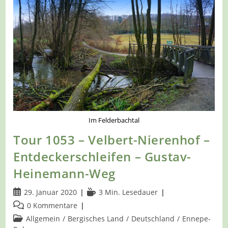
–
Auf
Dem
A7
In
Das
Naturschutzgebiet
„Elbschbachtal“
Im Felderbachtal
Tour 1053 – Velbert-Nierenhof –
Entdeckerschleifen – Gustav-
Heinemann-Weg
Beitrag
Lesedauer:
29. Januar 2020
3 Min. Lesedauer
veröffentlicht:
Beitrags-
0 Kommentare
Kommentare:
Beitrags-
Allgemein
/
Bergisches Land
/
Deutschland
/
Ennepe-