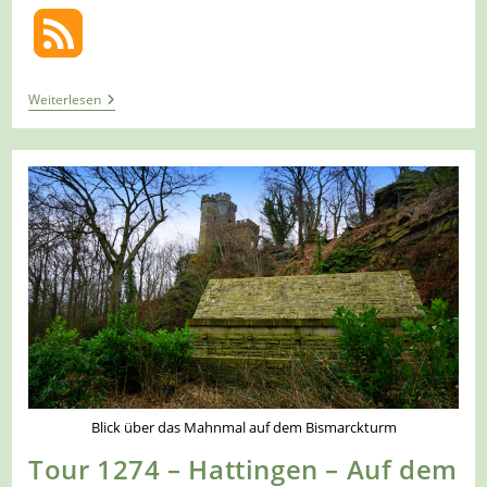
Tour
Weiterlesen
1315
–
Hattingen
–
Auf
Dem
A5
Zum
Bergerhof
Blick über das Mahnmal auf dem Bismarckturm
Tour 1274 – Hattingen – Auf dem