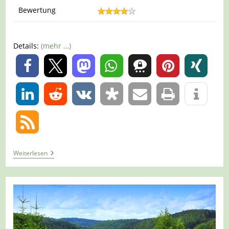
Bewertung
Details:
(mehr …)
0
0
Tour
Weiterlesen
1338
–
Wetter
–
3
Dörfer
Weg
–
Runde