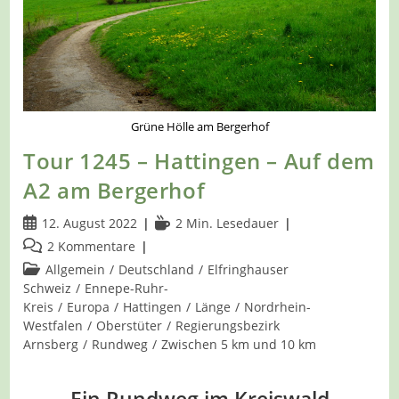
Schulenberg
Grüne Hölle am Bergerhof
Tour 1245 – Hattingen – Auf dem
A2 am Bergerhof
Beitrag
Lesedauer:
12. August 2022
2 Min. Lesedauer
veröffentlicht:
Beitrags-
2 Kommentare
Kommentare:
Beitrags-
Allgemein
/
Deutschland
/
Elfringhauser
Kategorie:
Schweiz
/
Ennepe-Ruhr-
Kreis
/
Europa
/
Hattingen
/
Länge
/
Nordrhein-
Westfalen
/
Oberstüter
/
Regierungsbezirk
Arnsberg
/
Rundweg
/
Zwischen 5 km und 10 km