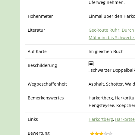
Uferweg nehmen.
Höhenmeter
Einmal über den Harko
Literatur
GeoRoute Ruhr: Durch 
Mülheim bis Schwerte 
Auf Karte
Im gleichen Buch
Beschilderung
, schwarzer Doppelba
Wegbeschaffenheit
Asphalt, Schotter, Wa
Bemerkenswertes
Harkortberg, Harkorttur
Hengsteysee, Koepche
Links
Harkortberg
,
Harkortse
Bewertung