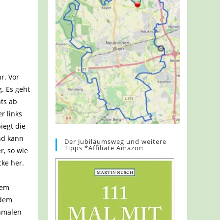
r. Vor
. Es geht
hts ab
r links
iegt die
nd kann
Der Jubiläumsweg und weitere
Tipps *Affiliate Amazon
, so wie
cke her.
tem
 dem
chmalen