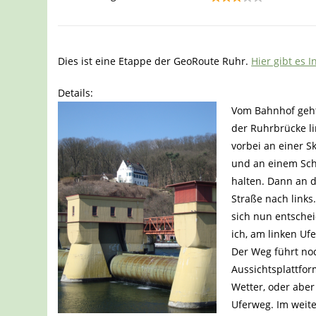
Dies ist eine Etappe der GeoRoute Ruhr.
Hier gibt es 
Details:
Vom Bahnhof geht
der Ruhrbrücke li
vorbei an einer S
und an einem Sch
halten. Dann an 
Straße nach link
sich nun entsche
ich, am linken Uf
Der Weg führt noc
Aussichtsplattfor
Wetter, oder aber
Uferweg. Im weit