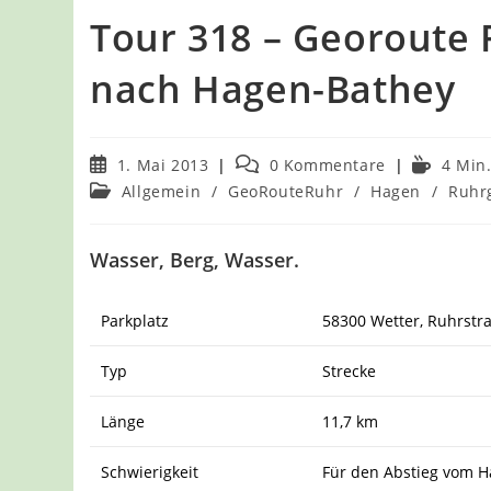
Tour 318 – Georoute 
nach Hagen-Bathey
Beitrag
Beitrags-
Lesedauer
1. Mai 2013
0 Kommentare
4 Min
veröffentlicht:
Kommentare:
Beitrags-
Allgemein
/
GeoRouteRuhr
/
Hagen
/
Ruhr
Kategorie:
Wasser, Berg, Wasser.
Parkplatz
58300 Wetter, Ruhrstr
Typ
Strecke
Länge
11,7 km
Schwierigkeit
Für den Abstieg vom Ha