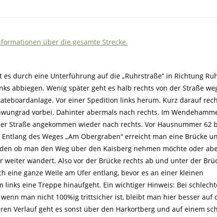
Informationen über die gesamte Strecke.
 es durch eine Unterführung auf die „Ruhrstraße“ in Richtung Ruh
nks abbiegen. Wenig später geht es halb rechts von der Straße weg
kateboardanlage. Vor einer Spedition links herum. Kurz darauf rec
wungrad vorbei. Dahinter abermals nach rechts. Im Wendehamme
der Straße angekommen wieder nach rechts. Vor Hausnummer 62 b
s. Entlang des Weges „Am Obergraben“ erreicht man eine Brücke u
iden ob man den Weg über den Kaisberg nehmen möchte oder aber
er weiter wandert. Also vor der Brücke rechts ab und unter der Brü
h eine ganze Weile am Ufer entlang, bevor es an einer kleinen
m links eine Treppe hinaufgeht. Ein wichtiger Hinweis: Bei schlech
 wenn man nicht 100%ig trittsicher ist, bleibt man hier besser auf
eren Verlauf geht es sonst über den Harkortberg und auf einem s