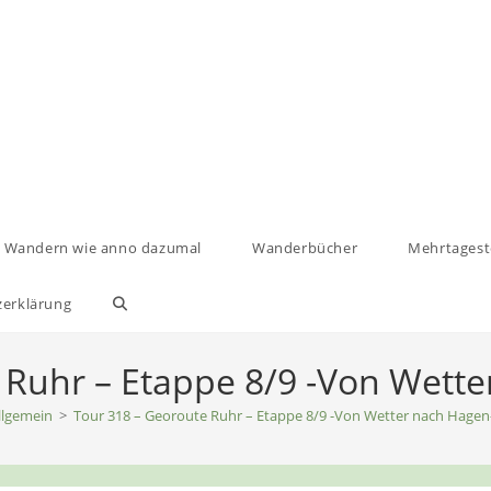
Wandern wie anno dazumal
Wanderbücher
Mehrtages
zerklärung
Website-
Suche
 Ruhr – Etappe 8/9 -Von Wett
llgemein
>
Tour 318 – Georoute Ruhr – Etappe 8/9 -Von Wetter nach Hagen
umschalten