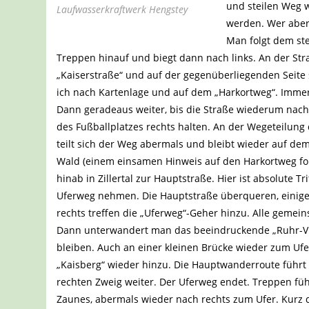
und steilen Weg 
Laufwasserkraftwerk Hengstey
werden. Wer aber t
Man folgt dem ste
Treppen hinauf und biegt dann nach links. An der Str
„Kaiserstraße“ und auf der gegenüberliegenden Seite 
ich nach Kartenlage und auf dem „Harkortweg“. Immer
Dann geradeaus weiter, bis die Straße wiederum nach 
des Fußballplatzes rechts halten. An der Wegeteilung
teilt sich der Weg abermals und bleibt wieder auf d
Wald (einem einsamen Hinweis auf den Harkortweg fol
hinab in Zillertal zur Hauptstraße. Hier ist absolute 
Uferweg nehmen. Die Hauptstraße überqueren, einige 
rechts treffen die „Uferweg“-Geher hinzu. Alle gemei
Dann unterwandert man das beeindruckende „Ruhr-Via
bleiben. Auch an einer kleinen Brücke wieder zum Ufer
„Kaisberg“ wieder hinzu. Die Hauptwanderroute führt
rechten Zweig weiter. Der Uferweg endet. Treppen fü
Zaunes, abermals wieder nach rechts zum Ufer. Kurz da