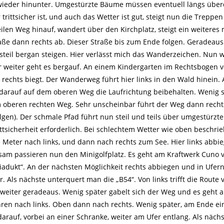
wieder hinunter. Umgestürzte Bäume müssen eventuell längs über
rittsicher ist, und auch das Wetter ist gut, steigt nun die Treppen
ilen Weg hinauf, wandert über den Kirchplatz, steigt ein weiteres 
aße dann rechts ab. Dieser Straße bis zum Ende folgen. Geradeaus
steil bergan steigen. Hier verlässt mich das Wanderzeichen. Nun
 weiter geht es bergauf. An einem Kindergarten im Rechtsbogen v
rechts biegt. Der Wanderweg führt hier links in den Wald hinein
 darauf auf dem oberen Weg die Laufrichtung beibehalten. Wenig 
em oberen rechten Weg. Sehr unscheinbar führt der Weg dann recht
gen). Der schmale Pfad führt nun steil und teils über umgestürz
Trittsicherheit erforderlich. Bei schlechtem Wetter wie oben beschr
Meter nach links, und dann nach rechts zum See. Hier links abbi
nsam passieren nun den Minigolfplatz. Es geht am Kraftwerk Cuno v
dukt“. An der nächsten Möglichkeit rechts abbiegen und in Ufer
. Als nächste unterquert man die „B54“. Von links trifft die Route
 weiter geradeaus. Wenig später gabelt sich der Weg und es geht 
hren nach links. Oben dann nach rechts. Wenig später, am Ende ei
rauf, vorbei an einer Schranke, weiter am Ufer entlang. Als näch