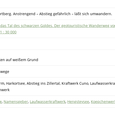
rtberg. Anstrengend – Abstieg gefährlich – läßt sich umwandern.
das Tal des schwarzen Goldes. Der geotouristische Wanderweg vo
1 : 30 000
lken auf weißem Grund
ldwege
m, Harkortsee, Abstieg ins Zillertal, Kraftwerk Cuno, Laufwasserkra
nwerk
e
,
Namensgeber
,
Laufwasserkraftwerk
,
Hengsteysee
,
Koepchenwer