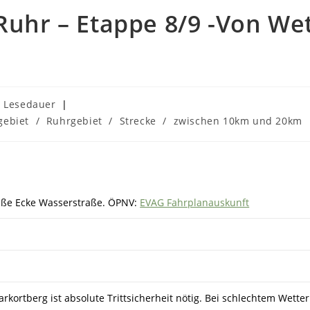
Ruhr – Etappe 8/9 -Von We
:
. Lesedauer
gebiet
/
Ruhrgebiet
/
Strecke
/
zwischen 10km und 20km
aße Ecke Wasserstraße
. ÖPNV:
EVAG Fahrplanauskunft
rkortberg ist absolute Trittsicherheit nötig. Bei schlechtem Wette