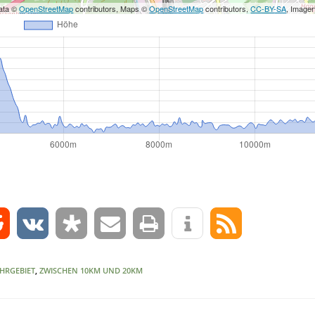
ata ©
OpenStreetMap
contributors, Maps ©
OpenStreetMap
contributors,
CC-BY-SA
, Image
0
HRGEBIET
,
ZWISCHEN 10KM UND 20KM