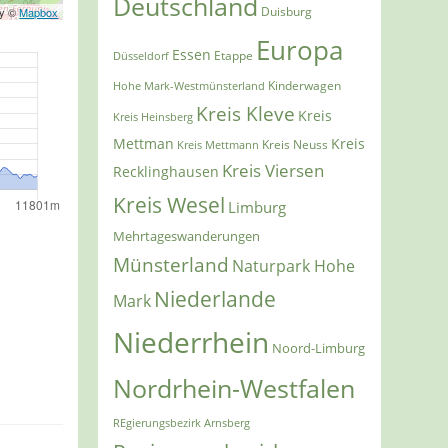
Deutschland
Duisburg
ry ©
Mapbox
Europa
Essen
Etappe
Düsseldorf
Kinderwagen
Hohe Mark-Westmünsterland
Kreis Kleve
Kreis
Kreis Heinsberg
Mettman
Kreis
Kreis Mettmann
Kreis Neuss
Kreis Viersen
Recklinghausen
Kreis Wesel
Limburg
Mehrtageswanderungen
Münsterland
Naturpark Hohe
Niederlande
Mark
Niederrhein
Noord-Limburg
Nordrhein-Westfalen
REgierungsbezirk Arnsberg