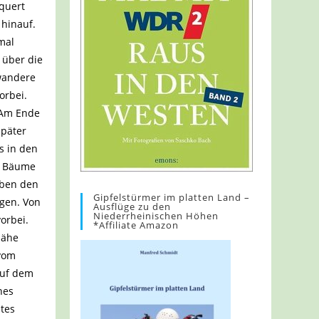
quert
 hinauf.
mal
 über die
 wandere
orbei.
. Am Ende
später
s in den
te Bäume
ieben den
Gipfelstürmer im platten Land –
egen. Von
Ausflüge zu den
Niederrheinischen Höhen
orbei.
*Affiliate Amazon
nähe
 vom
auf dem
nes
stes