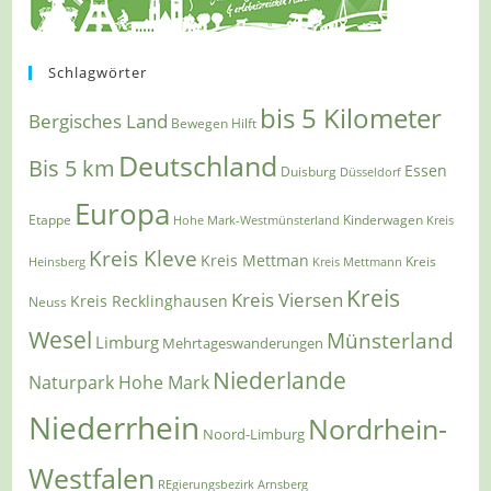
Schlagwörter
bis 5 Kilometer
Bergisches Land
Bewegen Hilft
Deutschland
Bis 5 km
Essen
Duisburg
Düsseldorf
Europa
Etappe
Kinderwagen
Hohe Mark-Westmünsterland
Kreis
Kreis Kleve
Kreis Mettman
Heinsberg
Kreis Mettmann
Kreis
Kreis
Kreis Viersen
Kreis Recklinghausen
Neuss
Wesel
Münsterland
Limburg
Mehrtageswanderungen
Niederlande
Naturpark Hohe Mark
Niederrhein
Nordrhein-
Noord-Limburg
Westfalen
REgierungsbezirk Arnsberg