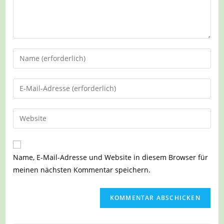
Gib
deinen
Namen
Gib
oder
deine
Benutzernamen
E-
Gib
zum
Mail-
deine
Kommentieren
Adresse
Website-
ein
zum
URL
Name, E-Mail-Adresse und Website in diesem Browser für
Kommentieren
ein
meinen nächsten Kommentar speichern.
ein
(optional)