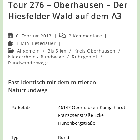
Tour 276 – Oberhausen – Der
Hiesfelder Wald auf dem A3
Beitrag
Beitrags-
6. Februar 2013
2 Kommentare
veröffentlicht:
Kommentare:
Lesedauer:
1 Min. Lesedauer
Beitrags-
Allgemein
/
Bis 5 km
/
Kreis Oberhausen
/
Kategorie:
Niederrhein - Rundwege
/
Ruhrgebiet
/
Rundwanderwege
Fast identisch mit dem mittleren
Naturrundweg
Parkplatz
46147 Oberhausen-Königshardt,
Franzosenstraße Ecke
Hünenbergstraße
Typ
Rund