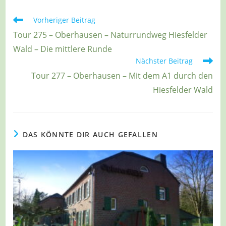
Weitere
Vorheriger Beitrag
Artikel
Tour 275 – Oberhausen – Naturrundweg Hiesfelder
ansehen
Wald – Die mittlere Runde
Nächster Beitrag
Tour 277 – Oberhausen – Mit dem A1 durch den
Hiesfelder Wald
DAS KÖNNTE DIR AUCH GEFALLEN