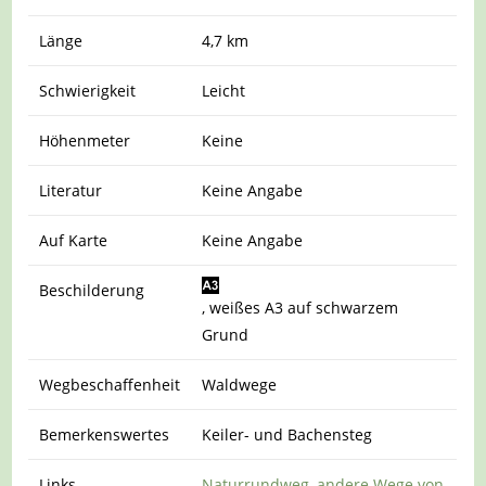
Länge
4,7 km
Schwierigkeit
Leicht
Höhenmeter
Keine
Literatur
Keine Angabe
Auf Karte
Keine Angabe
Beschilderung
, weißes A3 auf schwarzem
Grund
Wegbeschaffenheit
Waldwege
Bemerkenswertes
Keiler- und Bachensteg
Links
Naturrundweg
,
andere Wege von