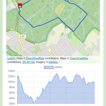
Leaflet
| Data ©
OpenStreetMap
contributors, Maps ©
OpenStreetMap
contributors,
CC-BY-SA
, Imagery ©
Mapbox