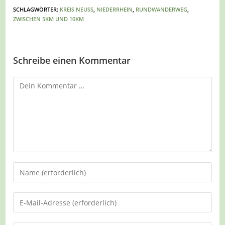
SCHLAGWÖRTER
:
KREIS NEUSS
,
NIEDERRHEIN
,
RUNDWANDERWEG
,
ZWISCHEN 5KM UND 10KM
Schreibe einen Kommentar
Kommentar
Gib
deinen
Namen
Gib
oder
deine
Benutzernamen
E-