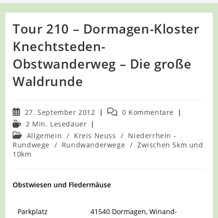
Tour 210 – Dormagen-Kloster
Knechtsteden-
Obstwanderweg – Die große
Waldrunde
Beitrag
Beitrags-
27. September 2012
0 Kommentare
veröffentlicht:
Kommentare:
Lesedauer:
2 Min. Lesedauer
Beitrags-
Allgemein
/
Kreis Neuss
/
Niederrhein -
Kategorie:
Rundwege
/
Rundwanderwege
/
Zwischen 5km und
10km
Obstwiesen und Fledermäuse
Parkplatz
41540 Dormagen, Winand-