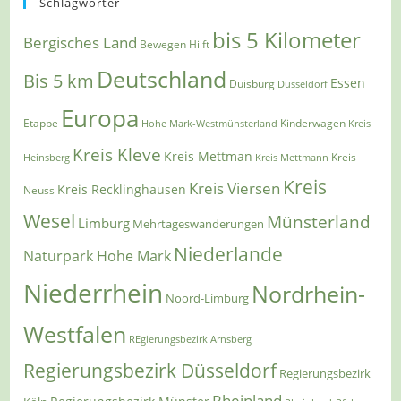
Schlagwörter
bis 5 Kilometer
Bergisches Land
Bewegen Hilft
Deutschland
Bis 5 km
Essen
Duisburg
Düsseldorf
Europa
Etappe
Kinderwagen
Hohe Mark-Westmünsterland
Kreis
Kreis Kleve
Kreis Mettman
Heinsberg
Kreis Mettmann
Kreis
Kreis
Kreis Viersen
Kreis Recklinghausen
Neuss
Wesel
Münsterland
Limburg
Mehrtageswanderungen
Niederlande
Naturpark Hohe Mark
Niederrhein
Nordrhein-
Noord-Limburg
Westfalen
REgierungsbezirk Arnsberg
Regierungsbezirk Düsseldorf
Regierungsbezirk
Rheinland