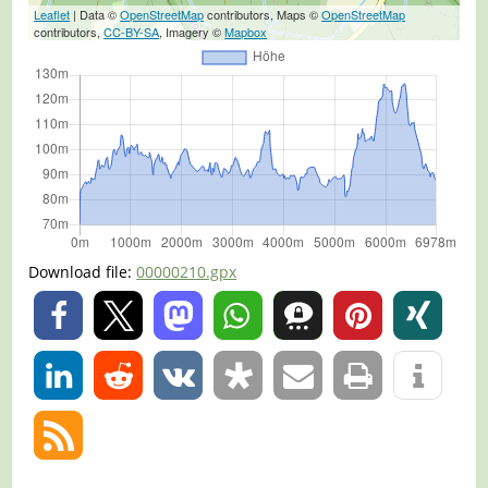
Leaflet
| Data ©
OpenStreetMap
contributors, Maps ©
OpenStreetMap
contributors,
CC-BY-SA
, Imagery ©
Mapbox
Download file:
00000210.gpx
0
0