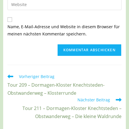
Gib
zum
Mail-
deine
Kommentieren
Adresse
Website-
ein
zum
URL
Name, E-Mail-Adresse und Website in diesem Browser für
Kommentieren
ein
meinen nächsten Kommentar speichern.
ein
(optional)
Weitere
Vorheriger Beitrag
Artikel
Tour 209 – Dormagen-Kloster Knechtsteden-
ansehen
Obstwanderweg – Klosterrunde
Nächster Beitrag
Tour 211 – Dormagen-Kloster Knechtsteden –
Obstwanderweg – Die kleine Waldrunde