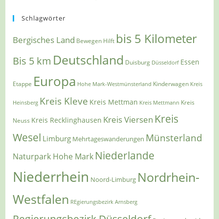
Schlagwörter
bis 5 Kilometer
Bergisches Land
Bewegen Hilft
Deutschland
Bis 5 km
Essen
Duisburg
Düsseldorf
Europa
Etappe
Kinderwagen
Hohe Mark-Westmünsterland
Kreis
Kreis Kleve
Kreis Mettman
Heinsberg
Kreis Mettmann
Kreis
Kreis
Kreis Viersen
Kreis Recklinghausen
Neuss
Wesel
Münsterland
Limburg
Mehrtageswanderungen
Niederlande
Naturpark Hohe Mark
Niederrhein
Nordrhein-
Noord-Limburg
Westfalen
REgierungsbezirk Arnsberg
Regierungsbezirk Düsseldorf