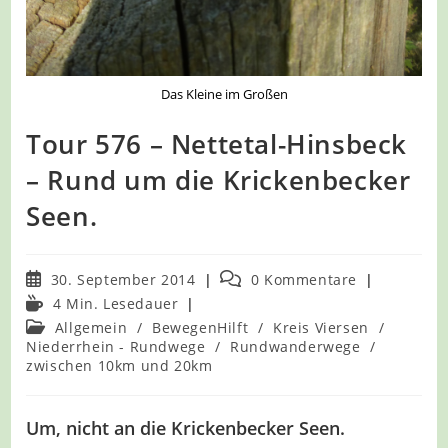
Das Kleine im Großen
Tour 576 – Nettetal-Hinsbeck
– Rund um die Krickenbecker
Seen.
Beitrag
Beitrags-
30. September 2014
0 Kommentare
veröffentlicht:
Kommentare:
Lesedauer:
4 Min. Lesedauer
Beitrags-
Allgemein
/
BewegenHilft
/
Kreis Viersen
/
Kategorie:
Niederrhein - Rundwege
/
Rundwanderwege
/
zwischen 10km und 20km
Um, nicht an die Krickenbecker Seen.