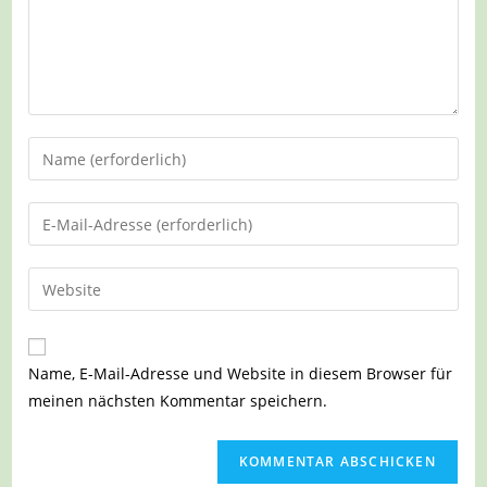
Gib
deinen
Namen
Gib
oder
deine
Benutzernamen
E-
Gib
zum
Mail-
deine
Kommentieren
Adresse
Website-
ein
zum
URL
Name, E-Mail-Adresse und Website in diesem Browser für
Kommentieren
ein
meinen nächsten Kommentar speichern.
ein
(optional)