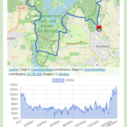
Leaflet
| Data ©
OpenStreetMap
contributors, Maps ©
OpenStreetMap
contributors,
CC-BY-SA
, Imagery ©
Mapbox