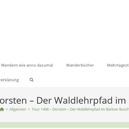
Wandern wie anno dazumal
Wanderbücher
Mehrtages
zerklärung
Website-
Suche
orsten – Der Waldlehrpfad im
>
Allgemein
>
umschalten
Tour 1408 – Dorsten – Der Waldlehrpfad im Barloer Busc