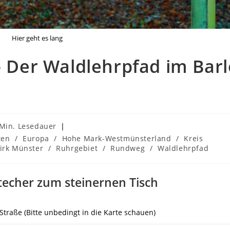
Hier geht es lang
– Der Waldlehrpfad im Bar
auer:
 Min. Lesedauer
ten
/
Europa
/
Hohe Mark-Westmünsterland
/
Kreis
irk Münster
/
Ruhrgebiet
/
Rundweg
/
Waldlehrpfad
techer zum steinernen Tisch
Straße (Bitte unbedingt in die Karte schauen)