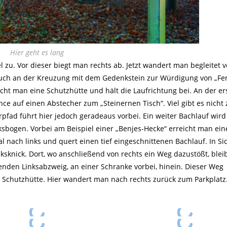
Hier geht es lang
l zu. Vor dieser biegt man rechts ab. Jetzt wandert man begleitet 
 Auch an der Kreuzung mit dem Gedenkstein zur Würdigung von „F
cht man eine Schutzhütte und hält die Laufrichtung bei. An der er
nce auf einen Abstecher zum „Steinernen Tisch“. Viel gibt es nicht
pfad führt hier jedoch geradeaus vorbei. Ein weiter Bachlauf wird
sbogen. Vorbei am Beispiel einer „Benjes-Hecke“ erreicht man ei
nach links und quert einen tief eingeschnittenen Bachlauf. In Si
ksknick. Dort, wo anschließend von rechts ein Weg dazustößt, ble
enden Linksabzweig, an einer Schranke vorbei, hinein. Dieser Weg
 Schutzhütte. Hier wandert man nach rechts zurück zum Parkplatz