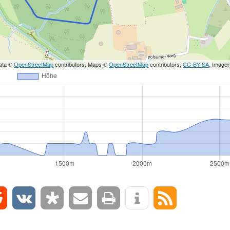
ata ©
OpenStreetMap
contributors, Maps ©
OpenStreetMap
contributors,
CC-BY-SA
, Image
0