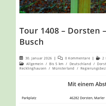
Tour 1408 – Dorsten 
Busch
Beitrag
Beitrags-
Lesed
30. Januar 2026
0 Kommentare
2
veröffentlicht:
Kommentare:
Beitrags-
Allgemein
/
Bis 5 km
/
Deutschland
/
Dors
Kategorie:
Recklinghausen
/
Münsterland
/
Regierungsbez
Mit einem Abs
Parkplatz
46282 Dorsten, Marler 