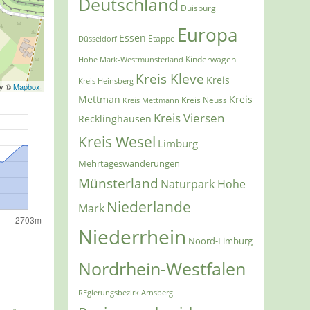
Deutschland
Duisburg
Europa
Essen
Etappe
Düsseldorf
Kinderwagen
Hohe Mark-Westmünsterland
Kreis Kleve
Kreis
Kreis Heinsberg
ry ©
Mapbox
Mettman
Kreis
Kreis Mettmann
Kreis Neuss
Kreis Viersen
Recklinghausen
Kreis Wesel
Limburg
Mehrtageswanderungen
Münsterland
Naturpark Hohe
Niederlande
Mark
Niederrhein
Noord-Limburg
Nordrhein-Westfalen
REgierungsbezirk Arnsberg