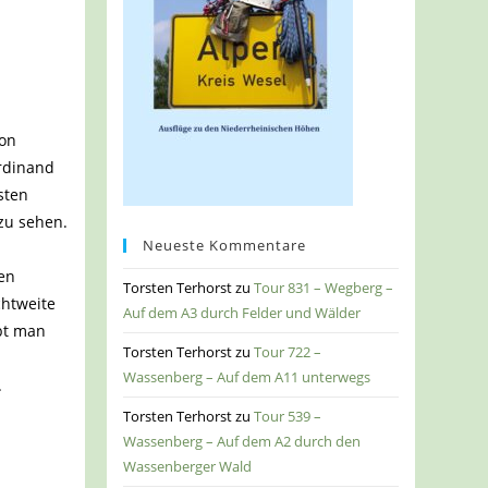
von
erdinand
sten
 zu sehen.
Neueste Kommentare
nen
Torsten Terhorst
zu
Tour 831 – Wegberg –
chtweite
Auf dem A3 durch Felder und Wälder
ibt man
Torsten Terhorst
zu
Tour 722 –
Wassenberg – Auf dem A11 unterwegs
.
Torsten Terhorst
zu
Tour 539 –
Wassenberg – Auf dem A2 durch den
Wassenberger Wald