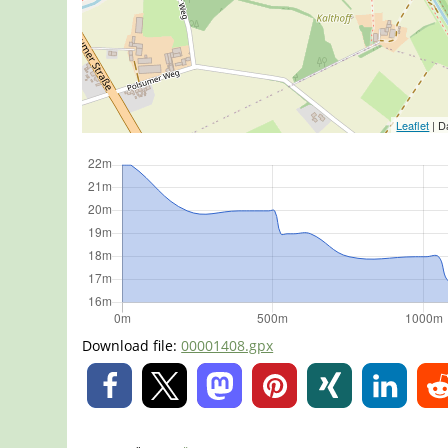
Leaflet
| D
Download file:
00001408.gpx
0