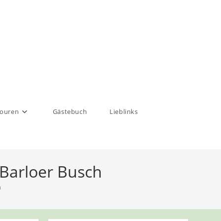
touren
Gästebuch
Lieblinks
 Barloer Busch
h