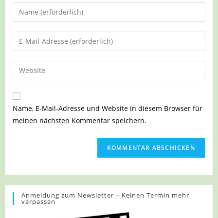
Gib
deinen
Namen
Gib
oder
deine
Benutzernamen
E-
Gib
zum
Mail-
deine
Kommentieren
Adresse
Website-
ein
zum
URL
Name, E-Mail-Adresse und Website in diesem Browser für
Kommentieren
ein
meinen nächsten Kommentar speichern.
ein
(optional)
Anmeldung zum Newsletter – Keinen Termin mehr
verpassen