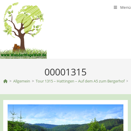
Zum
Menü
Inhalt
springen
00001315
>
Allgemein
>
Tour 1315 – Hattingen – Auf dem A5 zum Bergerhof
>