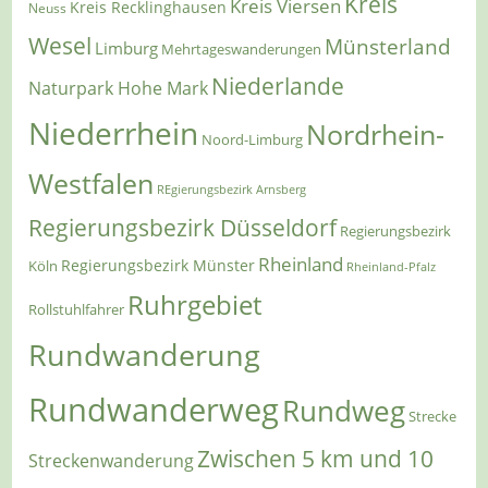
Kreis
Kreis Viersen
Kreis Recklinghausen
Neuss
Wesel
Münsterland
Limburg
Mehrtageswanderungen
Niederlande
Naturpark Hohe Mark
Niederrhein
Nordrhein-
Noord-Limburg
Westfalen
REgierungsbezirk Arnsberg
Regierungsbezirk Düsseldorf
Regierungsbezirk
Rheinland
Regierungsbezirk Münster
Köln
Rheinland-Pfalz
Ruhrgebiet
Rollstuhlfahrer
Rundwanderung
Rundwanderweg
Rundweg
Strecke
Zwischen 5 km und 10
Streckenwanderung