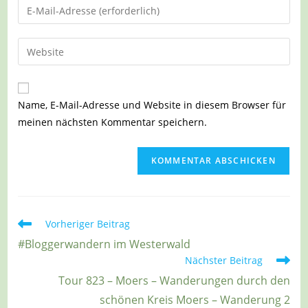
Gib
oder
deine
Benutzernamen
E-
Gib
zum
Mail-
deine
Kommentieren
Adresse
Website-
ein
zum
URL
Name, E-Mail-Adresse und Website in diesem Browser für
Kommentieren
ein
meinen nächsten Kommentar speichern.
ein
(optional)
Weitere
Vorheriger Beitrag
Artikel
#Bloggerwandern im Westerwald
ansehen
Nächster Beitrag
Tour 823 – Moers – Wanderungen durch den
schönen Kreis Moers – Wanderung 2