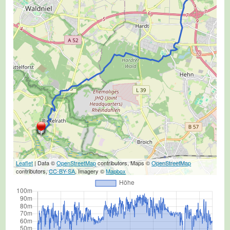
Leaflet
| Data ©
OpenStreetMap
contributors, Maps ©
OpenStreetMap
contributors,
CC-BY-SA
, Imagery ©
Mapbox