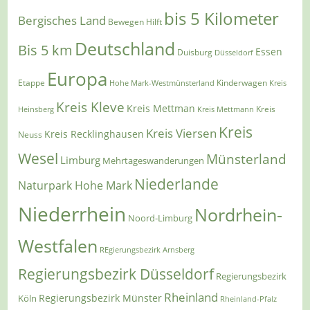
bis 5 Kilometer
Bergisches Land
Bewegen Hilft
Deutschland
Bis 5 km
Essen
Duisburg
Düsseldorf
Europa
Etappe
Kinderwagen
Hohe Mark-Westmünsterland
Kreis
Kreis Kleve
Kreis Mettman
Heinsberg
Kreis Mettmann
Kreis
Kreis
Kreis Viersen
Kreis Recklinghausen
Neuss
Wesel
Münsterland
Limburg
Mehrtageswanderungen
Niederlande
Naturpark Hohe Mark
Niederrhein
Nordrhein-
Noord-Limburg
Westfalen
REgierungsbezirk Arnsberg
Regierungsbezirk Düsseldorf
Regierungsbezirk
Rheinland
Regierungsbezirk Münster
Köln
Rheinland-Pfalz