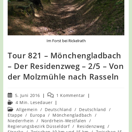
Im Forst bei Rickelrath
Tour 821 – Mönchengladbach
– Der Residenzweg – 2/5 – Von
der Molzmühle nach Rasseln
Beitrag
Beitrags-
5. Juni 2016
1 Kommentar
veröffentlicht:
Kommentare:
Lesedauer:
4 Min. Lesedauer
Beitrags-
Allgemein
/
Deutschland
/
Deutschland
/
Kategorie:
Etappe
/
Europa
/
Mönchengladbach
/
Niederrhein
/
Nordrhein-Westfalen
/
Regierungsbezirk Düsseldorf
/
Residenzweg
/
Strecke
/
Zwischen 10 km und 15 km
/
Zwischen 15