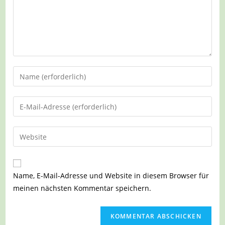
Gib
deinen
Namen
Gib
oder
deine
Benutzernamen
E-
Gib
zum
Mail-
deine
Kommentieren
Adresse
Website-
ein
zum
URL
Name, E-Mail-Adresse und Website in diesem Browser für
Kommentieren
ein
meinen nächsten Kommentar speichern.
ein
(optional)