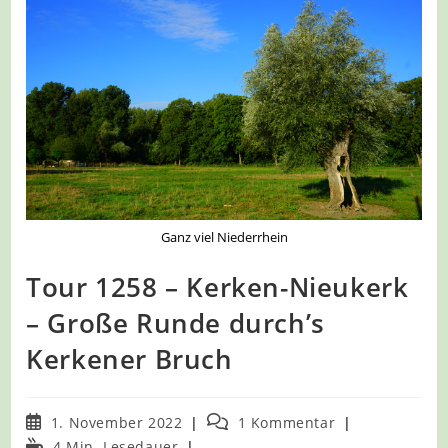
Ganz viel Niederrhein
Tour 1258 – Kerken-Nieukerk
– Große Runde durch’s
Kerkener Bruch
Beitrag
Beitrags-
1. November 2022
1 Kommentar
veröffentlicht:
Kommentare:
Lesedauer:
4 Min. Lesedauer