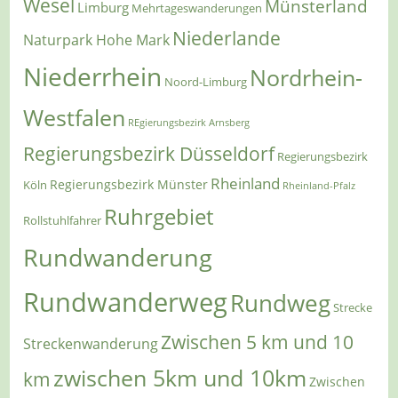
Wesel
Münsterland
Limburg
Mehrtageswanderungen
Niederlande
Naturpark Hohe Mark
Niederrhein
Nordrhein-
Noord-Limburg
Westfalen
REgierungsbezirk Arnsberg
Regierungsbezirk Düsseldorf
Regierungsbezirk
Rheinland
Regierungsbezirk Münster
Köln
Rheinland-Pfalz
Ruhrgebiet
Rollstuhlfahrer
Rundwanderung
Rundwanderweg
Rundweg
Strecke
Zwischen 5 km und 10
Streckenwanderung
zwischen 5km und 10km
km
Zwischen