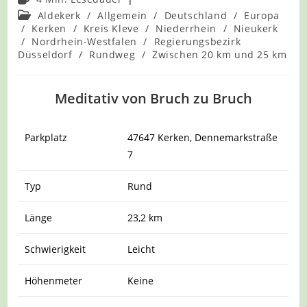
Beitrags-
Aldekerk
/
Allgemein
/
Deutschland
/
Europa
Kategorie:
/
Kerken
/
Kreis Kleve
/
Niederrhein
/
Nieukerk
/
Nordrhein-Westfalen
/
Regierungsbezirk
Düsseldorf
/
Rundweg
/
Zwischen 20 km und 25 km
Meditativ von Bruch zu Bruch
Parkplatz
47647 Kerken, Dennemarkstraße
7
Typ
Rund
Länge
23,2 km
Schwierigkeit
Leicht
Höhenmeter
Keine