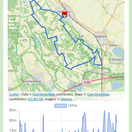
Leaflet
| Data ©
OpenStreetMap
contributors, Maps ©
OpenStreetMap
contributors,
CC-BY-SA
, Imagery ©
Mapbox