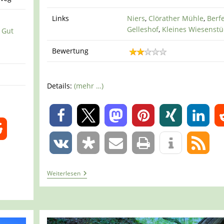
Links
Niers
,
Clörather Mühle
,
Berf
Gelleshof
,
Kleines Wiesenstü
,
Gut
Bewertung
Details:
(mehr …)
0
0
Tour
Weiterlesen
1308
–
Willich-
Anrath
–
Einmal