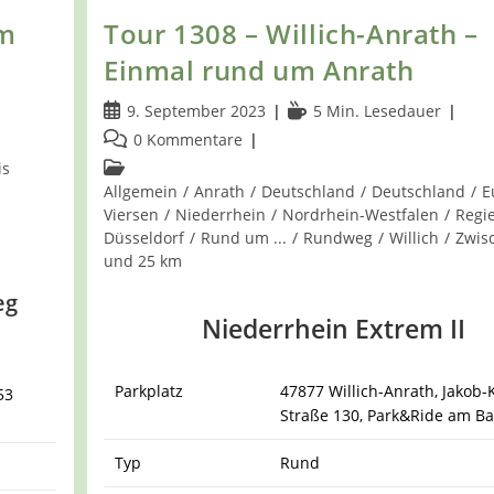
um
Tour 1308 – Willich-Anrath –
Einmal rund um Anrath
Beitrag
Lesedauer:
9. September 2023
5 Min. Lesedauer
veröffentlicht:
Beitrags-
0 Kommentare
Kommentare:
Beitrags-
is
Kategorie:
Allgemein
/
Anrath
/
Deutschland
/
Deutschland
/
E
Viersen
/
Niederrhein
/
Nordrhein-Westfalen
/
Regi
Düsseldorf
/
Rund um ...
/
Rundweg
/
Willich
/
Zwis
und 25 km
eg
Niederrhein Extrem II
Parkplatz
47877 Willich-Anrath, Jakob-
53
Straße 130, Park&Ride am B
Typ
Rund