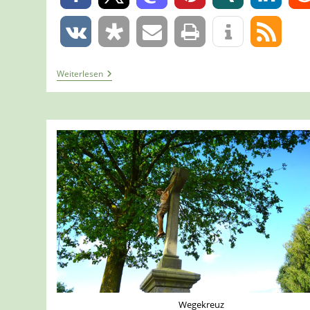
0
Tour
Weiterlesen
1386
–
Neuss
–
Auf
Dem
A8
Entlang
An
Rhein
Und
Erft
Wegekreuz