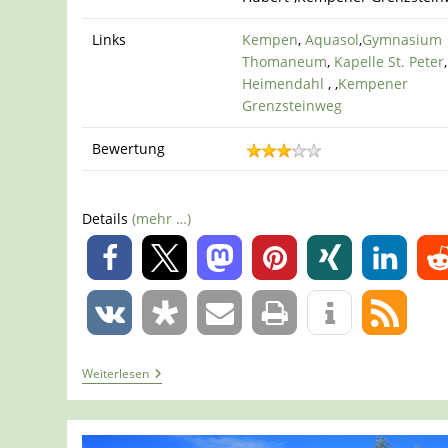
Links
Kempen
,
Aquasol
,
Gymnasium
Thomaneum
,
Kapelle St. Peter
Heimendahl
, ,
Kempener
Grenzsteinweg
Bewertung
Details
(mehr …)
0
0
Tour
Weiterlesen
1311
–
Kempen
–