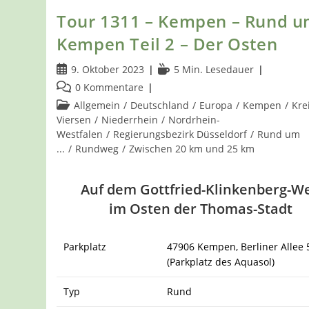
Tour 1311 – Kempen – Rund 
Kempen Teil 2 – Der Osten
Beitrag
Lesedauer:
9. Oktober 2023
5 Min. Lesedauer
veröffentlicht:
Beitrags-
0 Kommentare
Kommentare:
Beitrags-
Allgemein
/
Deutschland
/
Europa
/
Kempen
/
Kre
Kategorie:
Viersen
/
Niederrhein
/
Nordrhein-
Westfalen
/
Regierungsbezirk Düsseldorf
/
Rund um
...
/
Rundweg
/
Zwischen 20 km und 25 km
Auf dem Gottfried-Klinkenberg-W
im Osten der Thomas-Stadt
Parkplatz
47906 Kempen, Berliner Allee 
(Parkplatz des Aquasol)
Typ
Rund