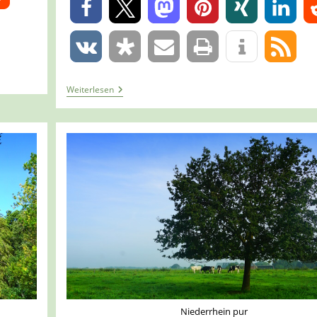
0
0
Tour
Weiterlesen
1343–
Willich
–
Rund
Um
Willich
Niederrhein pur