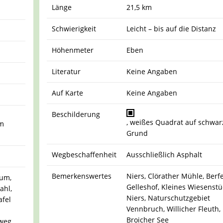
Länge
21,5 km
Schwierigkeit
Leicht – bis auf die Distanz
Höhenmeter
Eben
Literatur
Keine Angaben
Auf Karte
Keine Angaben
Beschilderung
, weißes Quadrat auf schwa
em
Grund
Wegbeschaffenheit
Ausschließlich Asphalt
Bemerkenswertes
Niers, Clörather Mühle, Berf
um,
Gelleshof, Kleines Wiesenstü
ahl,
Niers, Naturschutzgebiet
afel
Vennbruch, Willicher Fleuth,
Broicher See
nweg