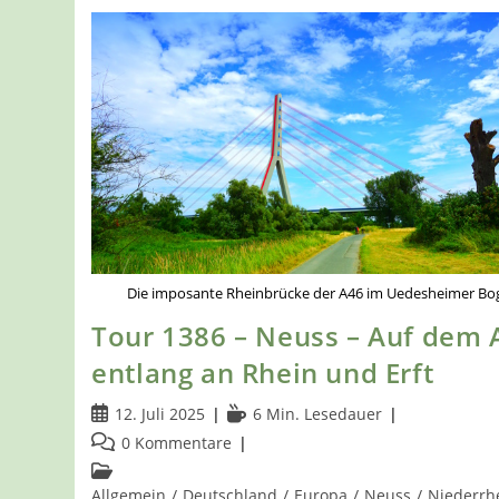
Die imposante Rheinbrücke der A46 im Uedesheimer Bo
Tour 1386 – Neuss – Auf dem 
entlang an Rhein und Erft
Beitrag
Lesedauer:
12. Juli 2025
6 Min. Lesedauer
veröffentlicht:
Beitrags-
0 Kommentare
Kommentare:
Beitrags-
Kategorie:
Allgemein
/
Deutschland
/
Europa
/
Neuss
/
Niederrh