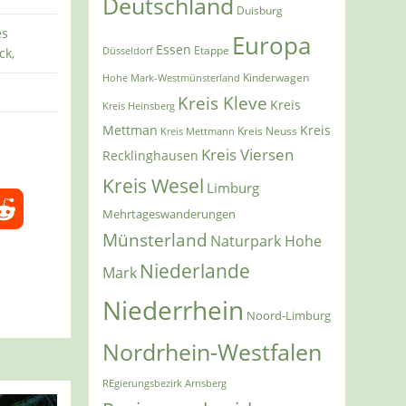
Deutschland
Duisburg
es
Europa
Essen
Etappe
Düsseldorf
ck,
Kinderwagen
Hohe Mark-Westmünsterland
Kreis Kleve
Kreis
Kreis Heinsberg
Mettman
Kreis
Kreis Mettmann
Kreis Neuss
Kreis Viersen
Recklinghausen
Kreis Wesel
Limburg
Mehrtageswanderungen
Münsterland
Naturpark Hohe
Niederlande
Mark
Niederrhein
Noord-Limburg
Nordrhein-Westfalen
REgierungsbezirk Arnsberg