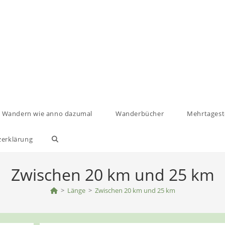
Wandern wie anno dazumal
Wanderbücher
Mehrtages
zerklärung
Website-
Suche
Zwischen 20 km und 25 km
umschalten
>
Länge
>
Zwischen 20 km und 25 km