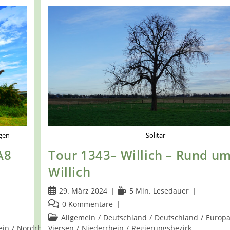
gen
Solitär
A8
Tour 1343– Willich – Rund u
Willich
Beitrag
Lesedauer:
29. März 2024
5 Min. Lesedauer
veröffentlicht:
Beitrags-
0 Kommentare
Kommentare:
Beitrags-
Allgemein
/
Deutschland
/
Deutschland
/
Europ
Kategorie:
ein
/
Nordrhein-
Viersen
/
Niederrhein
/
Regierungsbezirk