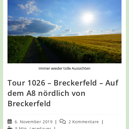
Immer wieder tolle Aussichten
Tour 1026 – Breckerfeld – Auf
dem A8 nördlich von
Breckerfeld
Beitrag
Beitrags-
6. November 2019
2 Kommentare
veröffentlicht:
Kommentare:
Lesedauer:
5 Min. Lesedauer