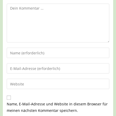
Kommentar
Gib
deinen
Namen
Gib
oder
deine
Benutzernamen
E-
Gib
zum
Mail-
deine
Kommentieren
Adresse
Website-
ein
zum
URL
Name, E-Mail-Adresse und Website in diesem Browser für
Kommentieren
ein
meinen nächsten Kommentar speichern.
ein
(optional)