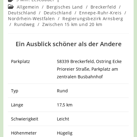
Beitrags-
Allgemein
/
Bergisches Land
/
Breckerfeld
/
Kategorie:
Deutschland
/
Deutschland
/
Ennepe-Ruhr-Kreis
/
Nordrhein-Westfalen
/
Regierungsbezirk Arnsberg
/
Rundweg
/
Zwischen 15 km und 20 km
Ein Ausblick schöner als der Andere
Parkplatz
58339 Breckerfeld, Ostring Ecke
Prioreier Straße, Parkplatz am
zentralen Busbahnhof
Typ
Rund
Länge
17,5 km
Schwierigkeit
Leicht
Höhenmeter
Hügelig