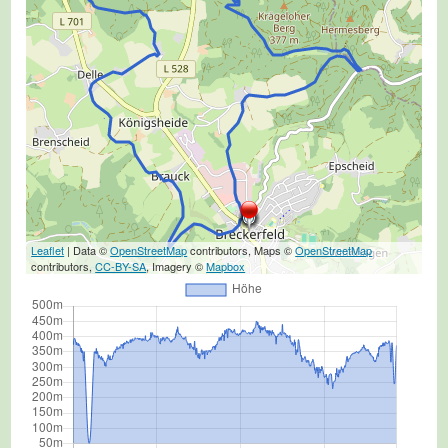
Leaflet
| Data ©
OpenStreetMap
contributors, Maps ©
OpenStreetMap
contributors,
CC-BY-SA
, Imagery ©
Mapbox