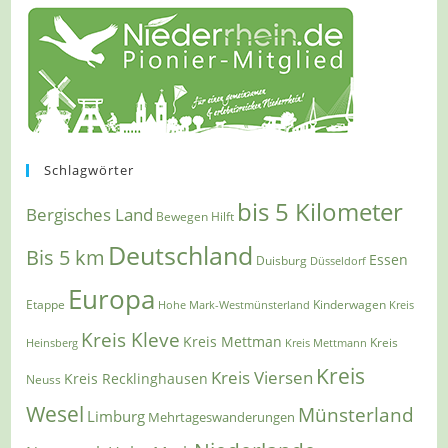
Schlagwörter
bis 5 Kilometer
Bergisches Land
Bewegen Hilft
Deutschland
Bis 5 km
Essen
Duisburg
Düsseldorf
Europa
Etappe
Kinderwagen
Hohe Mark-Westmünsterland
Kreis
Kreis Kleve
Kreis Mettman
Heinsberg
Kreis Mettmann
Kreis
Kreis
Kreis Viersen
Kreis Recklinghausen
Neuss
Wesel
Münsterland
Limburg
Mehrtageswanderungen