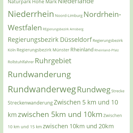
Niederlande
Naturpark Hohe Mark
Niederrhein
Nordrhein-
Noord-Limburg
Westfalen
REgierungsbezirk Arnsberg
Regierungsbezirk Düsseldorf
Regierungsbezirk
Rheinland
Regierungsbezirk Münster
Köln
Rheinland-Pfalz
Ruhrgebiet
Rollstuhlfahrer
Rundwanderung
Rundwanderweg
Rundweg
Strecke
Zwischen 5 km und 10
Streckenwanderung
zwischen 5km und 10km
km
Zwischen
zwischen 10km und 20km
10 km und 15 km