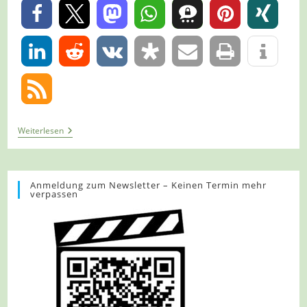
0
0
Tour
Weiterlesen
1371
–
Bad
Iburg
–
Anmeldung zum Newsletter – Keinen Termin mehr
verpassen
TERRA.track
Limberg
Und
Zeppelinstein