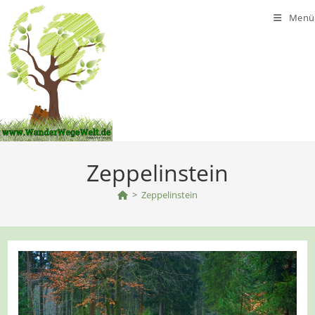
Zum
Menü
Inhalt
springen
Zeppelinstein
>
Zeppelinstein