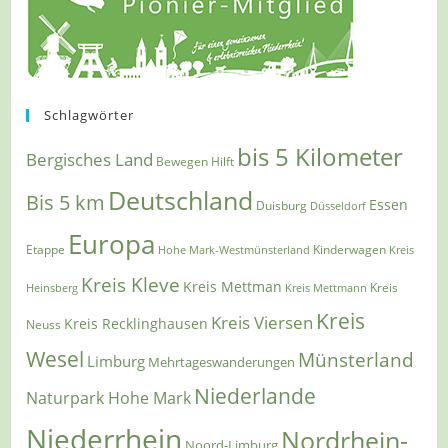
Schlagwörter
bis 5 Kilometer
Bergisches Land
Bewegen Hilft
Deutschland
Bis 5 km
Essen
Duisburg
Düsseldorf
Europa
Etappe
Kinderwagen
Hohe Mark-Westmünsterland
Kreis
Kreis Kleve
Kreis Mettman
Heinsberg
Kreis Mettmann
Kreis
Kreis
Kreis Viersen
Kreis Recklinghausen
Neuss
Wesel
Münsterland
Limburg
Mehrtageswanderungen
Niederlande
Naturpark Hohe Mark
Niederrhein
Nordrhein-
Noord-Limburg