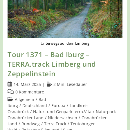
Unterwegs auf dem Limberg
Tour 1371 – Bad Iburg –
TERRA.track Limberg und
Zeppelinstein
Beitrag
Lesedauer:
14. März 2025
2 Min. Lesedauer
veröffentlicht:
Beitrags-
0 Kommentare
Kommentare:
Beitrags-
Allgemein
/
Bad
Kategorie:
Iburg
/
Deutschland
/
Europa
/
Landkreis
Osnabrück
/
Natur- und Geopark terra.Vita
/
Naturpark
Osnabrücker Land
/
Niedersachsen
/
Osnabrücker
Land
/
Rundweg
/
Terra.Track
/
Teutoburger
Wald
/
Zwischen 5 km und 10 km