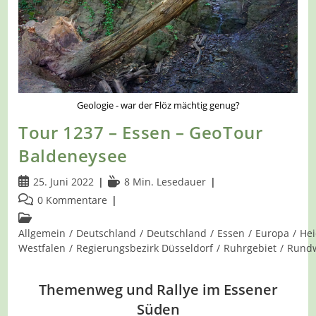
Geologie - war der Flöz mächtig genug?
Tour 1237 – Essen – GeoTour
Baldeneysee
Beitrag
Lesedauer:
25. Juni 2022
8 Min. Lesedauer
veröffentlicht:
Beitrags-
0 Kommentare
Kommentare:
Beitrags-
Kategorie:
Allgemein
/
Deutschland
/
Deutschland
/
Essen
/
Europa
/
He
Westfalen
/
Regierungsbezirk Düsseldorf
/
Ruhrgebiet
/
Rund
Themenweg und Rallye im Essener
Süden