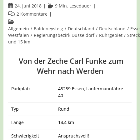
Beitrag
Lesedauer:
24. Juni 2018
9 Min. Lesedauer
veröffentlicht:
Beitrags-
2 Kommentare
Kommentare:
Beitrags-
Kategorie:
Allgemein
/
Baldeneysteig
/
Deutschland
/
Deutschland
/
Ess
Westfalen
/
Regierungsbezirk Düsseldorf
/
Ruhrgebiet
/
Strec
und 15 km
Von der Zeche Carl Funke zum
Wehr nach Werden
Parkplatz
45259 Essen, Lanfermannfähre
40
Typ
Rund
Länge
14,4 km
Schwierigkeit
Anspruchsvoll!