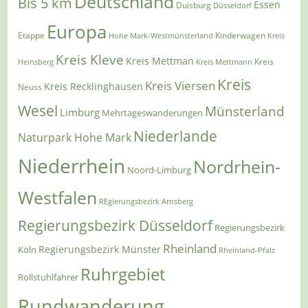
Deutschland
Bis 5 km
Essen
Duisburg
Düsseldorf
Europa
Etappe
Kinderwagen
Hohe Mark-Westmünsterland
Kreis
Kreis Kleve
Kreis Mettman
Heinsberg
Kreis Mettmann
Kreis
Kreis
Kreis Viersen
Kreis Recklinghausen
Neuss
Wesel
Münsterland
Limburg
Mehrtageswanderungen
Niederlande
Naturpark Hohe Mark
Niederrhein
Nordrhein-
Noord-Limburg
Westfalen
REgierungsbezirk Arnsberg
Regierungsbezirk Düsseldorf
Regierungsbezirk
Rheinland
Regierungsbezirk Münster
Köln
Rheinland-Pfalz
Ruhrgebiet
Rollstuhlfahrer
Rundwanderung