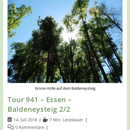
GeoTour
Baldeneysee
Grüne Hölle auf dem Baldeneysteig
Tour 941 – Essen –
Baldeneysteig 2/2
Beitrag
Lesedauer:
14. Juli 2018
7 Min. Lesedauer
veröffentlicht:
Beitrags-
0 Kommentare