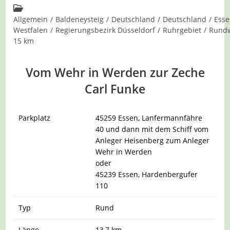
Kommentare:
Beitrags-
Kategorie:
Allgemein
/
Baldeneysteig
/
Deutschland
/
Deutschland
/
Ess
Westfalen
/
Regierungsbezirk Düsseldorf
/
Ruhrgebiet
/
Rund
15 km
Vom Wehr in Werden zur Zeche
Carl Funke
Parkplatz
45259 Essen, Lanfermannfähre
40 und dann mit dem Schiff vom
Anleger Heisenberg zum Anleger
Wehr in Werden
oder
45239 Essen, Hardenbergufer
110
Typ
Rund
Länge
13,7 km