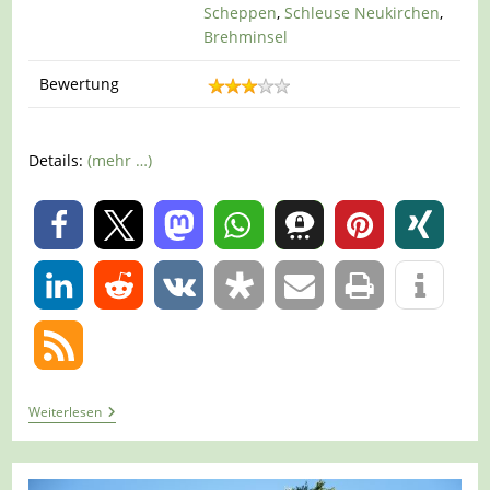
Scheppen
,
Schleuse Neukirchen
,
Brehminsel
Bewertung
Details:
(mehr …)
0
0
Tour
Weiterlesen
1237
–
Essen
–