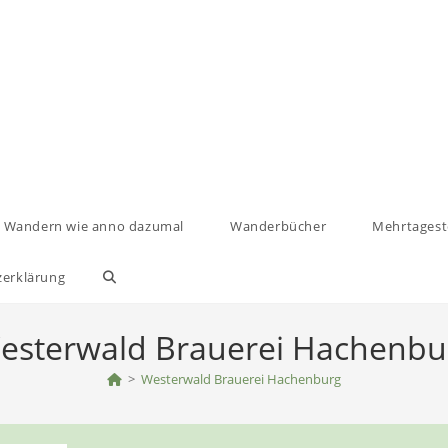
Wandern wie anno dazumal
Wanderbücher
Mehrtages
zerklärung
Website-
Suche
esterwald Brauerei Hachenbu
umschalten
>
Westerwald Brauerei Hachenburg