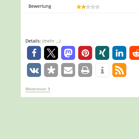
Bewertung
Details:
(mehr …)
0
0
Tour
Weiterlesen
1267
–
Hachenburg
–
Kleiner
Wäller
„Löwenspur
3
(blau)“