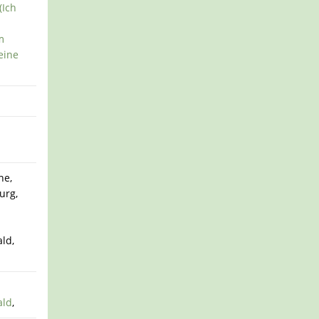
(Ich
m
eine
ne,
urg,
ld,
ald
,