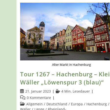
Alter Markt in Hachenburg
Tour 1267 – Hachenburg – Kle
Wäller „Löwenspur 3 (blau)“
Beitrag
Lesedauer:
21. Januar 2023
4 Min. Lesedauer
veröffentlicht:
Beitrags-
0 Kommentare
Kommentare:
Beitrags-
Allgemein
/
Deutschland
/
Europa
/
Hachenburg
/
Kategorie:
Wäller
/
Länge
/
Rheinland-