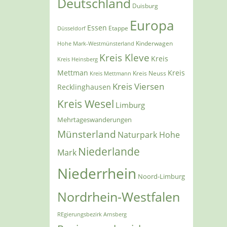
Deutschland
Duisburg
Europa
Essen
Etappe
Düsseldorf
Kinderwagen
Hohe Mark-Westmünsterland
Kreis Kleve
Kreis
Kreis Heinsberg
Mettman
Kreis
Kreis Mettmann
Kreis Neuss
Kreis Viersen
Recklinghausen
Kreis Wesel
Limburg
Mehrtageswanderungen
Münsterland
Naturpark Hohe
Niederlande
Mark
Niederrhein
Noord-Limburg
Nordrhein-Westfalen
REgierungsbezirk Arnsberg