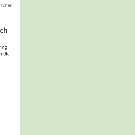
ischen
ach
ring
n die