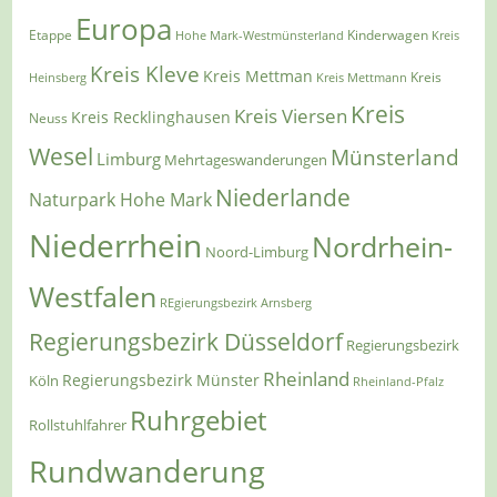
Europa
Etappe
Kinderwagen
Hohe Mark-Westmünsterland
Kreis
Kreis Kleve
Kreis Mettman
Heinsberg
Kreis Mettmann
Kreis
Kreis
Kreis Viersen
Kreis Recklinghausen
Neuss
Wesel
Münsterland
Limburg
Mehrtageswanderungen
Niederlande
Naturpark Hohe Mark
Niederrhein
Nordrhein-
Noord-Limburg
Westfalen
REgierungsbezirk Arnsberg
Regierungsbezirk Düsseldorf
Regierungsbezirk
Rheinland
Regierungsbezirk Münster
Köln
Rheinland-Pfalz
Ruhrgebiet
Rollstuhlfahrer
Rundwanderung