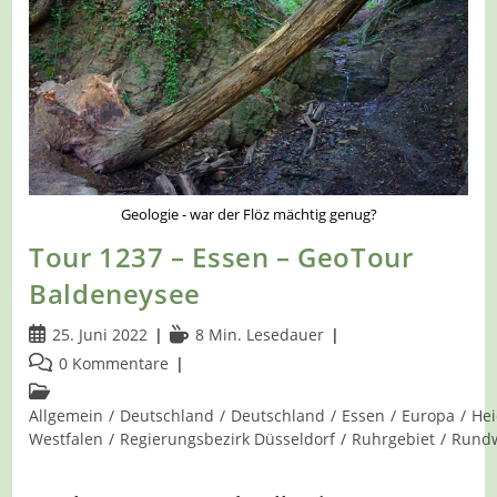
Geologie - war der Flöz mächtig genug?
Tour 1237 – Essen – GeoTour
Baldeneysee
Beitrag
Lesedauer:
25. Juni 2022
8 Min. Lesedauer
veröffentlicht:
Beitrags-
0 Kommentare
Kommentare:
Beitrags-
Kategorie:
Allgemein
/
Deutschland
/
Deutschland
/
Essen
/
Europa
/
He
Westfalen
/
Regierungsbezirk Düsseldorf
/
Ruhrgebiet
/
Rund