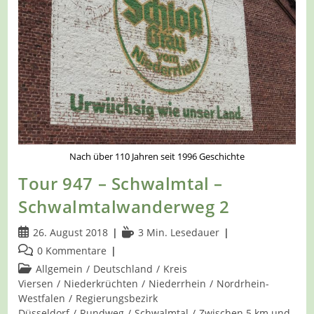
Nach über 110 Jahren seit 1996 Geschichte
Tour 947 – Schwalmtal –
Schwalmtalwanderweg 2
Beitrag
Lesedauer:
26. August 2018
3 Min. Lesedauer
veröffentlicht:
Beitrags-
0 Kommentare
Kommentare:
Beitrags-
Allgemein
/
Deutschland
/
Kreis
Kategorie:
Viersen
/
Niederkrüchten
/
Niederrhein
/
Nordrhein-
Westfalen
/
Regierungsbezirk
Düsseldorf
/
Rundweg
/
Schwalmtal
/
Zwischen 5 km und