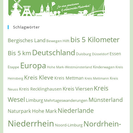
Schlagwörter
bis 5 Kilometer
Bergisches Land
Bewegen Hilft
Deutschland
Bis 5 km
Essen
Duisburg
Düsseldorf
Europa
Etappe
Kinderwagen
Hohe Mark-Westmünsterland
Kreis
Kreis Kleve
Kreis Mettman
Heinsberg
Kreis Mettmann
Kreis
Kreis
Kreis Viersen
Kreis Recklinghausen
Neuss
Wesel
Münsterland
Limburg
Mehrtageswanderungen
Niederlande
Naturpark Hohe Mark
Niederrhein
Nordrhein-
Noord-Limburg