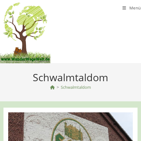
Zum
Menü
Inhalt
springen
Schwalmtaldom
>
Schwalmtaldom