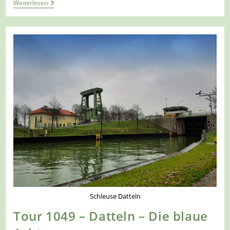
Tour
Weiterlesen
1299
–
Oer-
Erkenschwick
–
Der
Hohe
Mark
Steig
–
Etappe
6a/6
–
Von
Oer-
Erkenschwick
Zur
Schleuse
Ahsen
Schleuse Datteln
Tour 1049 – Datteln – Die blaue