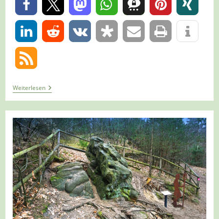
0
0
Tour
Weiterlesen
1300
–
Datteln
–
Der
Hohe
Mark
Steig
–
Etappe
6b/6
–
Von
Der
Schleuse
Ahsen