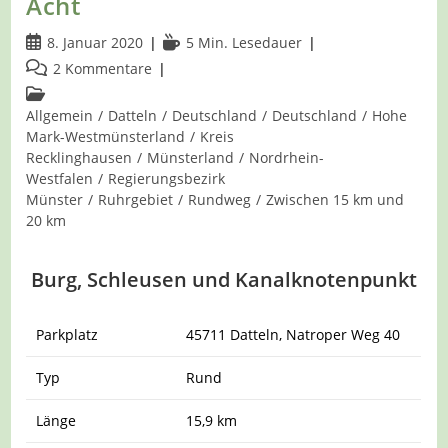
Acht
Beitrag
Lesedauer:
8. Januar 2020
5 Min. Lesedauer
veröffentlicht:
Beitrags-
2 Kommentare
Kommentare:
Beitrags-
Kategorie:
Allgemein
/
Datteln
/
Deutschland
/
Deutschland
/
Hohe
Mark-Westmünsterland
/
Kreis
Recklinghausen
/
Münsterland
/
Nordrhein-
Westfalen
/
Regierungsbezirk
Münster
/
Ruhrgebiet
/
Rundweg
/
Zwischen 15 km und
20 km
Burg, Schleusen und Kanalknotenpunkt
Parkplatz
45711 Datteln, Natroper Weg 40
Typ
Rund
Länge
15,9 km