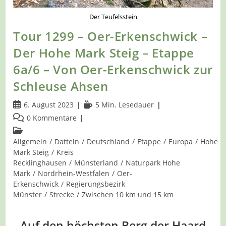
Nach
Olfen
Der Teufelsstein
Tour 1299 – Oer-Erkenschwick –
Der Hohe Mark Steig – Etappe
6a/6 – Von Oer-Erkenschwick zur
Schleuse Ahsen
Beitrag
Lesedauer:
6. August 2023
5 Min. Lesedauer
veröffentlicht:
Beitrags-
0 Kommentare
Kommentare:
Beitrags-
Kategorie:
Allgemein
/
Datteln
/
Deutschland
/
Etappe
/
Europa
/
Hohe
Mark Steig
/
Kreis
Recklinghausen
/
Münsterland
/
Naturpark Hohe
Mark
/
Nordrhein-Westfalen
/
Oer-
Erkenschwick
/
Regierungsbezirk
Münster
/
Strecke
/
Zwischen 10 km und 15 km
Auf den höchsten Berg der Haard