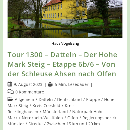
Haus Vogelsang
Tour 1300 – Datteln – Der Hohe
Mark Steig – Etappe 6b/6 – Von
der Schleuse Ahsen nach Olfen
Beitrag
Lesedauer:
9. August 2023
5 Min. Lesedauer
veröffentlicht:
Beitrags-
0 Kommentare
Kommentare:
Beitrags-
Allgemein
/
Datteln
/
Deutschland
/
Etappe
/
Hohe
Kategorie:
Mark Steig
/
Kreis Coesfeld
/
Kreis
Recklinghausen
/
Münsterland
/
Naturpark Hohe
Mark
/
Nordrhein-Westfalen
/
Olfen
/
Regierungsbezirk
Münster
/
Strecke
/
Zwischen 15 km und 20 km