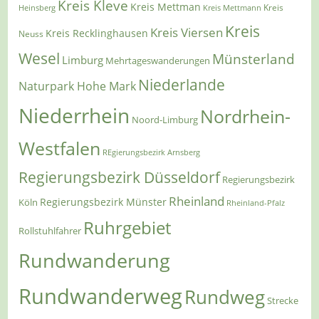
Kreis Kleve
Kreis Mettman
Heinsberg
Kreis Mettmann
Kreis
Kreis
Kreis Viersen
Kreis Recklinghausen
Neuss
Wesel
Münsterland
Limburg
Mehrtageswanderungen
Niederlande
Naturpark Hohe Mark
Niederrhein
Nordrhein-
Noord-Limburg
Westfalen
REgierungsbezirk Arnsberg
Regierungsbezirk Düsseldorf
Regierungsbezirk
Rheinland
Regierungsbezirk Münster
Köln
Rheinland-Pfalz
Ruhrgebiet
Rollstuhlfahrer
Rundwanderung
Rundwanderweg
Rundweg
Strecke